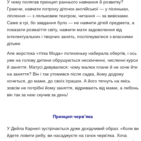
У чому полягав принцип раннього навчання й розвитку?
Граючи, навчати потроху діточок англійської — у пісеньках,
ліплення — з ляльковим театром, читання — за вивісками.
Саме в грі, бо завдання було — не навчити дітей предмета, а
показати розмаїття світу, навчити мати задоволення від
інтелектуальних і творчих занять, поспілкуватися з власними
дітьми.
Але жорстока «тітка Мода» потихеньку набирала обертів, і ось
уже на голову дитини обрушуються нескінченні, численні курси
й заняття. Матусі дивувалися: чому малюк плаче й не хоче йти
на заняття? Він і так утомився після садка, йому додому
хочеться, до мами, до своїх іграшок. А його тягнуть на якісь
зовсім не потрібні йому заняття, відривають від мами, а либонь
він так за нею скучив за день!
Принцип черв’яка
У Дейла Карнегі зустрічається дуже дохідливий образ: «Коли ви
йдете ловити рибу, ви насаджуєте на гачок черв’яка. Хоча