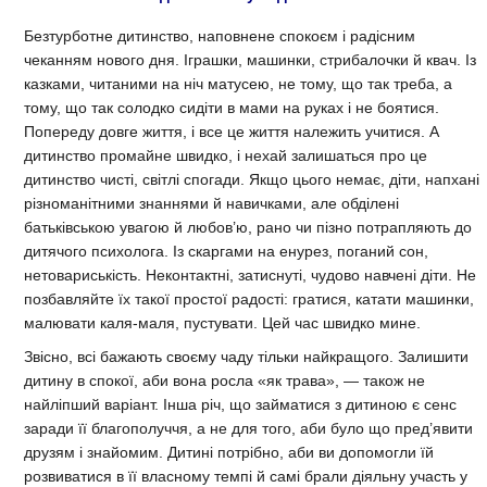
Безтурботне дитинство, наповнене спокоєм і радісним
чеканням нового дня. Іграшки, машинки, стрибалочки й квач. Із
казками, читаними на ніч матусею, не тому, що так треба, а
тому, що так солодко сидіти в мами на руках і не боятися.
Попереду довге життя, і все це життя належить учитися. А
дитинство промайне швидко, і нехай залишаться про це
дитинство чисті, світлі спогади. Якщо цього немає, діти, напхані
різноманітними знаннями й навичками, але обділені
батьківською увагою й любов’ю, рано чи пізно потрапляють до
дитячого психолога. Із скаргами на енурез, поганий сон,
нетовариськість. Неконтактні, затиснуті, чудово навчені діти. Не
позбавляйте їх такої простої радості: гратися, катати машинки,
малювати каля-маля, пустувати. Цей час швидко мине.
Звісно, всі бажають своєму чаду тільки найкращого. Залишити
дитину в спокої, аби вона росла «як трава», — також не
найліпший варіант. Інша річ, що займатися з дитиною є сенс
заради її благополуччя, а не для того, аби було що пред’явити
друзям і знайомим. Дитині потрібно, аби ви допомогли їй
розвиватися в її власному темпі й самі брали діяльну участь у