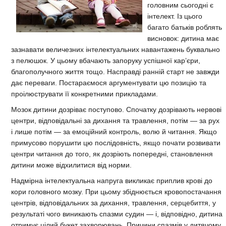
головним сьогодні є
інтелект. Із цього
багато батьків роблять
висновок: дитина має
зазнавати величезних інтелектуальних навантажень буквально
з пелюшок. У цьому вбачають запоруку успішної кар’єри,
благополучного життя тощо. Насправді ранній старт не завжди
дає переваги. Постараємося аргументувати цю позицію та
проілюструвати її конкретними прикладами.
Мозок дитини дозріває поступово. Спочатку дозрівають нервові
центри, відповідальні за дихання та травлення, потім — за рух
і лише потім — за емоційний контроль, волю й читання. Якщо
примусово порушити цю послідовність, якщо почати розвивати
центри читання до того, як дозріють попередні, становлення
дитини може відхилитися від норми.
Надмірна інтелектуальна напруга викликає приплив крові до
кори головного мозку. При цьому збіднюється кровопостачання
центрів, відповідальних за дихання, травлення, серцебиття, у
результаті чого виникають спазми судин — і, відповідно, дитина
отримує цілий букет захворювань. Причини спазмів у дитячому