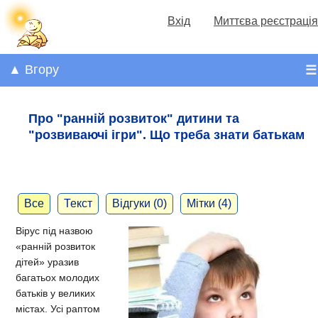
Вхід
Миттєва реєстрація
▲ Вгору
☰
Про "ранній розвиток" дитини та
"розвиваючі ігри". Що треба знати батькам
Все
Текст
Відгуки (0)
Мітки (4)
Вірус під назвою
«ранній розвиток
дітей» уразив
багатьох молодих
батьків у великих
містах. Усі раптом