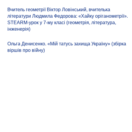
Вчитель геометрії Віктор Ловінський, вчителька
літератури Людмила Федорова: «Хайку оріганометрії».
STEARM-урок у 7-му класі (геометрія, література,
інженерія)
Ольга Денисенко. «Мій татусь захища Україну» (збірка
віршів про війну)