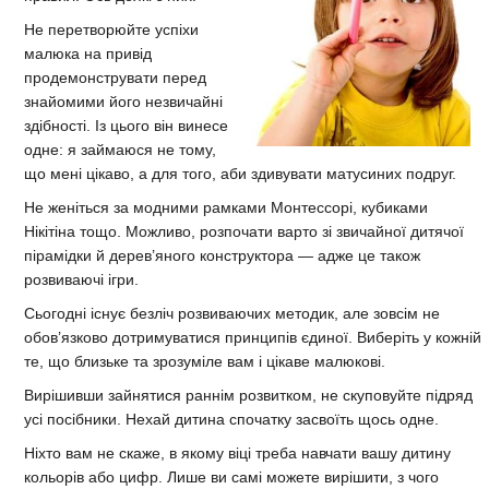
Не перетворюйте успіхи
малюка на привід
продемонструвати перед
знайомими його незвичайні
здібності. Із цього він винесе
одне: я займаюся не тому,
що мені цікаво, а для того, аби здивувати матусиних подруг.
Не женіться за модними рамками Монтессорі, кубиками
Нікітіна тощо. Можливо, розпочати варто зі звичайної дитячої
пірамідки й дерев’яного конструктора — адже це також
розвиваючі ігри.
Сьогодні існує безліч розвиваючих методик, але зовсім не
обов’язково дотримуватися принципів єдиної. Виберіть у кожній
те, що близьке та зрозуміле вам і цікаве малюкові.
Вирішивши зайнятися раннім розвитком, не скуповуйте підряд
усі посібники. Нехай дитина спочатку засвоїть щось одне.
Ніхто вам не скаже, в якому віці треба навчати вашу дитину
кольорів або цифр. Лише ви самі можете вирішити, з чого