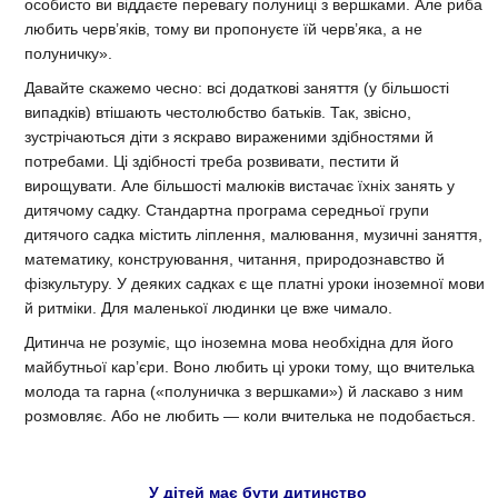
особисто ви віддаєте перевагу полуниці з вершками. Але риба
любить черв’яків, тому ви пропонуєте їй черв’яка, а не
полуничку».
Давайте скажемо чесно: всі додаткові заняття (у більшості
випадків) втішають честолюбство батьків. Так, звісно,
зустрічаються діти з яскраво вираженими здібностями й
потребами. Ці здібності треба розвивати, пестити й
вирощувати. Але більшості малюків вистачає їхніх занять у
дитячому садку. Стандартна програма середньої групи
дитячого садка містить ліплення, малювання, музичні заняття,
математику, конструювання, читання, природознавство й
фізкультуру. У деяких садках є ще платні уроки іноземної мови
й ритміки. Для маленької людинки це вже чимало.
Дитинча не розуміє, що іноземна мова необхідна для його
майбутньої кар’єри. Воно любить ці уроки тому, що вчителька
молода та гарна («полуничка з вершками») й ласкаво з ним
розмовляє. Або не любить — коли вчителька не подобається.
У дітей має бути дитинство