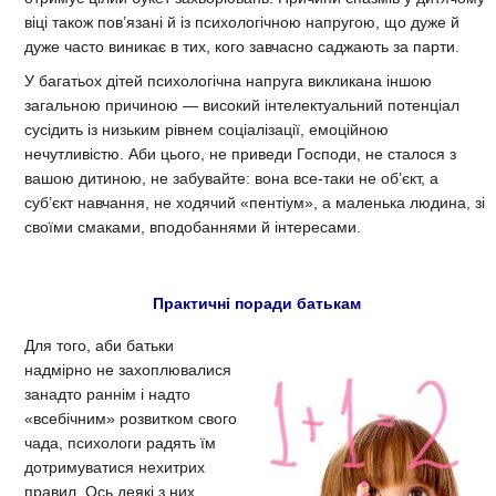
віці також пов’язані й із психологічною напругою, що дуже й
дуже часто виникає в тих, кого завчасно саджають за парти.
У багатьох дітей психологічна напруга викликана іншою
загальною причиною — високий інтелектуальний потенціал
сусідить із низьким рівнем соціалізації, емоційною
нечутливістю. Аби цього, не приведи Господи, не сталося з
вашою дитиною, не забувайте: вона все-таки не об’єкт, а
суб’єкт навчання, не ходячий «пентіум», а маленька людина, зі
своїми смаками, вподобаннями й інтересами.
Практичні поради батькам
Для того, аби батьки
надмірно не захоплювалися
занадто раннім і надто
«всебічним» розвитком свого
чада, психологи радять їм
дотримуватися нехитрих
правил. Ось деякі з них.