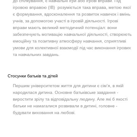
до спілкування, є навчальні ігри або ігрові вправи. Під
ігровою вправою (ІВ) розуміється така вправа, метою якої
є формування, вдосконалення та розвиток навичок і вмінь
учнів, за допомогою участі в ігровій діяльності. Ігрові
вправи мають великий методичний потенціал: вони
забезпечують мотивацію навчальної діяльності, створюють
емоційну та позитивну атмосферу навчання, сприятливі
умови для колективної взаємодії під час виконання ігрових
та навчальних завдань.
Стосунки батьків та дітей
Першим університетом життя для дитини є сім'я, в якій
народилася дитина. Основне батьківське завдання -
виростити зрілу та відповідальну людину. Але які б якості
батьки не намагалися розвивали в дитині, головне -
будувати виховання на любові.