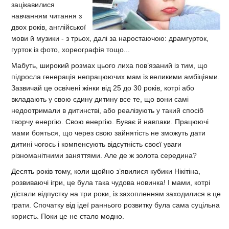
зацікавилися
навчанням читання з
двох років, англійської
мови й музики - з трьох, далі за наростаючою: драмгурток,
гурток із фото, хореографія тощо...
Мабуть, широкий розмах цього лиха пов’язаний із тим, що
підросла генерація непрацюючих мам із великими амбіціями.
Зазвичай це освічені жінки від 25 до 30 років, котрі або
вкладають у свою єдину дитину все те, що вони самі
недоотримали в дитинстві, або реалізують у такий спосіб
творчу енергію. Свою енергію. Буває й навпаки. Працюючі
мами бояться, що через свою зайнятість не зможуть дати
дитині чогось і компенсують відсутність своєї уваги
різноманітними заняттями. Але де ж золота середина?
Десять років тому, коли щойно з’явилися кубики Нікітіна,
розвиваючі ігри, це була така чудова новинка! І мами, котрі
дістали відпустку на три роки, із захопленням заходилися в це
грати. Спочатку від ідеї раннього розвитку була сама суцільна
користь. Поки це не стало модно.