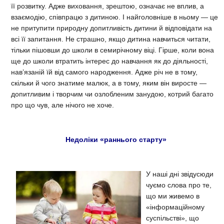
її розвитку. Адже виховання, зрештою, означає не вплив, а
взаємодію, співпрацю з дитиною. І найголовніше в ньому — це
не притупити природну допитливість дитини й відповідати на
всі її запитання. Не страшно, якщо дитина навчиться читати,
тільки пішовши до школи в семирічному віці. Гірше, коли вона
ще до школи втратить інтерес до навчання як до діяльності,
нав’язаній їй від самого народження. Адже річ не в тому,
скільки й чого знатиме малюк, а в тому, яким він виросте —
допитливим і творчим чи озлобленим занудою, котрий багато
про що чув, але нічого не хоче.
Недоліки «раннього старту»
У наші дні звідусюди
чуємо слова про те,
що ми живемо в
«інформаційному
суспільстві», що