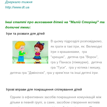
Дзеркало тижня
http://www.dt.ua
Інші статті про виховання дітей на "Малій Сторінці" та
дотичні теми:
Ігри та розваги для дітей
В цьому підрозділі розповідаємо,
як грати в такі ігри, як: Великодні
ігри з крашанками, гра
"хрещик", дитяча гра "Ворон",
гра у Панаса (піжмурки), дитяча
гра "Гуси", гра у котика і мишку,
дитяча гра "Дзвіночок", гра у крем'яхи та інші дитячі ігри.
Ігрові вправи для покращення спілкування дітей
Одним із ефективних засобів покращення комунікацій між
дітьми в певній групі, а саме, засобом створення мотивів