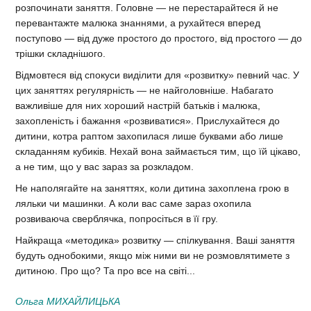
розпочинати заняття. Головне — не перестарайтеся й не
перевантажте малюка знаннями, а рухайтеся вперед
поступово — від дуже простого до простого, від простого — до
трішки складнішого.
Відмовтеся від спокуси виділити для «розвитку» певний час. У
цих заняттях регулярність — не найголовніше. Набагато
важливіше для них хороший настрій батьків і малюка,
захопленість і бажання «розвиватися». Прислухайтеся до
дитини, котра раптом захопилася лише буквами або лише
складанням кубиків. Нехай вона займається тим, що їй цікаво,
а не тим, що у вас зараз за розкладом.
Не наполягайте на заняттях, коли дитина захоплена грою в
ляльки чи машинки. А коли вас саме зараз охопила
розвиваюча сверблячка, попросіться в її гру.
Найкраща «методика» розвитку — спілкування. Ваші заняття
будуть однобокими, якщо між ними ви не розмовлятимете з
дитиною. Про що? Та про все на світі...
Ольга МИХАЙЛИЦЬКА