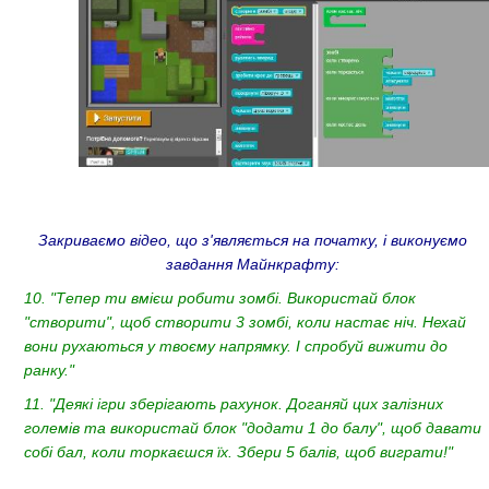
Закриваємо відео, що з'являється на початку, і виконуємо
завдання Майнкрафту:
10. "Тепер ти вмієш робити зомбі. Використай блок
"створити", щоб створити 3 зомбі, коли настає ніч. Нехай
вони рухаються у твоєму напрямку. І спробуй вижити до
ранку."
11. "Деякі ігри зберігають рахунок. Доганяй цих залізних
големів та використай блок "додати 1 до балу", щоб давати
собі бал, коли торкаєшся їх. Збери 5 балів, щоб виграти!"