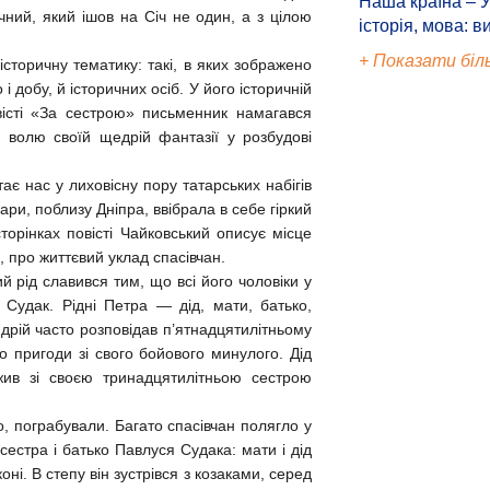
Наша країна – У
ий, який ішов на Січ не один, а з цілою
історія, мова: в
+ Показати біл
історичну тематику: такі, в яких зображено
 добу, й історичних осіб. У його історичній
вісті «За сестрою» письменник намагався
 волю своїй щедрій фантазії у розбудові
ає нас у лиховісну пору татарських набігів
ари, поблизу Дніпра, ввібрала в себе гіркий
торінках повісті Чайковський описує місце
, про життєвий уклад спасівчан.
 рід славився тим, що всі його чоловіки у
 Судак. Рідні Петра — дід, мати, батько,
дрій часто розповідав п’ятнадцятилітньому
ро пригоди зі свого бойового минулого. Дід
ив зі своєю тринадцятилітньою сестрою
о, пограбували. Багато спасівчан полягло у
сестра і батько Павлуся Судака: мати і дід
ні. В степу він зустрівся з козаками, серед