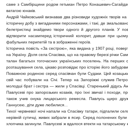
саме з Самбірщини родом гетьман Петро Конашевич-Сагайдачн
ватагою юнаків.
Андрій Чайковський визнавав два різновиди художніх творів на 
історичну добу з вигаданими персонажами, і такі, де змальовано і
белетристиці знайдемо твори одного й другого планів. У по
відтворити насамперед історичний колорит, давши при цьому
фабульних перипетій та в зображенні героїв.
Історична повість «За сестрою», яка видана у 1907 році, поверт
на Україну. Доля села Спасівка, що на правому березі річки Сам
талан багатьох тогочасних українських поселень. На перших с
розташування села, цікаво розповідає про історію його забудови
Поважною родиною серед спасівчан були Судаки. Цей козацький
свій час побували на Січі. Тепер на Запоріжжі служив Петро
молодші брат і сестра — жили у Спасівці. Старенький дідусь Ан
Павлусеві про запорозьких козаків, про їхні звичаї і походи, п
також учив онука лицарського ремесла. Павлусь щиро друж
Ганнусею, діти дуже любилися...
Тихої червневої ночі напали на Спасівку татари, підпалили сел
нерівній сутичці, живих забрали в ясир. Серед полонених були 
хлопчика загинули. Павлусеві ж вдалося втекти на татарському ко