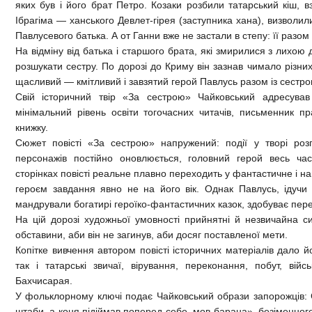
яких був і його брат Петро. Козаки розбили татарський кіш, 
Ібрагіма — ханського Девлет-гірея (заступника хана), визволил
Павлусевого батька. А от Ганни вже не застали в степу: її разом
На відміну від батька і старшого брата, які змирилися з лихою
розшукати сестру. По дорозі до Криму він зазнав чимало різних 
щасливий — кмітливий і завзятий герой Павлусь разом із сестро
Свій історичний твір «За сестрою» Чайковський адресував
мінімальний рівень освіти тогочасних читачів, письменник пр
книжку.
Сюжет повісті «За сестрою» напружений: події у творі роз
персонажів постійно оновлюється, головний герой весь час
сторінках повісті реальне плавно переходить у фантастичне і н
героєм завдання явно не на його вік. Однак Павлусь, ідуч
мандрували богатирі героїко-фантастичних казок, здобуває пер
На цій дорозі художньої умовності прийнятні й незвичайна с
обставини, аби він не загинув, аби досяг поставленої мети.
Копітке вивчення автором повісті історичних матеріалів дало й
так і татарські звичаї, вірування, переконання, побут, війс
Бахчисарая.
У фольклорному ключі подає Чайковський образи запорожців: 
штаби, а коня підіймав поперед себе, мов барана», безіменно