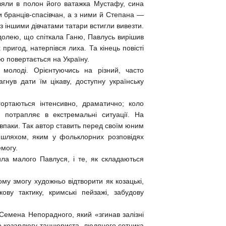
взяли в полон його ватажка Мустафу, сина
и бранців-спасівчан, а з ними й Степана —
 з іншими дівчатами татари встигли вивезти.
 долею, що спіткала Ганю, Павлусь вирішив
пригод, натерпівся лиха. Та кінець повісті
ю повертається на Україну.
 молоді. Орієнтуючись на різний, часто
агнув дати їм цікаву, доступну українську
гортаються інтенсивно, драматично; коло
 потрапляє в екстремальні ситуації. На
авпаки. Так автор ставить перед своїм юним
и шляхом, яким у фольклорних розповідях
емогу.
ила малого Павлуся, і те, як складаються
ому змогу художньо відтворити як козацькі,
ькову тактику, кримські пейзажі, забудову
Семена Непорадного, який «згинав залізні
го козарлюгу-танцюриста, людяного сотника