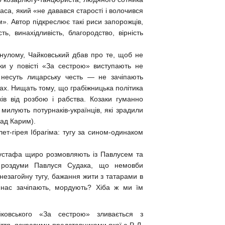
аса, який «не давався старості і волочився
м». Автор підкреслює такі риси запорожців,
, винахідливість, благородство, вірність
инулому, Чайковський дбав про те, щоб не
аки у повісті «За сестрою» виступають не
несуть лицарську честь — не зачіпають
вах. Нищать тому, що грабіжницька політика
ів від розбою і рабства. Козаки гуманно
милують потурнаків-українців, які зрадили
над Карим).
ет-гірея Ібрагіма: тугу за сином-одинаком
а Мустафа щиро розмовляють із Павлусем та
і роздуми Павлуся Судака, що немовби
 незагойну тугу, бажання жити з татарами в
и нас зачіпають, мордують? Хіба ж ми їм
ковського «За сестрою» зливається з