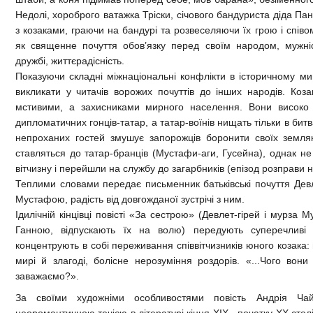
Недолі, хороброго ватажка Тріски, січового бандуриста діда Пан
з козаками, граючи на бандурі та розвеселяючи їх грою і співо
як священне почуття обов’язку перед своїм народом, мужність
дружбі, життєрадісність.
Показуючи складні міжнаціональні конфлікти в історичному м
викликати у читачів ворожих почуттів до інших народів. Коз
мстивими, а захисниками мирного населення. Вони високо 
дипломатичних гонців-татар, а татар-воїнів нищать тільки в бит
непроханих гостей змушує запорожців боронити своїх земляк
ставляться до татар-бранців (Мустафи-аги, Гусейна), однак не 
вітчизну і перейшли на службу до загарбників (епізод розправи 
Теплими словами передає письменник батьківські почуття Девл
Мустафою, радість від довгожданої зустрічі з ним.
Ідилічній кінцівці повісті «За сестрою» (Девлет-гірей і мурз
Ганною, відпускають їх на волю) передують суперечлив
концентрують в собі переживання співвітчизників юного козака:
мирі й злагоді, болісне нерозуміння роздорів. «...Чого вон
заважаємо?».
За своїми художніми особливостями повість Андрія Чай