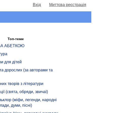
Вхід
Миттєва реєстрація
Топ-теми
 ЗА АБЕТКОЮ
тура
ри для дітей
 та дорослих (за авторами та
их творів з літератури
ції (свята, обряди, звичаї)
ьклор (міфи, легенди, народні
лади, думи, пісні)