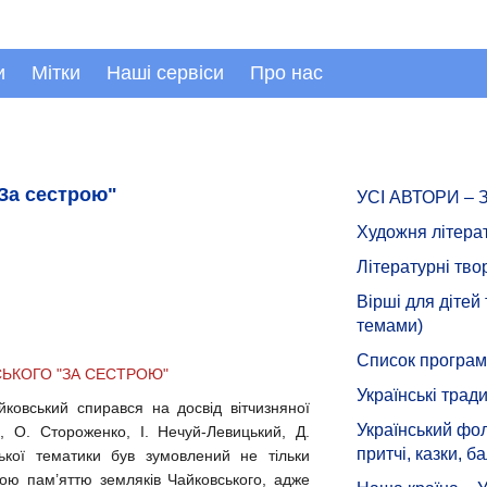
и
Мітки
Наші сервіси
Про нас
"За сестрою"
УСІ АВТОРИ –
Художня літера
Літературні тво
Вірші для дітей
темами)
Список програмн
СЬКОГО "ЗА СЕСТРОЮ"
Українські тради
йковський спирався на досвід вітчизняної
Український фол
ш, О. Стороженко, І. Нечуй-Левицький, Д.
притчі, казки, ба
ької тематики був зумовлений не тільки
ною пам’яттю земляків Чайковського, адже