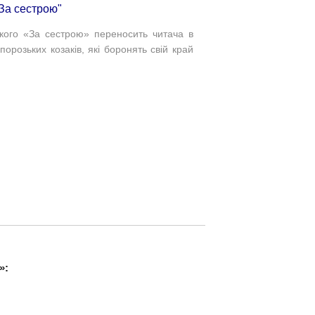
"За сестрою"
ького «За сестрою» переносить читача в
порозьких козаків, які боронять свій край
»: