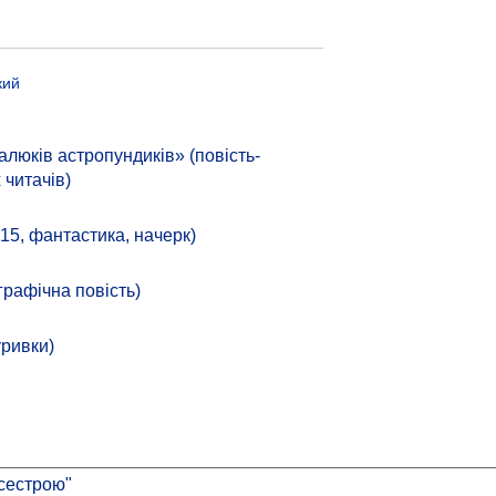
кий
алюків астропундиків» (повість-
 читачів)
 15, фантастика, начерк)
рафічна повість)
уривки)
 сестрою"