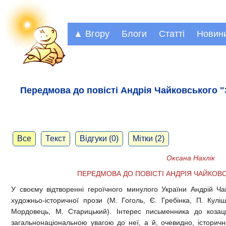
▲ Вгору
Блоги
Статті
Новин
Передмова до повісті Андрія Чайковського 
Все
Текст
Відгуки (0)
Мітки (2)
Оксана Нахлік
ПЕРЕДМОВА ДО ПОВІСТІ АНДРІЯ ЧАЙКОВ
У своєму відтворенні героїчного минулого України Андрій Ча
художньо-історичної прози (М. Гоголь, Є. Гребінка, П. Кулі
Мордовець, М. Старицький). Інтерес письменника до козац
загальнонаціональною увагою до неї, а й, очевидно, історич