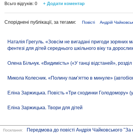
Всьго відгуків:
0
+ Додати коментар
Споріднені публікації, за тегами:
Повісті
Андрій Чайковсь
Наталія Грегуль. «Зовсім не вигадані пригоди зоряних м
фентезі для дітей середнього шкільного віку та дорослих
Олена Більчук. «Видимість» («У танці відстаней», розділ
Микола Колесник. «Полину пам’яттю в минуле» (автобіог
Еліна Заржицька. Повість «Три сходинки Голодомору» (
Еліна Заржицька. Твори для дітей
Передмова до повісті Андрія Чайковського "За
Посилання: