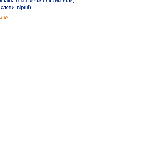
країна (гімн, державні символи,
ислови, вірші)
ьше