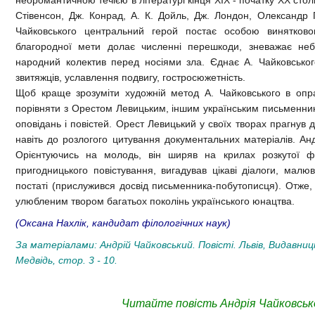
неоромантичною течією в літературі кінця XIX - початку XX стол
Стівенсон, Дж. Конрад, А. К. Дойль, Дж. Лондон, Олександр Г
Чайковського центральний герой постає особою винятков
благородної мети долає численні перешкоди, зневажає небе
народний колектив перед носіями зла. Єднає А. Чайковськог
звитяжців, уславлення подвигу, гостросюжетність.
Щоб краще зрозуміти художній метод А. Чайковського в опра
порівняти з Орестом Левицьким, іншим українським письменник
оповідань і повістей. Орест Левицький у своїх творах прагнув 
навіть до розлогого цитування документальних матеріалів. А
Орієнтуючись на молодь, він ширяв на крилах розкутої фа
пригодницького повістування, вигадував цікаві діалоги, малюв
постаті (прислужився досвід письменника-побутописця). Отже,
улюбленим твором багатьох поколінь українського юнацтва.
(Оксана Нахлік, кандидат філологічних наук)
За матеріалами: Андрій Чайковський. Повісті. Львів, Видавн
Медвідь, стор. 3 - 10.
Читайте повість Андрія Чайковськ