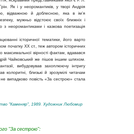
іття, яскравими представниками якої є Р. Л.
рін. Як і у неоромантиків, у творі Андрія
ою, відважною й доблесною, яка в ім’я
зпеку, мужньо відстоює своїх ближніх і
о з неоромантиками і казкова поетизація
цюванні історичної тематики, його варто
ом початку XX ст., теж автором історичних
до максимальної вірності фактам, вдавався
ндрій Чайковський же пішов іншим шляхом.
нтазії, вибудовував захоплюючу інтригу
ав колоритні, близькі й зрозумілі читачам
 не випадково повість «За сестрою» стала
ицтво "Каменяр", 1989. Художник Любомир
ого "За сестрою":