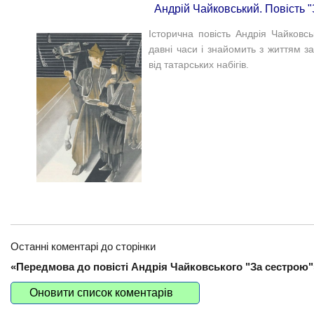
Андрій Чайковський. Повість 
Історична повість Андрія Чайковс
давні часи і знайомить з життям за
від татарських набігів.
Останні коментарі до сторінки
«Передмова до повісті Андрія Чайковського "За сестрою"
Оновити список коментарів