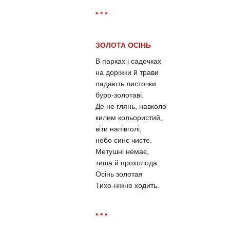
* * *
ЗОЛОТА ОСІНЬ
В парках і садочках
на доріжки й трави
падають листочки
буро-золотаві.
Де не глянь, навколо
килим кольористий,
віти напівголі,
небо синє чисте.
Метушні немає,
тиша й прохолода.
Осінь золотая
Тихо-ніжно ходить.
* * *