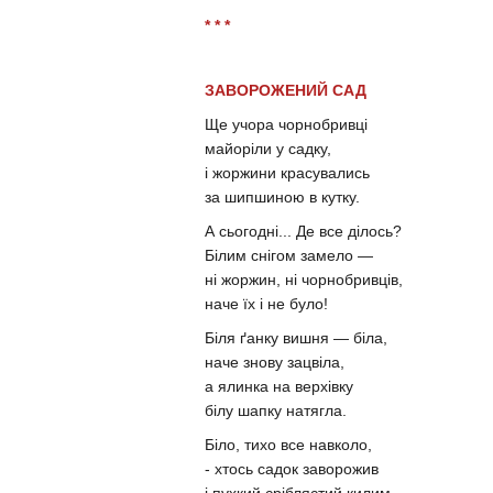
* * *
ЗАВОРОЖЕНИЙ САД
Ще учора чорнобривці
майоріли у садку,
і жоржини красувались
за шипшиною в кутку.
А сьогодні... Де все ділось?
Білим снігом замело —
ні жоржин, ні чорнобривців,
наче їх і не було!
Біля ґанку вишня — біла,
наче знову зацвіла,
а ялинка на верхівку
білу шапку натягла.
Біло, тихо все навколо,
- хтось садок заворожив
і пухкий сріблястий килим