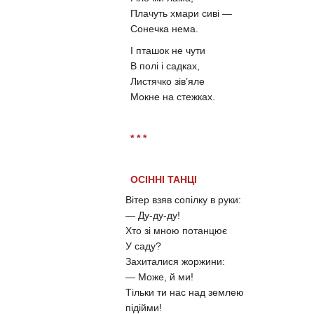
Плачуть хмари сиві —
Сонечка нема.
І пташок не чути
В полі і садках,
Листячко зів’яле
Мокне на стежках.
* * *
ОСІННІ ТАНЦІ
Вітер взяв сопілку в руки:
— Ду-ду-ду!
Хто зі мною потанцює
У саду?
Захиталися жоржини:
— Може, й ми!
Тільки ти нас над землею
підійми!