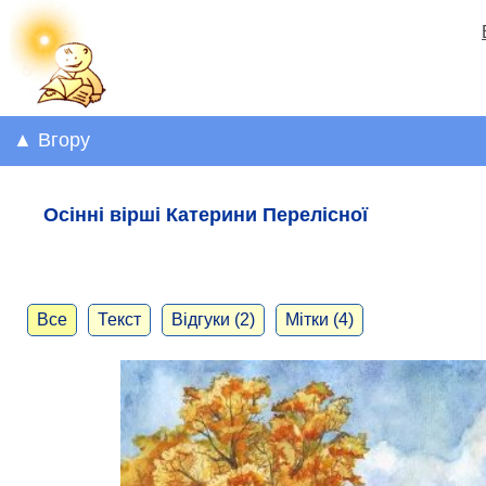
▲ Вгору
Осінні вірші Катерини Перелісної
Все
Текст
Відгуки (2)
Мітки (4)