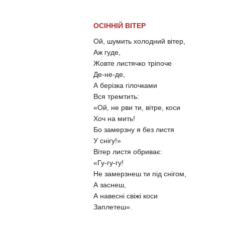
ОСІННІЙ ВІТЕР
Ой, шумить холодний вітер,
Аж гуде,
Жовте листячко тріпоче
Де-не-де,
А берізка гілочками
Вся тремтить:
«Ой, не рви ти, вітре, коси
Хоч на мить!
Бо замерзну я без листя
У снігу!»
Вітер листя обриває:
«Гу-гу-гу!
Не замерзнеш ти під снігом,
А заснеш,
А навесні свіжі коси
Заплетеш».