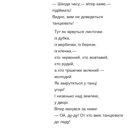
— Шкода часу,— вітер каже,—
підіймать!
Видно, вам не доведеться
танцювать!
Тут як зірвуться листочки
із дубка,
із вербички, із берези,
із кленка,—
хто червоний, хто жовтавий,
хто рудий,
а хто трішечки зелений —
молодий.
Як закрутяться у танці
угорі!
І низенько над землею,
у дворі.
Вітер кинувся за ними:
— Ой, ду-ду! От хто вміє танцювати
до ладу!