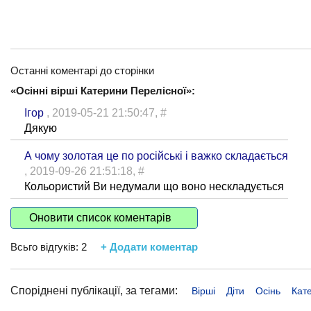
Останні коментарі до сторінки
«Осінні вірші Катерини Перелісної»:
Ігор
, 2019-05-21 21:50:47,
#
Дякую
А чому золотая це по російські і важко складається
, 2019-09-26 21:51:18,
#
Кольористий Ви недумали що воно нескладується
Оновити список коментарів
Всьго відгуків:
2
+ Додати коментар
Споріднені публікації, за тегами:
Вірші
Діти
Осінь
Кат