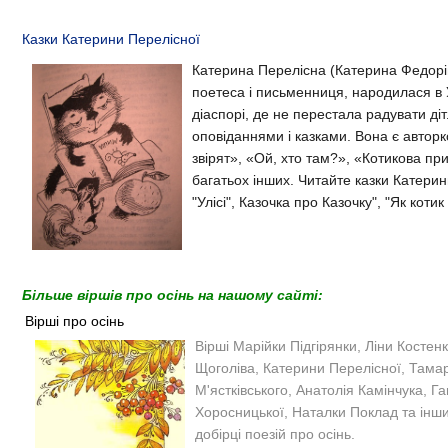
Казки Катерини Перелісної
Катерина Перелісна (Катерина Федорі
поетеса і письменниця, народилася в У
діаспорі, де не перестала радувати ді
оповіданнями і казками. Вона є автор
звірят», «Ой, хто там?», «Котикова пр
багатьох інших. Читайте казки Катерин
"Улісі", Казочка про Казочку", "Як котик
Більше віршів про осінь на нашому сайті:
Вірші про осінь
Вірші Марійки Підгірянки, Ліни Костен
Щоголіва, Катерини Перелісної, Тама
М'ястківського, Анатолія Камінчука, Га
Хоросницької, Наталки Поклад та інших
добірці поезій про осінь.