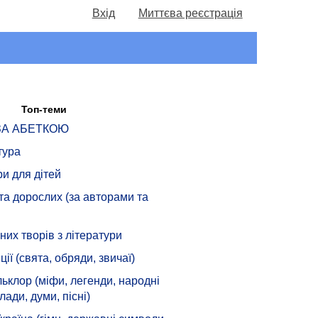
Вхід
Миттєва реєстрація
Топ-теми
 ЗА АБЕТКОЮ
тура
ри для дітей
 та дорослих (за авторами та
их творів з літератури
ції (свята, обряди, звичаї)
ьклор (міфи, легенди, народні
лади, думи, пісні)