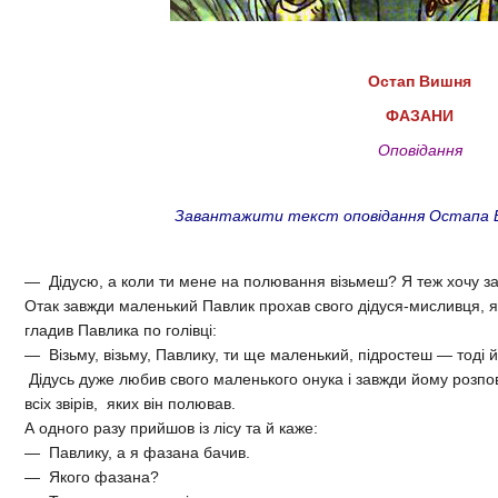
Остап Вишня
ФАЗАНИ
Оповідання
Завантажити текст оповідання Остапа Виш
— Дідусю, а коли ти мене на полювання візьмеш? Я теж хочу за
Отак завжди маленький Павлик прохав свого дідуся-мисливця, як
гладив Павлика по голівці:
— Візьму, візьму, Павлику, ти ще маленький, підростеш — тоді й 
Дідусь дуже любив свого маленького онука і завжди йому розпові
всіх звірів, яких він полював.
А одного разу прийшов із лісу та й каже:
— Павлику, а я фазана бачив.
— Якого фазана?