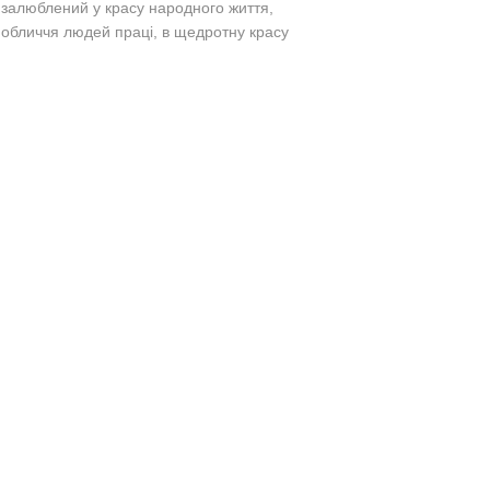
о залюблений у красу народного життя,
е обличчя
людей праці, в щедротну красу