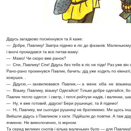
Дідусь загадково посміхнувся та й каже:
— Добре, Павлику! Завтра підемо в ліс до фазанів. Маленькому П
і вночі прокидався та все питав маму:
— Мамо! Чи скоро вже ранок?
— Спи, Павлику! Спи! Дідусь без тебе в ліс не піде! Раз уже він с
Рано-рано прокинувся Павлик, бачить: дід уже ходить по кімнаті,
кожушок...
— Дідусю,— захвилювався Павлик,— а мене хіба не візьме
— Візьму, Павлику, візьму! Одягайся! Тільки добре одягайся, бо 
Павлик тепло одягся: і светр, і теплі рейтузи надів, і валянки, ша
— Ну, я вже готовий, дідусю! Бери рушницю, та й підемо!
— Ні, Павлику, ми сьогодні рушниці не братимемо. Ми щось інше
Вийшли дідусь з Павликом з хати. Підійшли до повітки. А там дід
ячменю. Не вимолочених, і
Та серед великих снопів і кілька маленьких було — для Павл