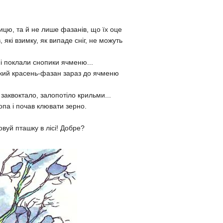
тицю, та й не лише фазанів, що їх оце
 які взимку, як випаде сніг, не можуть
г і поклали снопики ячменю...
який красень-фазан зараз до ячменю
заквоктало, залопотіло крильми...
опа і почав клювати зерно.
овуй пташку в лісі! Добре?