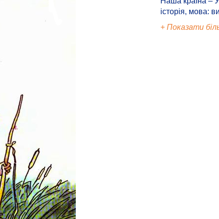
Наша країна – У
історія, мова: в
+ Показати біл