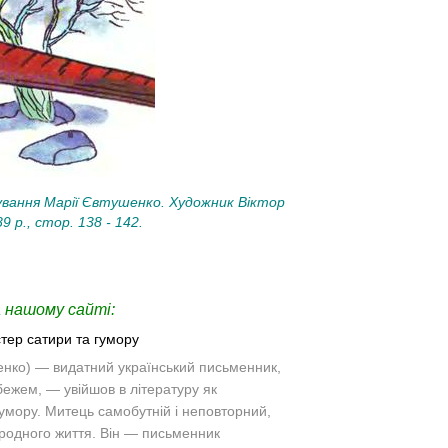
ування Марії Євтушенко. Художник Віктор
9 р., стор. 138 - 142.
 нашому сайті:
тер сатири та гумору
енко)
— видатний український письменник,
бежем, — увійшов в літературу як
умору. Митець самобутній і неповторний,
ародного життя. Він — письменник