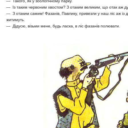
— Такого, як у зоологічному парку.
— Із таким червоним хвостом? З отаким великим, що отак аж д
— З отаким самим! Фазанів, Павлику, привезли у наш ліс аж із 
житимуть.
— Дідусю, візьми мене, будь ласка, в ліс фазанів полювати.