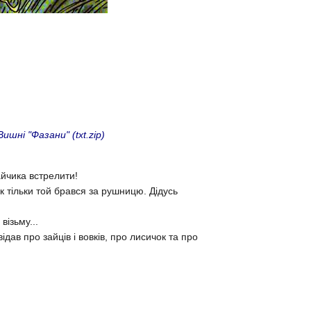
ні "Фазани" (txt.zip)
йчика встрелити!
 тільки той брався за рушницю. Дідусь
візьму...
дав про зайців і вовків, про лисичок та про