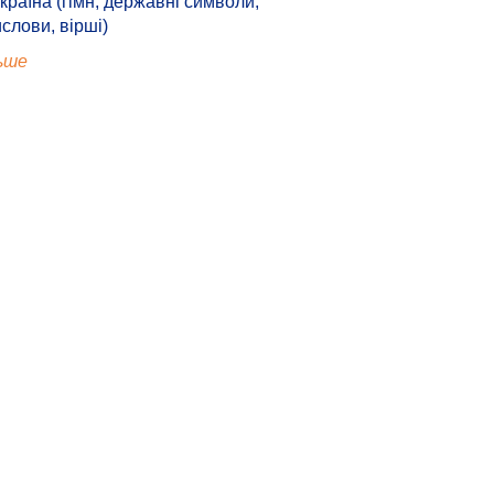
країна (гімн, державні символи,
ислови, вірші)
ьше