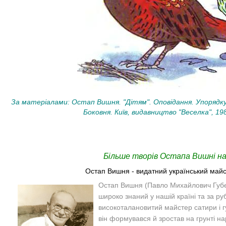
За матеріалами: Остап Вишня. "Дітям". Оповідання. Упорядк
Боковня. Київ, видавництво "Веселка", 198
Більше творів Остапа Вишні на
Остап Вишня - видатний український майс
Остап Вишня
(
Павло Михайлович Губ
широко знаний у нашій країні та за ру
високоталановитий майстер сатири і г
він формувався й зростав на грунті н