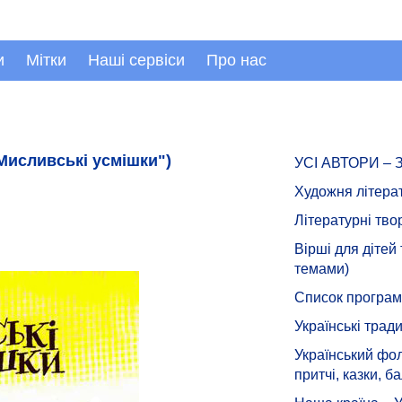
и
Мітки
Наші сервіси
Про нас
Мисливські усмішки")
УСІ АВТОРИ –
Художня літера
Літературні тво
Вірші для дітей
темами)
Список програмн
Українські тради
Український фол
притчі, казки, ба