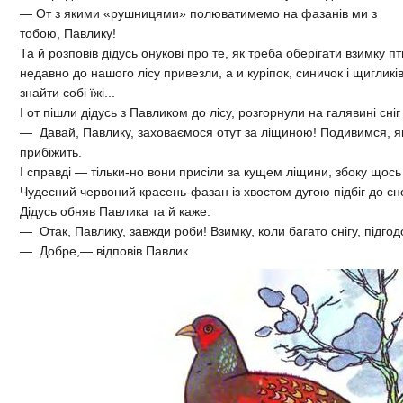
— От з якими «рушницями» полюватимемо на фазанів ми з
тобою, Павлику!
Та й розповів дідусь онукові про те, як треба оберігати взимку п
недавно до нашого лісу привезли, а и куріпок, синичок і щигликів,
знайти собі їжі...
І от пішли дідусь з Павликом до лісу, розгорнули на галявині сні
— Давай, Павлику, заховаємося отут за ліщиною! Подивимся, 
прибіжить.
І справді — тільки-но вони присіли за кущем ліщини, збоку щось 
Чудесний червоний красень-фазан із хвостом дугою підбіг до сн
Дідусь обняв Павлика та й каже:
— Отак, Павлику, завжди роби! Взимку, коли багато снігу, підгод
— Добре,— відповів Павлик.