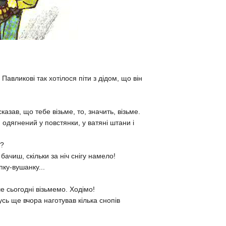
авликові так хотілося піти з дідом, що він
казав, що тебе візьме, то, значить, візьме.
 одягнений у повстянки, у ватяні штани і
ш?
бачиш, скільки за ніч снігу намело!
пку-вушанку...
 сьогодні візьмемо. Ходімо!
усь ще вчора наготував кілька снопів
з зерном.
ика!