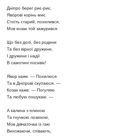
Дніпро берег риє-риє,
Яворові корінь миє.
Стоїть старий, похилився,
Мов козак той зажурився.
Що без долі, без родини
Та без вірної дружини,
І дружини і надії
В самотині посивіє!
Явор каже: — Похилюся
Та в Дніпрові скупаюся. —
Козак каже: — Погуляю
Та любую пошукаю. —
А калина з ялиною
Та гнучкою лозиною,
Мов дівчаточка із гаю
Вихожаючи, співають;