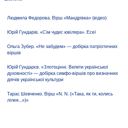
Людмила Федорова. Вірш «Мандрівка» (відео)
Юрій Гундарів. «Сім чудес ювіляра». Есеї
Ольга Зубер. «Не забудем» — добірка патріотичних
віршів
Юрій Гундарєв. «Злотоцінні. Велети української
духовності» — добірка симфо-віршів про визначних
діячів української культури
Тарас Шевченко. Вірш «N. N. («Така, як ти, колись
лілея...»)»