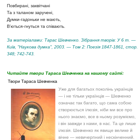
Повбирані, заквітчані
Та з таланом заручені,
Думки-гадоньки не мають,
В’ються-гнуться та співають.
За матеріалами: Тарас Шевченко. Зібрання творів: У 6 т. —
Київ, "Наукова думка", 2003. — Том 2: Поезія 1847-1861, стор.
348; 742-743.
Читайте твори Тараса Шевченка на нашому сайті:
Твори Тараса Шевченка
Уже для багатьох поколінь українців
— і не тільки українців — Шевченко
означає так багато, що сама собою
створюється ілюзія, ніби ми все про
нього знаємо, все в ньому розуміємо,
і він завжди з нами, в нас. Та це лише
ілюзія. Шевченко як явище велике й
вічне — невичерпний і нескінченний.