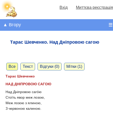
Вхід
Миттєва реєстрація
▲ Вгору
☰
Тарас Шевченко. Над Дніпровою сагою
Все
Текст
Відгуки (0)
Мітки (1)
Тарас Шевченко
НАД ДНІПРОВОЮ САГОЮ
Над Дніпровою сагóю
Стоїть явор меж лозою,
Меж лозою з ялиною,
З червоною калиною.