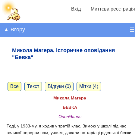
Вхід
Миттєва реєстрація
▲ Вгору
☰
Микола Магера, історичне оповідання
"Бевка"
Все
Текст
Відгуки (0)
Мітки (4)
Микола Магера
БЕВКА
Оповідання
Тоді, у 1933-му, я ходив у третій клас. Зимою у школі під час
великої перерви нам, учням, давали по тарілці ріденької бевки.