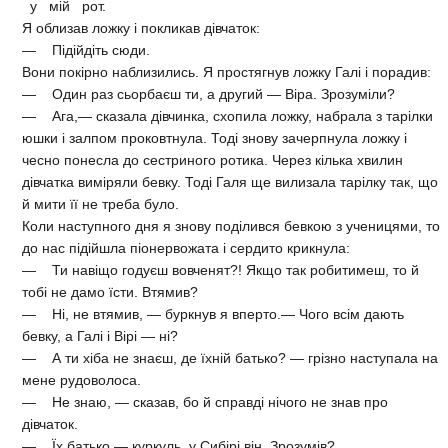
у мій рот.
Я облизав ложку і покликав дівчаток:
— Підійдіть сюди.
Вони покірно наблизились. Я простягнув ложку Галі і порадив:
— Один раз сьорбаєш ти, а другий — Віра. Зрозуміли?
— Ага,— сказала дівчинка, схопила ложку, набрала з тарілки
юшки і залпом проковтнула. Тоді знову зачерпнула ложку і
чесно понесла до сестриного ротика. Через кілька хвилин
дівчатка виміряли бевку. Тоді Галя ще вилизала тарілку так, що
й мити її не треба було.
Коли наступного дня я знову поділився бевкою з ученицями, то
до нас підійшла піонервожата і сердито крикнула:
— Ти навіщо годуєш вовченят?! Якщо так робитимеш, то й
тобі не дамо їсти. Втямив?
— Ні, не втямив, — буркнув я вперто.— Чого всім дають
бевку, а Галі і Вірі — ні?
— А ти хіба не знаєш, де їхній батько? — грізно наступала на
мене рудоволоса.
— Не знаю, — сказав, бо й справді нічого не знав про
дівчаток.
— Їх батько — куркуль, у Сибірі він. Зрозумів?