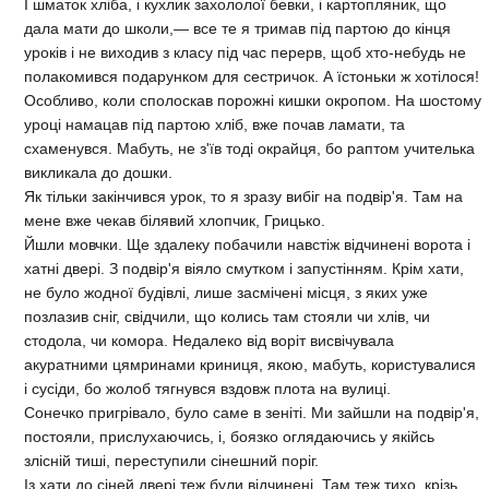
І шматок хліба, і кухлик захололої бевки, і картопляник, що
дала мати до школи,— все те я тримав під партою до кінця
уроків і не виходив з класу під час перерв, щоб хто-небудь не
полакомився подарунком для сестричок. А їстоньки ж хотілося!
Особливо, коли сполоскав порожні кишки окропом. На шостому
уроці намацав під партою хліб, вже почав ламати, та
схаменувся. Мабуть, не з'їв тоді окрайця, бо раптом учителька
викликала до дошки.
Як тільки закінчився урок, то я зразу вибіг на подвір'я. Там на
мене вже чекав білявий хлопчик, Грицько.
Йшли мовчки. Ще здалеку побачили навстіж відчинені ворота і
хатні двері. З подвір'я віяло смутком і запустінням. Крім хати,
не було жодної будівлі, лише засмічені місця, з яких уже
позлазив сніг, свідчили, що колись там стояли чи хлів, чи
стодола, чи комора. Недалеко від воріт висвічувала
акуратними цямринами криниця, якою, мабуть, користувалися
і сусіди, бо жолоб тягнувся вздовж плота на вулиці.
Сонечко пригрівало, було саме в зеніті. Ми зайшли на подвір'я,
постояли, прислухаючись, і, боязко оглядаючись у якійсь
злісній тиші, переступили сінешний поріг.
Із хати до сіней двері теж були відчинені. Там теж тихо, крізь