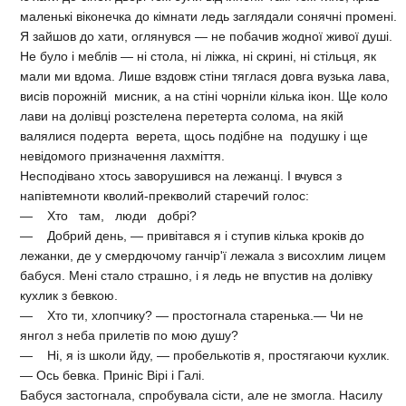
маленькі віконечка до кімнати ледь заглядали сонячні промені.
Я зайшов до хати, оглянувся — не побачив жодної живої душі.
Не було і меблів — ні стола, ні ліжка, ні скрині, ні стільця, як
мали ми вдома. Лише вздовж стіни тяглася довга вузька лава,
висів порожній мисник, а на стіні чорніли кілька ікон. Ще коло
лави на долівці розстелена перетерта солома, на якій
валялися подерта верета, щось подібне на подушку і ще
невідомого призначення лахміття.
Несподівано хтось заворушився на лежанці. І вчувся з
напівтемноти кволий-прекволий старечий голос:
— Хто там, люди добрі?
— Добрий день, — привітався я і ступив кілька кроків до
лежанки, де у смердючому ганчір'ї лежала з висохлим лицем
бабуся. Мені стало страшно, і я ледь не впустив на долівку
кухлик з бевкою.
— Хто ти, хлопчику? — простогнала старенька.— Чи не
янгол з неба прилетів по мою душу?
— Ні, я із школи йду, — пробелькотів я, простягаючи кухлик.
— Ось бевка. Приніс Вірі і Галі.
Бабуся застогнала, спробувала сісти, але не змогла. Насилу