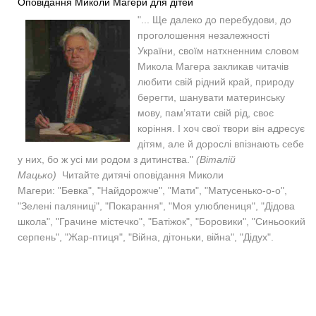
Оповідання Миколи Магери для дітей
"... Ще далеко до перебудови, до
проголошення незалежності
України, своїм натхненним словом
Микола Магера закликав читачів
любити свій рідний край, природу
берегти, шанувати материнську
мову, пам’ятати свій рід, своє
коріння. І хоч свої твори він адресує
дітям, але й дорослі впізнають себе
у них, бо ж усі ми родом з дитинства."
(Віталій
Мацько)
Читайте дитячі оповідання Миколи
Магери: "Бевка",
"
Найдорожче", "Мати", "Матусенько-о-о",
"Зелені паляниці", "Покарання", "Моя улюблениця", "Дідова
школа", "Грачине містечко", "Батіжок", "Боровики", "Синьоокий
серпень", "Жар-птиця", "Війна, дітоньки, війна", "Дідух".