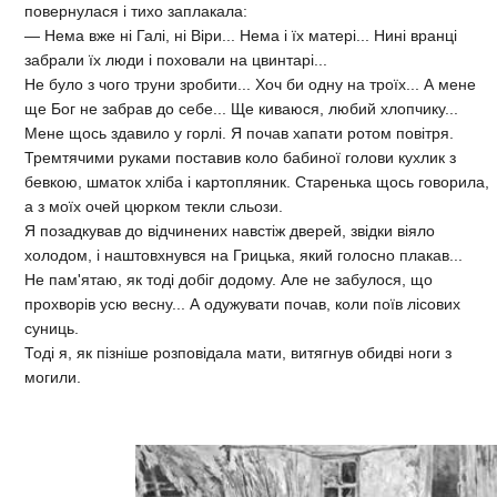
повернулася і тихо заплакала:
— Нема вже ні Галі, ні Віри... Нема і їх матері... Нині вранці
забрали їх люди і поховали на цвинтарі...
Не було з чого труни зробити... Хоч би одну на троїх... А мене
ще Бог не забрав до себе... Ще киваюся, любий хлопчику...
Мене щось здавило у горлі. Я почав хапати ротом повітря.
Тремтячими руками поставив коло бабиної голови кухлик з
бевкою, шматок хліба і картопляник. Старенька щось говорила,
а з моїх очей цюрком текли сльози.
Я позадкував до відчинених навстіж дверей, звідки віяло
холодом, і наштовхнувся на Грицька, який голосно плакав...
Не пам'ятаю, як тоді добіг додому. Але не забулося, що
прохворів усю весну... А одужувати почав, коли поїв лісових
суниць.
Тоді я, як пізніше розповідала мати, витягнув обидві ноги з
могили.