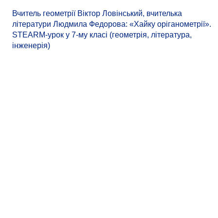
Вчитель геометрії Віктор Ловінський, вчителька
літератури Людмила Федорова: «Хайку оріганометрії».
STEARM-урок у 7-му класі (геометрія, література,
інженерія)