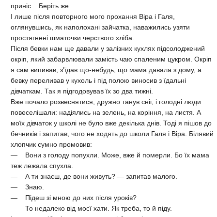
приніс... Беріть же...
І лише після повторного мого прохання Віра і Галя,
оглянувшись, як наполохані зайчатка, наважились узяти
простягнені шматочки черствого хліба.
Після бевки нам ще давали у залізних кухлях підсолоджений
окріп, який забарвлювали замість чаю спаленим цукром. Окріп
я сам випивав, з'їдав що-небудь, що мама давала з дому, а
бевку переливав у кухоль і під полою виносив з їдальні
дівчаткам. Так я підгодовував їх зо два тижні.
Вже почало розвеснятися, дружно танув сніг, і голодні люди
повеселішали: надіялись на зелень, на коріння, на листя. А
моїх дівчаток у школі не було вже декілька днів. Тоді я пішов до
бечників і запитав, чого не ходять до школи Галя і Віра. Білявий
хлопчик сумно промовив:
— Вони з голоду попухли. Може, вже й померли. Бо їх мама
теж лежала спухла.
— А ти знаєш, де вони живуть? — запитав малого.
— Знаю.
— Підеш зі мною до них після уроків?
— То недалеко від моєї хати. Як треба, то й піду.