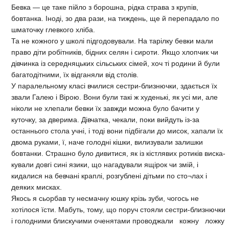
Бевка — це таке пійло з борошна, рідка страва з крупів,
бовтанка. Іноді, зо два рази, на тиждень, ще й перепадало по
шматочку глевкого хліба.
Та не кожного у школі підгодовували. На тарілку бевки мали
право діти робітників, бідних селян і сироти. Якщо хлопчик чи
дівчинка із середняцьких сільських сімей, хоч ті родини й були
багатодітними, їх відганяли від столів.
У паралельному класі вчилися сестри-близнючки, здається їх
звали Галею і Вірою. Вони були такі ж худенькі, як усі ми, але
ніколи не хлепали бевки їх завжди можна було бачити у
куточку, за дверима. Дівчатка, чекали, поки вийдуть із-за
останнього стола учні, і тоді вони підбігали до мисок, хапали їх
двома руками, ї, наче голодні кішки, вилизували залишки
бовтанки. Страшно було дивитися, як із кістлявих ротиків виска-
кували довгі сині язики, що нагадували ящірок чи змій, і
кидалися на бевчані краплі, розгублені дітьми по сто¬лах і
деяких мисках.
Якось я сьорбав ту несмачну юшку крізь зуби, чогось не
хотілося їсти. Мабуть, тому, що поруч стояли сестри-близнючки
і голодними блискучими оченятами проводжали кожну ложку