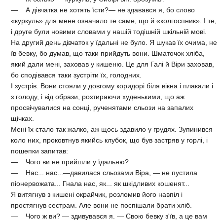
— А дівчатка не хотять їсти?— не здавався я, бо слово
«куркуль» для мене означало те саме, що й «колгоспник». І те,
і друге були новими словами у нашій тодішній шкільній мові.
На другий день дівчаток у їдальні не було. Я шукав їх очима, не
їв бевку, бо думав, що таки прийдуть вони. Шматочок хліба,
який дали мені, заховав у кишеню. Це для Галі й Віри заховав,
бо сподівався таки зустріти їх, голодних.
І зустрів. Вони стояли у довгому коридорі біля вікна і плакали і
з голоду, і від образи, розтираючи худенькими, що аж
просвічувалися на сонці, рученятами сльози на запалих
щічках.
Мені їх стало так жалко, аж щось здавило у грудях. Зупинився
коло них, проковтнув якийсь клубок, що був застряв у горлі, і
пошепки запитав:
— Чого ви не прийшли у їдальню?
— Нас... нас...—давилася сльозами Віра, — не пустила
піонервожата... Гнала нас, як... як шкідливих кошенят...
Я витягнув з кишені окрайчик, розломив його навпіл і
простягнув сестрам. Але вони не поспішали брати хліб.
— Чого ж ви? — здивувався я. — Свою бевку з'їв, а це вам