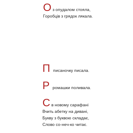
О
з опудалом стояла,
Горобців з грядок лякала.
П
писаночку писала.
Р
ромашки поливала.
С
в новому сарафані
Вчить абетку на дивані,
Букву з буквою складає,
Слово со-неч-ко читає.