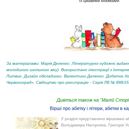
Із цікавими книжками.
За матеріалами: Марія Деленко. Літературно-художнє виданн
молодшого шкільного віку). Використано ілюстрації з Інтерн
Литвин. Дизайн обкладинки Валентини Деленко. Додаток д
Червоноград». Свідоцтво про реєстрацію - Серія ЛВ № 898/151
Дивіться також на "Малій Сторін
Вірші про абетку і літери, абетки в к
У розділі представлено віршовані аб
Володимира Нагорняка, Григорія У