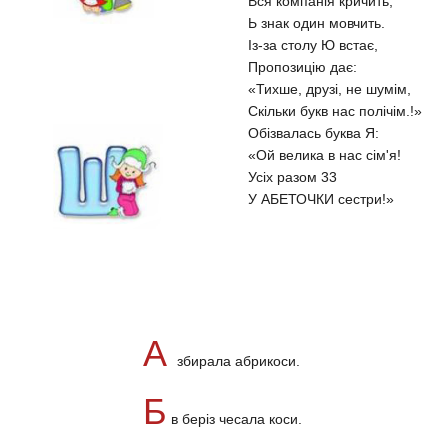
Вся компанія кричить,
Ь знак один мовчить.
Із-за столу Ю встає,
Пропозицію дає:
«Тихше, друзі, не шумім,
Скільки букв нас полічім.!»
Обізвалась буква Я:
«Ой велика в нас сім'я!
Усіх разом 33
У АБЕТОЧКИ сестри!»
А
збирала абрикоси.
Б
в беріз чесала коси.