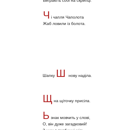
Виграють собі на скрипці.
Ч
і чапля Чаполота
Жаб ловили із болота.
Ш
Шапку
нову наділа.
Щ
на щіточку присіла.
Ь
знак мовчить у слові,
О, він дуже загадковий!