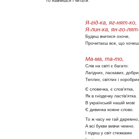
То навчишся і читати:
Я-гід-ка, яг-нят-ко,
Я-лин-ка, ян-го-лят
Будеш вчитися охоче,
Прочитаєш все, що хочеш
Ма-ма, та-то,
Слів на світі є багато:
Лагідних, ласкавих, добри
Теплих, світлих і хоробри
Є словечка, є слов'ятка,
Як в гніздечку ластів'ятка.
В українській нашій мові
Є дивинка кожне слово.
То ж часу не гай даремно,
А всі букви вивчи чемно.
І підеш у світ стежками