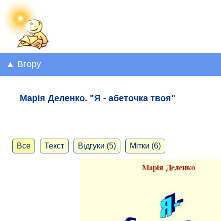
▲ Вгору
Марія Деленко. "Я - абеточка твоя"
Все
Текст
Відгуки (5)
Мітки (6)