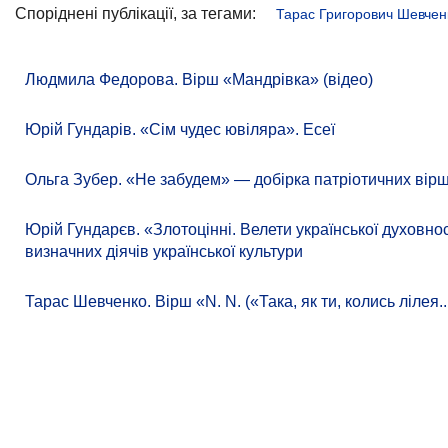
Споріднені публікації, за тегами:
Тарас Григорович Шевчен
Людмила Федорова. Вірш «Мандрівка» (відео)
Юрій Гундарів. «Сім чудес ювіляра». Есеї
Ольга Зубер. «Не забудем» — добірка патріотичних вірш
Юрій Гундарєв. «Злотоцінні. Велети української духовно
визначних діячів української культури
Тарас Шевченко. Вірш «N. N. («Така, як ти, колись лілея..