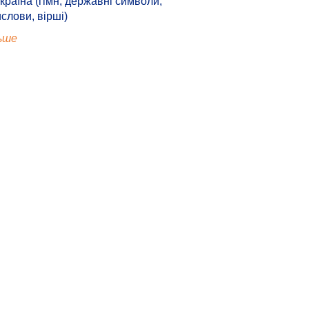
країна (гімн, державні символи,
ислови, вірші)
ьше