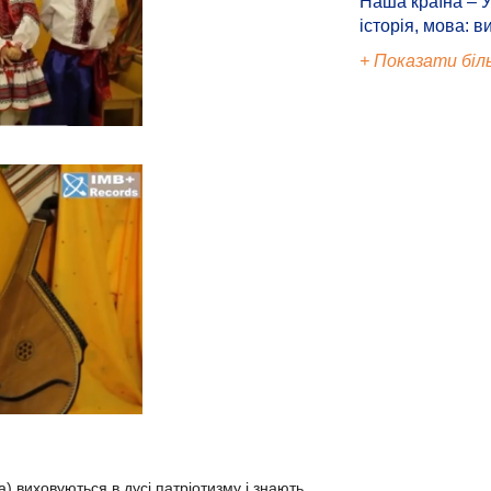
Наша країна – У
історія, мова: в
+ Показати біл
а) виховуються в дусі патріотизму і знають