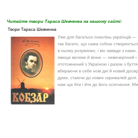
Читайте твори Тараса Шевченка на нашому сайті:
Твори Тараса Шевченка
Уже для багатьох поколінь українців — 
так багато, що сама собою створюється 
в ньому розуміємо, і він завжди з нами,
явище велике й вічне — невичерпний і н
ототожнений з Україною і разом з бутт
вбираючи в себе нові дні й новий досвід
думи, стаючи до нових скрижалей долі. Ві
нам ще йти і йти до його осягнення. М