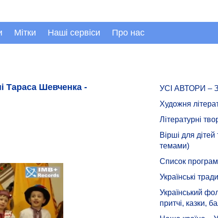
и
Мітки
Наші сервіси
Про нас
і Тараса Шевченка -
УСІ АВТОРИ –
Художня літера
Літературні тво
Вірші для дітей
темами)
Список програмн
Українські тради
Український фол
притчі, казки, ба