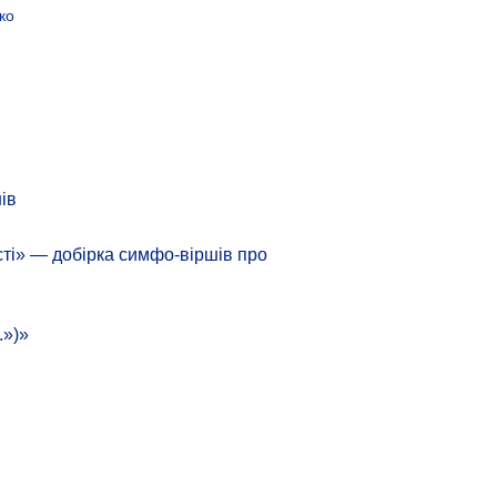
ко
ів
сті» — добірка симфо-віршів про
.»)»