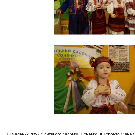
Ці маленькі дітки з дитячого садочку "Сонечко" в Торонто (Канад