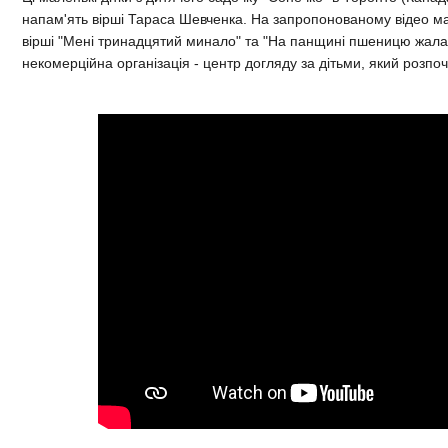
напам'ять вірші Тараса Шевченка. На запропонованому відео ма
вірші "Мені тринадцятий минало" та "На панщині пшеницю жала"
некомерційна організація - центр догляду за дітьми, який розпоч