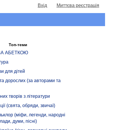
Вхід
Миттєва реєстрація
Топ-теми
 ЗА АБЕТКОЮ
тура
ри для дітей
 та дорослих (за авторами та
их творів з літератури
ції (свята, обряди, звичаї)
ьклор (міфи, легенди, народні
лади, думи, пісні)