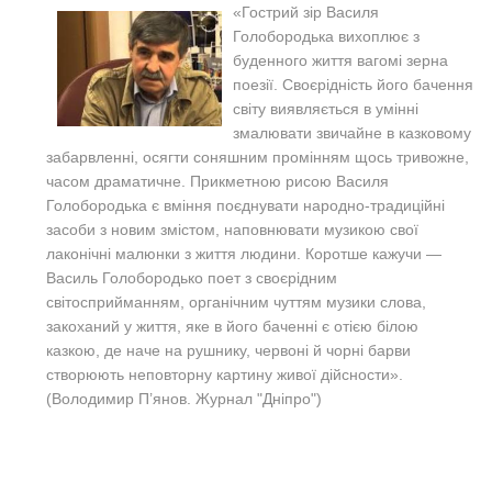
«
Гострий зір Василя
Голобородька вихоплює з
бу
денного життя вагомі зерна
поезії. Своєрідність його бачення
світу виявляється в умінні
змалювати звичай
не в казковому
забарвленні, осягти соняшним промін
ням щось тривожне,
часом драматичне. Прикметною рисою Василя
Голобородька є вміння поєднувати на
родно-традиційні
засоби з новим змістом, наповнювати музикою свої
лаконічні малюнки з життя людини. Ко
ротше кажучи —
Василь Голобородько поет з своєрід
ним
світосприйманням, органічним чуттям музики сло
ва,
закоханий у життя, яке в його баченні є отією білою
казкою, де наче на рушнику, червоні й чорні барви
створюють неповторну картину живої дійсности
».
(Володимир П’янов. Журнал "Дніпро")