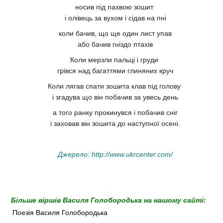
носив під пахвою зошит
і олівець за вухом і сідав на пні
коли бачив, що ще один лист упав
або бачив гніздо птахів
Коли мерзли пальці і груди
грівся над багаттями глиняних круч
Коли лягав спати зошита клав під голову
і згадува що він побачив за увесь день
а того ранку прокинувся і побачив сніг
і заховав він зошита до наступної осені.
Джерело:
http://www.ukrcenter.com/
Більше віршів Василя Голобородька на нашому сайті:
Поезія Василя Голобородька