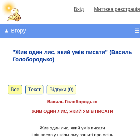
Вхід
Миттєва реєстрація
▲ Вгору
☰
"Жив один лис, який умів писати" (Василь
Голобородько)
Все
Текст
Відгуки (0)
Василь Голобородько
ЖИВ ОДИН ЛИС, ЯКИЙ УМІВ ПИСАТИ
Жив один лис, який умів писати
і він писав у шкільному зошиті про осінь