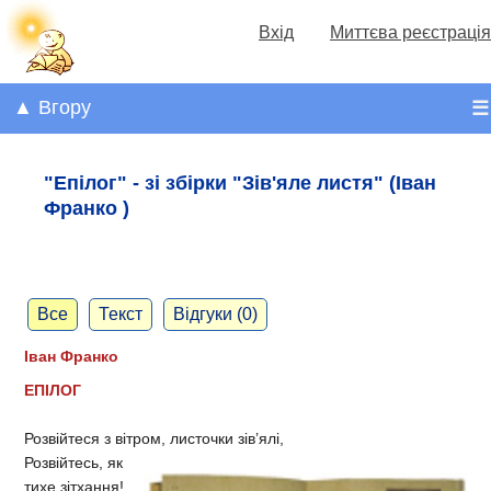
Вхід
Миттєва реєстрація
▲ Вгору
☰
"Епілог" - зі збірки "Зів'яле листя" (Іван
Франко )
Все
Текст
Відгуки (0)
Іван Франко
ЕПІЛОГ
Розвійтеся з вітром, листочки зів’ялі,
Розвійтесь, як
тихе зітхання!