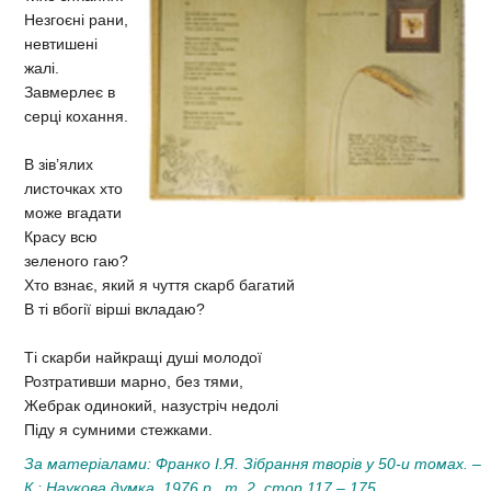
Незгоєні рани,
невтишені
жалі.
Завмерлеє в
серці кохання.
В зів’ялих
листочках хто
може вгадати
Красу всю
зеленого гаю?
Хто взнає, який я чуття скарб багатий
В ті вбогії вірші вкладаю?
Ті скарби найкращі душі молодої
Розтративши марно, без тями,
Жебрак одинокий, назустріч недолі
Піду я сумними стежками.
За матеріалами: Франко І.Я. Зібрання творів у 50-и томах. –
К.: Наукова думка, 1976 р., т. 2, стор.117 – 175.