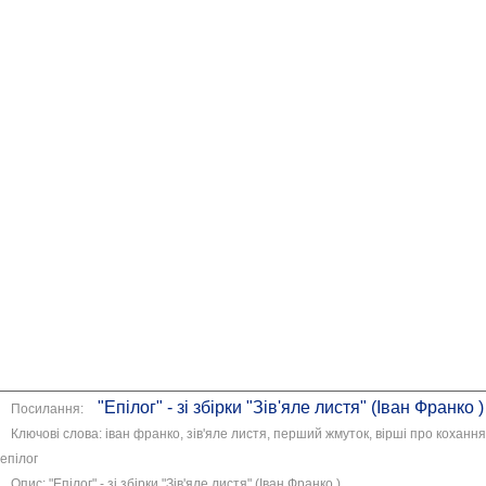
"Епілог" - зі збірки "Зів'яле листя" (Іван Франко )
Посилання:
Ключові слова: іван франко, зів'яле листя, перший жмуток, вірші про кохання
епілог
Опис: "Епілог" - зі збірки "Зів'яле листя" (Іван Франко )