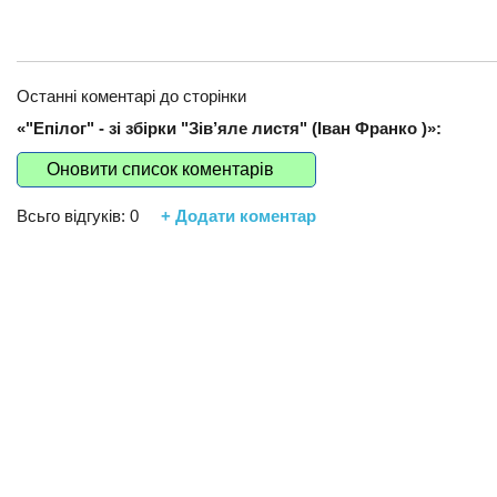
Останні коментарі до сторінки
«"Епілог" - зі збірки "Зів’яле листя" (Іван Франко )»:
Оновити список коментарів
Всьго відгуків:
0
+ Додати коментар