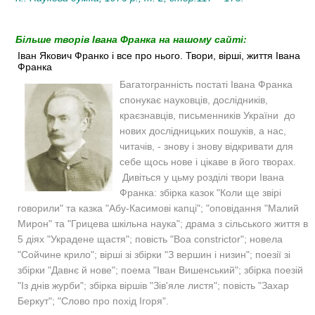
Більше творів Івана Франка на нашому сайті:
Іван Якович Франко і все про нього. Твори, вірші, життя Івана
Франка
Багатогранність постаті Івана Франка
спонукає науковців, дослідників,
краєзнавців, письменників України до
нових дослідницьких пошуків, а нас,
читачів, - знову і знову відкривати для
себе щось нове і цікаве в його творах.
Дивіться у цьму розділі твори Івана
Франка: збірка казок "Коли ще звірі
говорили" та казка "Абу-Касимові капці"; "оповідання "Малий
Мирон" та "Грицева шкільна наука"; драма з сільського життя в
5 діях "Украдене щастя"; повість "Boa constrictor"; новела
"Сойчине крило"; вірші зі збірки "З вершин і низин"; поезії зі
збірки "Давнє й нове"; поема "Іван Вишенський"; збірка поезій
"Із днів журби"; збірка віршів "Зів'яле листя"; повість "Захар
Беркут"; "Слово про похід Ігоря".