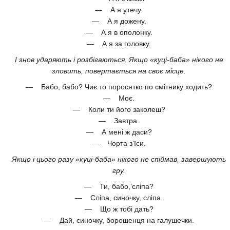
— А я утечу.
— А я дожену.
— А я в ополонку.
— А я за головку.
І знов ударяють і розбігаються. Якщо «куці-баба» нікого не
зловить, повертається на своє місце.
— Бабо, бабо? Чиє то поросятко по смітнику ходить?
— Моє.
— Коли ти його заколеш?
— Завтра.
— А мені ж даси?
— Чорта з’їси.
Якщо і цього разу «куці-баба» нікого не спіймав, завершують
гру.
— Ти, бабо,’сліпа?
— Сліпа, синочку, сліпа.
— Що ж тобі дать?
— Дай, синочку, борошенця на галушечки.