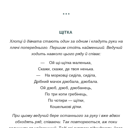
* * *
ЩІТКА
Хлопці й дівчата стають один за одним і кладуть руки на
плечі попереднього. Першим стоїть найменший. Ведучий
ходить навколо цього ряду й співає:
— Ой щі-щітка маленька,
Скажи, скажи, де твоя ненька.
— На морковці сиділа, сиділа,
Дрібний мачок дзюбала, дзюбала.
Ой дзюб, дзюб, дзюбанець,
По три копи гребінець,
По чотири — щітки,
Кошелькові дітки.
При цьому ведучий бере останнього за руку і вже вдвох
обходять ряд, співаючи. Так повторюється, аж поки
залишиться найменший. Тоді всі гуртом підкидають його.