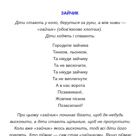
ЗАЙЧИК
Діти стають у коло, беруться за руки, а між ними —
«зайчик» (обов’язково хлопчик).
Діти ходять і співають:
Городили зайчика
Тинком, льонком,
Та нікуди зайчику
Та не вискочити,
Та нікуди зайчику
Та не виплигнути.
А в нас ворота
Позамиканії,
Жовтим піском
Позасипанії!
При цьому «зайчик» починає бігати, щоб де-небудь
вискочити, а діти стають щільніше, щоб не пропустити.
Коли вже «зайчик» якось вискочить, тоді всі діти його
ловлять. Хто піймає — сам став «зайчиком». Якщо піймає