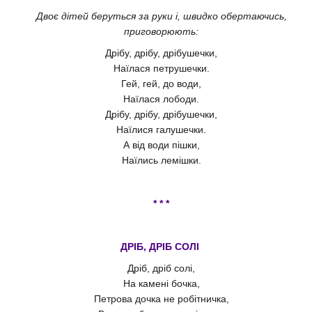
Двоє дітей беруться за руки і, швидко обертаючись,
приговорюють:
Дрібу, дрібу, дрібушечки,
Наїлася петрушечки.
Гей, гей, до води,
Наїлася лободи.
Дрібу, дрібу, дрібушечки,
Наїлися галушечки.
А від води пішки,
Наїлись лемішки.
* * *
ДРІБ, ДРІБ СОЛІ
Дріб, дріб солі,
На камені бочка,
Петрова дочка не робітничка,