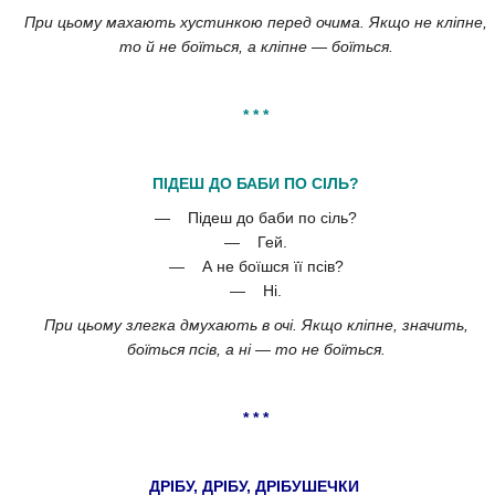
При цьому махають хустинкою перед очима. Якщо не кліпне,
то й не боїться, а кліпне — боїться.
* * *
ПІДЕШ ДО БАБИ ПО СІЛЬ?
— Підеш до баби по сіль?
— Гей.
— А не боїшся її псів?
— Ні.
При цьому злегка дмухають в очі. Якщо кліпне, значить,
боїться псів, а ні — то не боїться.
* * *
ДРІБУ, ДРІБУ, ДРІБУШЕЧКИ