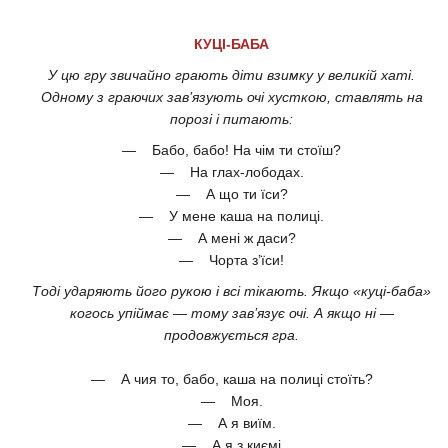
КУЦІ-БАБА
У цю гру звичайно грають діти взимку у великій хаті.
Одному з граючих зав’язують очі хусткою, ставлять на
порозі і питають:
— Бабо, бабо! На чім ти стоїш?
— На глах-лободах.
— А що ти їси?
— У мене каша на полиці.
— А мені ж даси?
— Чорта з’їси!
Тоді ударяють його рукою і всі тікають. Якщо «куці-баба»
когось упіймає — тому зав’язує очі. А якщо ні —
продовжується гра.
— А чия то, бабо, каша на полиці стоїть?
— Моя.
— А я виїм.
— А я з киємі