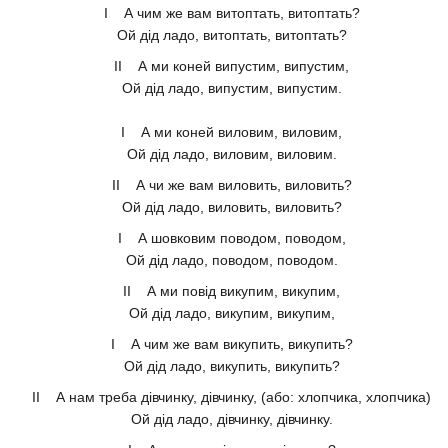
І А чим же вам витоптать, витоптать?
Ой дід ладо, витоптать, витоптать?
II А ми коней випустим, випустим,
Ой дід ладо, випустим, випустим.
І А ми коней виловим, виловим,
Ой дід ладо, виловим, виловим.
II А чи же вам виловить, виловить?
Ой дід ладо, виловить, виловить?
І А шовковим поводом, поводом,
Ой дід ладо, поводом, поводом.
II А ми повід викупим, викупим,
Ой дід ладо, викупим, викупим,
І А чим же вам викупить, викупить?
Ой дід ладо, викупить, викупить?
II А нам треба дівчинку, дівчинку, (або: хлопчика, хлопчика)
Ой дід ладо, дівчинку, дівчинку.