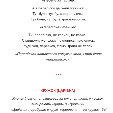
«Перепілка» плаче.
А в перепілки да ожив мужичок.
Тут була, тут була перепілочка,
Тут була, тут була краснопірочка.
«Перепілка» танцює.
Ти, перепілко, не корись, не корись.
Старшому, меншому поклонись, поклонись,
Куди хоч, перескоч, тільки трави не толоч.
«Перепілка» кланяється комусь з кола, і той стає
«перепілкою».
* * *
КРУЖОК (ЦАРІВНА)
Хлопці й дівчата, узявшись за руки, стають у кружок,
вибирають «царя» й «царівну».
«Царівна» перебуває в крузі, «царевич» — за кругом. Усі