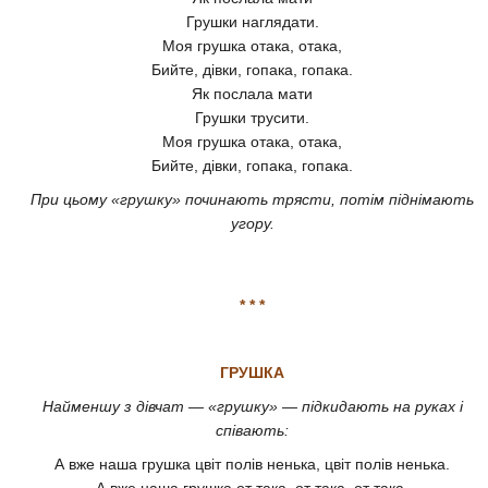
Грушки наглядати.
Моя грушка отака, отака,
Бийте, дівки, гопака, гопака.
Як послала мати
Грушки трусити.
Моя грушка отака, отака,
Бийте, дівки, гопака, гопака.
При цьому «грушку» починають трясти, потім піднімають
угору.
* * *
ГРУШКА
Найменшу з дівчат — «грушку» — підкидають на руках і
співають:
А вже наша грушка цвіт полів ненька, цвіт полів ненька.
А вже наша грушка от така, от така, от така.