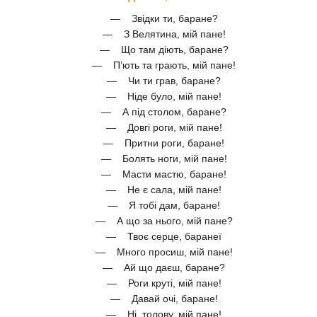
— Звідки ти, баране?
— З Велятина, мій пане!
— Що там діють, баране?
— П’ють та грають, мій пане!
— Чи ти грав, баране?
— Ніде було, мій пане!
— А під столом, баране?
— Довгі роги, мій пане!
— Притни роги, баране!
— Болять ноги, мій пане!
— Масти мастю, баране!
— Не є сала, мій пане!
— Я тобі дам, баране!
— А що за нього, мій пане?
— Твоє серце, баранеї
— Много просиш, мій пане!
— Ай що даєш, баране?
— Роги круті, мій пане!
— Давай очі, баране!
— Ні, толову, мій пане!