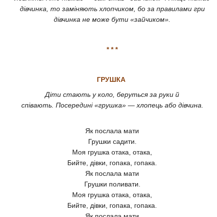
дівчинка, то заміняють хлопчиком, бо за правилами гри
дівчинка не може бути «зайчиком».
* * *
ГРУШКА
Діти стають у коло, беруться за руки й
співають. Посередині «грушка» — хлопець або дівчина.
Як послала мати
Грушки садити.
Моя грушка отака, отака,
Бийте, дівки, гопака, гопака.
Як послала мати
Грушки поливати.
Моя грушка отака, отака,
Бийте, дівки, гопака, гопака.
Як послала мати