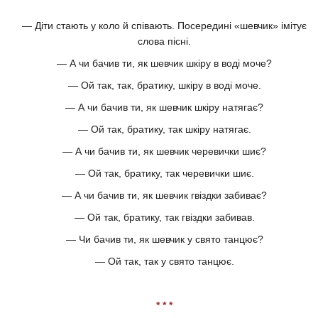
— Діти стають у коло й співають. Посередині «шевчик» імітує
слова пісні.
— А чи бачив ти, як шевчик шкіру в воді моче?
— Ой так, так, братику, шкіру в воді моче.
— А чи бачив ти, як шевчик шкіру натягає?
— Ой так, братику, так шкіру натягає.
— А чи бачив ти, як шевчик черевички шиє?
— Ой так, братику, так черевички шиє.
— А чи бачив ти, як шевчик гвіздки забиває?
— Ой так, братику, так гвіздки забивав.
— Чи бачив ти, як шевчик у свято танцює?
— Ой так, так у свято танцює.
* * *