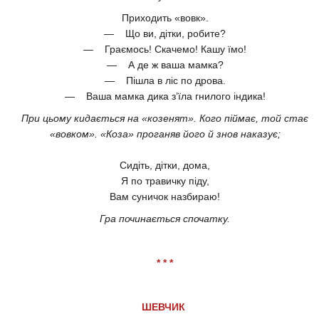
Приходить «вовк».
— Що ви, дітки, робите?
— Граємось! Скачемо! Кашу їмо!
— А де ж ваша мамка?
— Пішла в ліс по дрова.
— Ваша мамка дика з’їла гнилого індика!
При цьому кидається на «козенят». Кого піймає, той стає
«вовком». «Коза» проганяв його й знов наказує;
Сидіть, дітки, дома,
Я по травичку піду,
Вам суничок назбираю!
Гра починається спочатку.
* * *
ШЕВЧИК