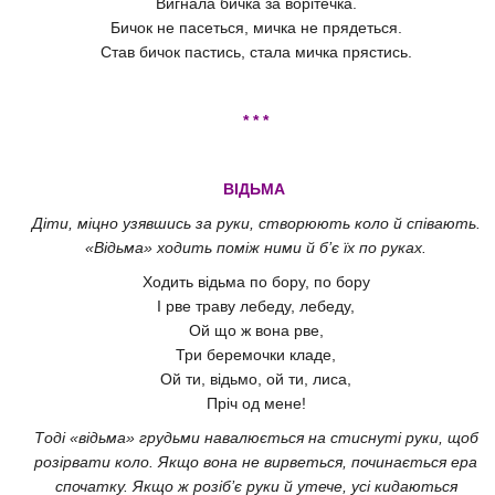
Вигнала бичка за ворітечка.
Бичок не пасеться, мичка не прядеться.
Став бичок пастись, стала мичка прястись.
* * *
ВІДЬМА
Діти, міцно узявшись за руки, створюють коло й співають.
«Відьма» ходить поміж ними й б’є їх по руках.
Ходить відьма по бору, по бору
І рве траву лебеду, лебеду,
Ой що ж вона рве,
Три беремочки кладе,
Ой ти, відьмо, ой ти, лиса,
Пріч од мене!
Тоді «відьма» грудьми навалюється на стиснуті руки, щоб
розірвати коло. Якщо вона не вирветься, починається ера
спочатку. Якщо ж розіб’є руки й утече, усі кидаються