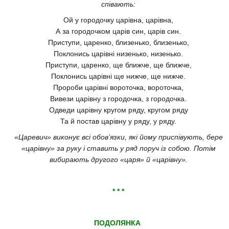
співають:
Ой у городочку царівна, царівна,
А за городочком царів син, царів син.
Приступи, царенко, близенько, близенько,
Поклонись царівні низенько, низенько.
Приступи, царенко, ще ближче, ще ближче,
Поклонись царівні ще нижче, ще нижче.
Пророби царівні вороточка, вороточка,
Вивези царівну з городочка, з городочка.
Одведи царівну кругом ряду, кругом ряду
Та й постав царівну у ряду, у ряду.
«Царевич» виконує всі обов’язки, які йому приспівують, бере
«царівну» за руку і ставить у ряд поруч із собою. Потім
вибирають другого «царя» й «царівну».
* * *
ПОДОЛЯНКА