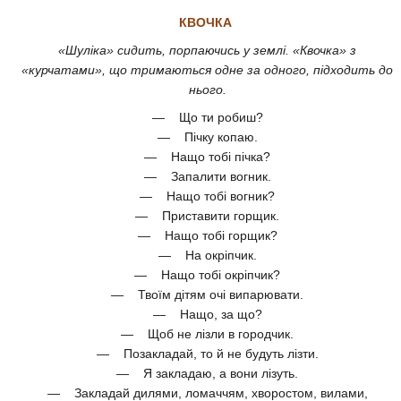
КВОЧКА
«Шуліка» сидить, порпаючись у землі. «Квочка» з
«курчатами», що тримаються одне за одного, підходить до
нього.
— Що ти робиш?
— Пічку копаю.
— Нащо тобі пічка?
— Запалити вогник.
— Нащо тобі вогник?
— Приставити горщик.
— Нащо тобі горщик?
— На окріпчик.
— Нащо тобі окріпчик?
— Твоїм дітям очі випарювати.
— Нащо, за що?
— Щоб не лізли в городчик.
— Позакладай, то й не будуть лізти.
— Я закладаю, а вони лізуть.
— Закладай дилями, ломаччям, хворостом, вилами,