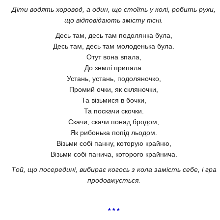
Діти водять хоровод, а один, що стоїть у колі, робить рухи,
що відповідають змісту пісні.
Десь там, десь там подолянка була,
Десь там, десь там молоденька була.
Отут вона впала,
До землі припала.
Устань, устань, подоляночко,
Промий очки, як скляночки,
Та візьмися в бочки,
Та поскачи скочки.
Скачи, скачи понад бродом,
Як рибонька попід льодом.
Візьми собі панну, которую крайню,
Візьми собі панича, которого крайнича.
Той, що посередині, вибирає когось з кола замість себе, і гра
продовжується.
* * *