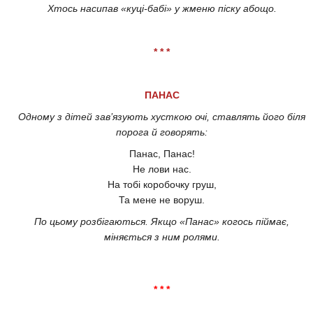
Хтось насипав «куці-бабі» у жменю піску абощо.
* * *
ПАНАС
Одному з дітей зав’язують хусткою очі, ставлять його біля
порога й говорять:
Панас, Панас!
Не лови нас.
На тобі коробочку груш,
Та мене не воруш.
По цьому розбігаються. Якщо «Панас» когось піймає,
міняється з ним ролями.
* * *