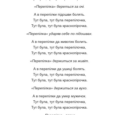
«Перепілка» береться за очі.
А в перепілки підошви болять.
Тут була, тут була перепілочка,
Тут була, тут була краснопірочка.
«Перепілка» ударяв себе по підошвах.
А в перепілки да животик болить.
Тут була, тут була перепілочка,
Тут була, тут була краснопірочка.
«Перепілка» держиться за живіт.
А в перепілки да ушиці болять.
Тут була, тут була перепілочка,
Тут була, тут була краснопірочка.
«Перепілка» держиться за вухо.
А в перепілки да умер мужичок.
Тут була, тут була перепілочка,
Тут була, тут була краснопірочка.