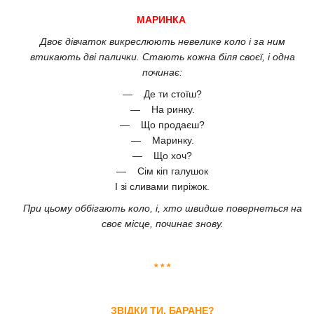
МАРИНКА
Двоє дівчаток викреслюють невелике коло і за ним
втикають дві палички. Стають кожна біля своєї, і одна
починає:
— Де ти стоїш?
— На ринку.
— Що продаєш?
— Маринку.
— Що хоч?
— Сім кіп галушок
І зі сливами пиріжок.
При цьому оббігають коло, і, хто швидше повернеться на
своє місце, починає знову.
* * *
ЗВІДКИ ТИ, БАРАНЕ?