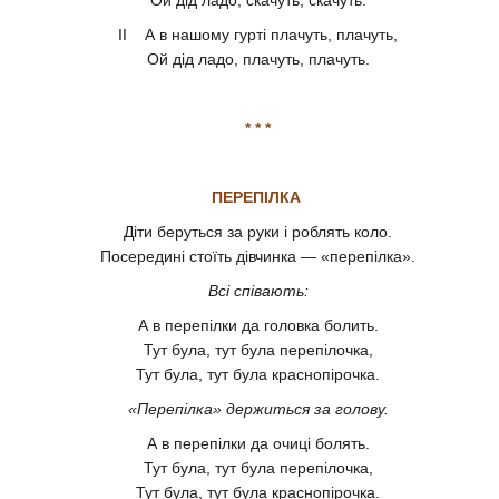
II А в нашому гурті плачуть, плачуть,
Ой дід ладо, плачуть, плачуть.
* * *
ПЕРЕПІЛКА
Діти беруться за руки і роблять коло.
Посередині стоїть дівчинка — «перепілка».
Всі співають:
А в перепілки да головка болить.
Тут була, тут була перепілочка,
Тут була, тут була краснопірочка.
«Перепілка» держиться за голову.
А в перепілки да очиці болять.
Тут була, тут була перепілочка,
Тут була, тут була краснопірочка.