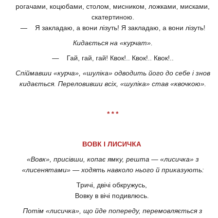
рогачами, коцюбами, столом, мисником, ложками, мисками,
скатертиною.
— Я закладаю, а вони лізуть! Я закладаю, а вони лізуть!
Кидається на «курчат».
— Гай, гай, гай! Квок!.. Квок!.. Квок!..
Спіймавши «курча», «шуліка» одводить його до себе і знов
кидається. Переловивши всіх, «шуліка» став «квочкою».
* * *
ВОВК І ЛИСИЧКА
«Вовк», присівши, копає ямку, решта — «лисичка» з
«лисенятами» — ходять навколо нього й приказують:
Тричі, двічі обкружусь,
Вовку в вічі подивлюсь.
Потім «лисичка», що йде попереду, перемовляється з