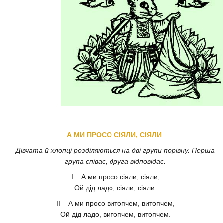
А МИ ПРОСО СІЯЛИ, СІЯЛИ
Дівчата й хлопці розділяються на дві групи порівну. Перша
група співає, друга відповідає.
І А ми просо сіяли, сіяли,
Ой дід ладо, сіяли, сіяли.
II А ми просо витопчем, витопчем,
Ой дід ладо, витопчем, витопчем.