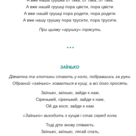
А вже нашій грушці пора цвісти, пора цвісти.
А вже нашій грушці пора родити, пора родити.
А вже нашу грушку пора трусити, пора трусити.
При цьому «грушку» трясуть.
* * *
ЗАЇНЬКО
Дівчатка та хлопчики стають у коло, побравшись за руки.
Обраний «заїнько» ховається в кущі, а всі його просять:
Заїнько, заїнько, зайди к нам,
Сіренький, сіренький, зайди к нам,
Ой да кося, зайди к нам.
«Заїнько» виходить з кущів і стає серед кола.
Тоді діти знову співають:
Заїнько, заїнько, лягай спать,