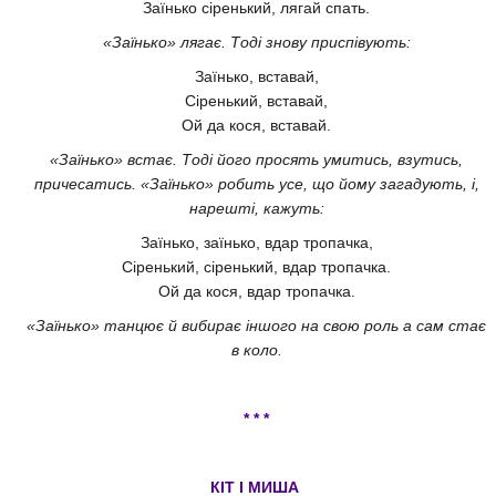
Заїнько сіренький, лягай спать.
«Заїнько» лягає. Тоді знову приспівують:
Заїнько, вставай,
Сіренький, вставай,
Ой да кося, вставай.
«Заїнько» встає. Тоді його просять умитись, взутись,
причесатись. «Заїнько» робить усе, що йому загадують, і,
нарешті, кажуть:
Заїнько, заїнько, вдар тропачка,
Сіренький, сіренький, вдар тропачка.
Ой да кося, вдар тропачка.
«Заїнько» танцює й вибирає іншого на свою роль а сам стає
в коло.
* * *
КІТ І МИША