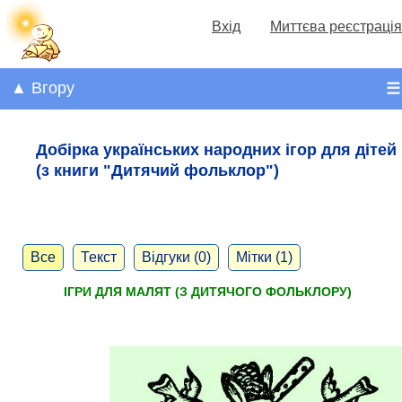
Вхід
Миттєва реєстрація
▲ Вгору
☰
Добірка українських народних ігор для дітей
(з книги "Дитячий фольклор")
Все
Текст
Відгуки (0)
Мітки (1)
ІГРИ ДЛЯ МАЛЯТ (З ДИТЯЧОГО ФОЛЬКЛОРУ)