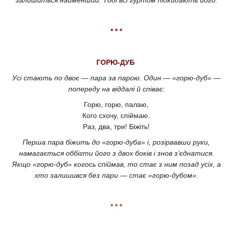
* * *
ГОРЮ-ДУБ
Усі стають по двоє — пара за парою. Один — «горю-дуб» —
попереду на віддалі й співає:
Горю, горю, палаю,
Кого схочу, спіймаю.
Раз, два, три! Біжіть!
Перша пара біжить до «горю-дуба» і, розірвавши руки,
намагається оббігти його з двох боків і знов з’єднатися.
Якщо «горю-дуб» когось спіймав, то стає з ним позад усіх, а
хто залишився без пари — стає «горю-дубом».
* * *