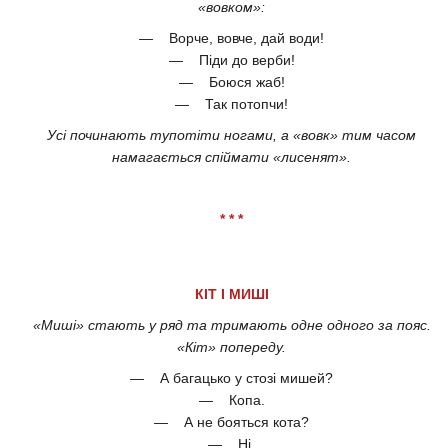
«вовком»:
— Ворче, вовче, дай води!
— Піди до верби!
— Боюся жаб!
— Так потопчи!
Усі починають тупотіти ногами, а «вовк» тим часом
намагається спіймати «лисенят».
* * *
КІТ І МИШІ
«Миші» стають у ряд та тримають одне одного за пояс.
«Кіт» попереду.
— А багацько у стозі мишей?
— Копа.
— А не бояться кота?
— Ні.