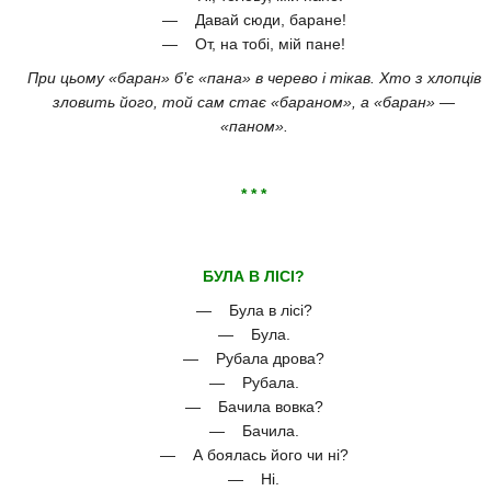
— Давай сюди, баране!
— От, на тобі, мій пане!
При цьому «баран» б’є «пана» в черево і тікав. Хто з хлопців
зловить його, той сам стає «бараном», а «баран» —
«паном».
* * *
БУЛА В ЛІСІ?
— Була в лісі?
— Була.
— Рубала дрова?
— Рубала.
— Бачила вовка?
— Бачила.
— А боялась його чи ні?
— Ні.