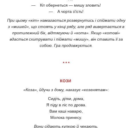
— Кіт обернеться — мишу зловить!
— А чорта з’їсть!
При цьому «кіт» намагається розвернутись і спіймати одну
з «мишей», що стоять у кінці ряду, але ряд вивертається в
протилежний бік, відтягуючи й «кота». Якщо «котові»
вдасться схитрувати і піймати «мишу», він ставить її за
собою. Гра продовжується.
* * *
КОЗИ
«Коза», йдучи з дому, наказує «козенятам»:
Сидіть, дітки, дома,
Я піду в ліс по дрова.
Вам каші наварю,
Молока принесу.
Вони сідають купкою й чекають.