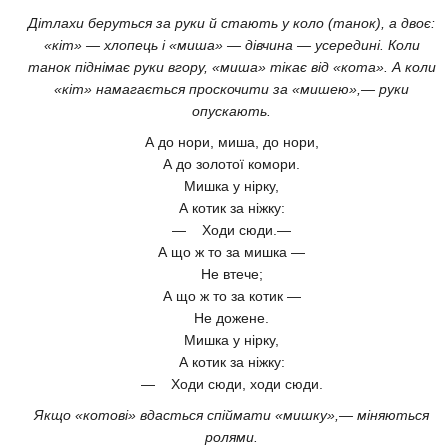
Дітлахи беруться за руки й стають у коло (танок), а двоє:
«кіт» — хлопець і «миша» — дівчина — усередині. Коли
танок піднімає руки вгору, «миша» тікає від «кота». А коли
«кіт» намагається проскочити за «мишею»,— руки
опускають.
А до нори, миша, до нори,
А до золотої комори.
Мишка у нірку,
А котик за ніжку:
— Ходи сюди.—
А що ж то за мишка —
Не втече;
А що ж то за котик —
Не дожене.
Мишка у нірку,
А котик за ніжку:
— Ходи сюди, ходи сюди.
Якщо «котові» вдасться спіймати «мишку»,— міняються
ролями.