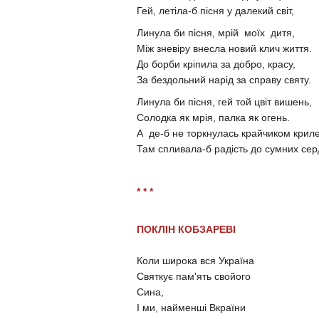
Гей, летіла-б пісня у далекий світ,
Линула би пісня, мрій моїх дитя,
Між зневіру внесла новий клич життя.
До борби кріпила за добро, красу,
За бездольний нарід за справу святу.
Линула би пісня, гей той цвіт вишень,
Солодка як мрія, палка як огень.
А де-б не торкнулась крайчиком криле
Там спливала-б радість до сумних сер
* * *
ПОКЛІН КОБЗАРЕВІ
Коли широка вся Україна
Святкує пам'ять свойого
Сина,
І ми, найменші Вкраїни