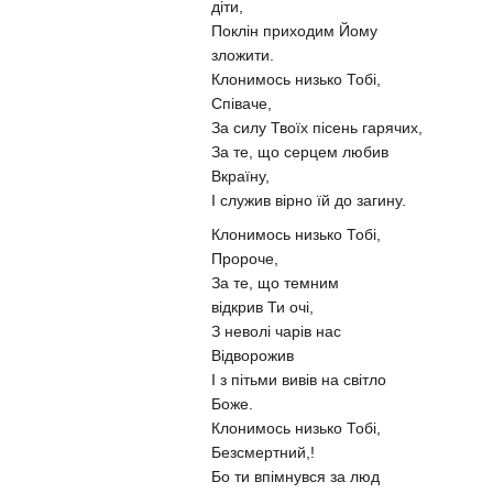
діти,
Поклін приходим Йому
зложити.
Клонимось низько Тобі,
Співаче,
За силу Твоїх пісень гарячих,
За те, що серцем любив
Вкраїну,
І служив вірно їй до загину.
Клонимось низько Тобі,
Пророче,
За те, що темним
відкрив Ти очі,
З неволі чарів нас
Відворожив
І з пітьми вивів на світло
Боже.
Клонимось низько Тобі,
Безсмертний,!
Бо ти впімнувся за люд