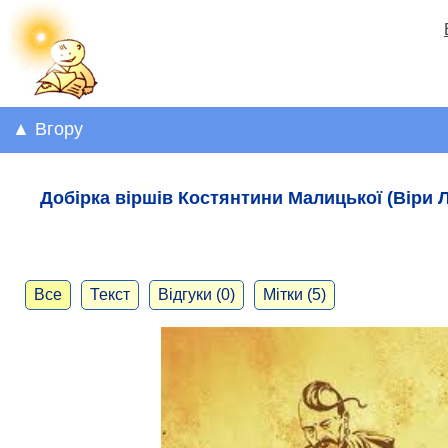
▲ Вгору
Добірка віршів Костянтини Малицької (Віри 
Все
Текст
Відгуки (0)
Мітки (5)