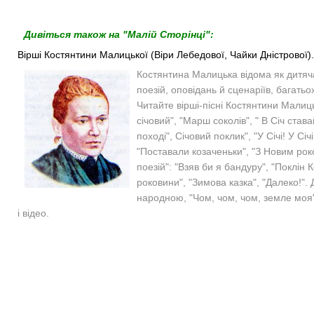
Дивіться також на "Малій Сторінці":
Вірші Костянтини Малицької (Віри Лебедової, Чайки Дністрової).
Костянтина Малицька відома як дитяч
поезій, оповідань й сценаріїв, багатьох
Читайте
вірші-пісні Костянтини Малиц
січовий", "Марш соколів", " В Січ става
поході", Січовий поклик", "У Січі! У Січ
"Поставали козаченьки", "З Новим роком
поезій":
"Взяв би я бандуру", "Поклін К
роковини", "Зимова казка", "Далеко!". 
народною, "Чом, чом, чом, земле моя". 
і відео.