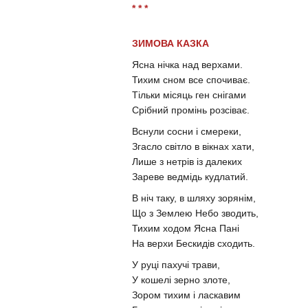
* * *
ЗИМОВА КАЗКА
Ясна нічка над верхами.
Тихим сном все спочиває.
Тільки місяць ген снігами
Срібний промінь розсіває.
Вснули сосни і смереки,
Згасло світло в вікнах хати,
Лише з нетрів із далеких
Зареве ведмідь кудлатий.
В ніч таку, в шляху зорянім,
Що з Землею Небо зводить,
Тихим ходом Ясна Пані
На верхи Бескидів сходить.
У руці пахучі трави,
У кошелі зерно злоте,
Зором тихим і ласкавим