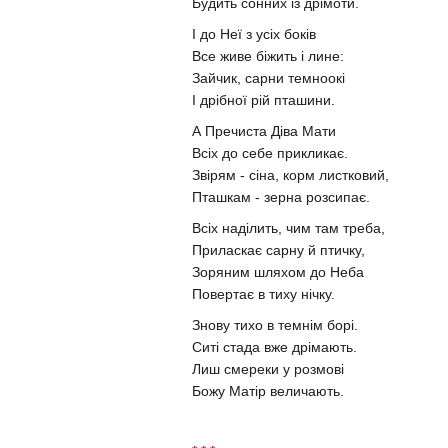
Будить сонних із дрімоти.
І до Неї з усіх боків
Все живе біжить і лине:
Зайчик, сарни темноокі
І дрібної рій пташини.
А Пречиста Діва Мати
Всіх до себе прикликає.
Звірям - сіна, корм листковий,
Пташкам - зерна розсипає.
Всіх наділить, чим там треба,
Приласкає сарну й птичку,
Зоряним шляхом до Неба
Повертає в тиху нічку.
Знову тихо в темнім борі.
Ситі стада вже дрімають.
Лиш смереки у розмові
Божу Матір величають.