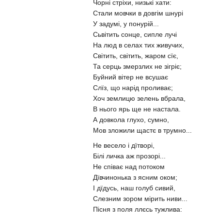
Чорні стріхи, низькі хати:
Стали мовчки в довгім шнурі
У задумі, у понурій...
Сьвітить сонце, сипле лучі
На люд в селах тих живучих,
Світить, світить, жаром сїє,
Та серць змерзлих не зігріє;
Буйний вітер не всушає
Слїз, що нарід проливає;
Хоч землицю зелень вбрала,
В нього ярь ще не настала.
А довкола глухо, сумно,
Мов зложили щастє в трумно...
Не весело і дїтворі,
Білі личка аж прозорі...
Не співає над потоком
Дївчинонька з ясним оком;
І дїдусь, наш голуб сивий,
Слезним зором мірить ниви...
Пісня з поля ллєсь тужлива: