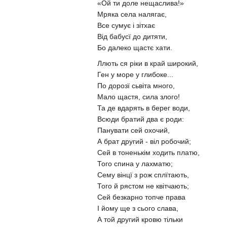
«Ой ти доле нещаслива!»
Мряка села налягає,
Все сумує і зітхає
Від бабусї до дитяти,
Бо далеко щастє хати.
Ллють ся ріки в край широкий,
Ген у море у глибоке...
По дорозї сьвіта много,
Мало щастя, сила злого!
Та де вдарять в берег води,
Всюди братий два є роди:
Панувати сей охочий,
А брат другий - віл робочий;
Сей в тоненькім ходить платю,
Того спина у лахматю;
Сему вінцї з рож сплїтають,
Того й рястом не квітчають;
Сей безкарно топче права
І йому ще з сього слава,
А той другий кровю тільки