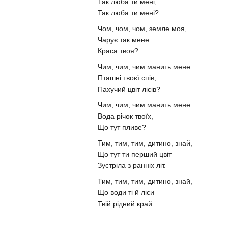
Так люба ти мені,
Так люба ти мені?
Чом, чом, чом, земле моя,
Чарує так мене
Краса твоя?
Чим, чим, чим манить мене
Пташні твоєї спів,
Пахучий цвіт лісів?
Чим, чим, чим манить мене
Вода річок твоїх,
Що тут пливе?
Тим, тим, тим, дитино, знай,
Що тут ти перший цвіт
Зустріла з ранніх літ.
Тим, тим, тим, дитино, знай,
Що води ті й ліси —
Твій рідний край.