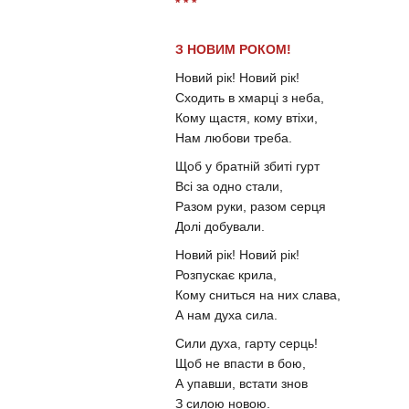
* * *
З НОВИМ РОКОМ!
Новий рік! Новий рік!
Сходить в хмарці з неба,
Кому щастя, кому втіхи,
Нам любови треба.
Щоб у братній збиті гурт
Всі за одно стали,
Разом руки, разом серця
Долі добували.
Новий рік! Новий рік!
Розпускає крила,
Кому сниться на них слава,
А нам духа сила.
Сили духа, гарту серць!
Щоб не впасти в бою,
А упавши, встати знов
З силою новою.