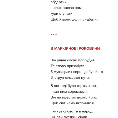
обдертий,
І шлях вказав нам,
куди ступати
Щоб Україні долі придбати.
* * *
В МАРКІЯНОВІ РОКОВИНИ
Він рідне слово пробудив.
Те слово призабуте.
З мужицьких серць добув його.
Зі струн сільської нути.
В погорді було скрізь воно,
І пан ним соромився.
Він на престол возніс його.
Щоб світ йому вклонився.
І кинув слово те в народ,
На лан пустий і сірий,