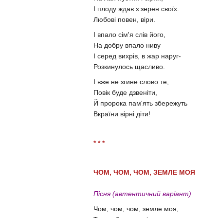
І плоду ждав з зерен своїх.
Любові повен, віри.
І впало сім'я слів його,
На добру впало ниву
І серед вихрів, в жар наруг-
Розкинулось щасливо.
І вже не згине слово те,
Повік буде дзвеніти,
Й пророка пам'ять збережуть
Вкраїни вірні діти!
* * *
ЧОМ, ЧОМ, ЧОМ, ЗЕМЛЕ МОЯ
Пісня (автентичний варіант)
Чом, чом, чом, земле моя,