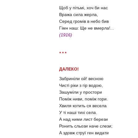
Щоб у пітьмі, хоч би нас
Вража сила жерла,
Серед громів в небо бив
Гімн наш: Ще не вмерла!...
(1916)
* * *
ДАЛЕКО!
Забриніли ой! весною
Чисті ріки з гір водою,
Зашуміли у простори
Поміж ниви, поміж гори.
Хвиля котить ся весела
У ті наші тихі села.
А над ними лист берези
Ронить сльози наче слези;
А здовж струї ген видати