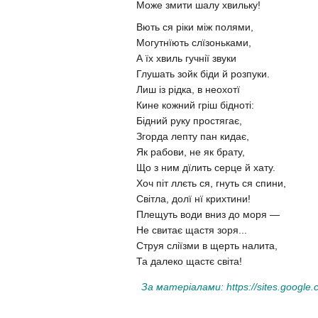
Може змити шалу хвильку!
Вють ся ріки між полями,
Могутнїють слїзоньками,
А їх хвиль гучнії звуки
Глушать зойк біди й розпуки.
Лиш із рідка, в неохотї
Кине кожний гріш бідноті:
Бідний руку простягає,
Згорда лепту пан кидає,
Як рабови, не як брату,
Що з ним дїлить серце й хату.
Хоч піт ллєть ся, гнуть ся спини,
Світла, долї нї крихтини!
Плещуть води вниз до моря —
Не свитає щастя зоря...
Струя сліїзми в щерть налита,
Та далеко щастє світа!
За матеріалами: h
ttps://sites.google