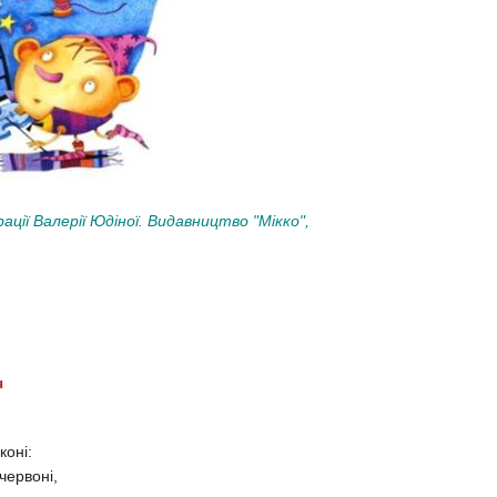
ції Валерії Юдіної. Видавництво "Мікко",
ч
коні:
 червоні,