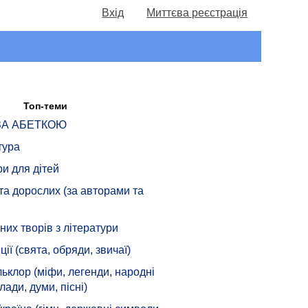
Вхід
Миттєва реєстрація
Топ-теми
 ЗА АБЕТКОЮ
тура
ри для дітей
 та дорослих (за авторами та
их творів з літератури
ції (свята, обряди, звичаї)
ьклор (міфи, легенди, народні
лади, думи, пісні)