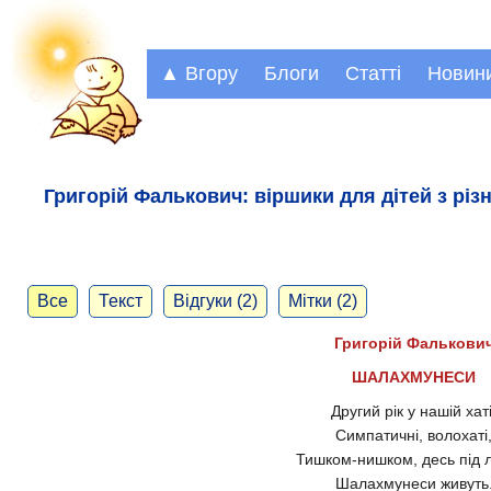
▲ Вгору
Блоги
Статті
Новин
Григорій Фалькович: віршики для дітей з різн
Все
Текст
Відгуки (2)
Мітки (2)
Григорій Фалькови
ШАЛАХМУНЕСИ
Другий рік у нашій хаті
Симпатичні, волохаті
Тишком-нишком, десь під 
Шалахмунеси живуть