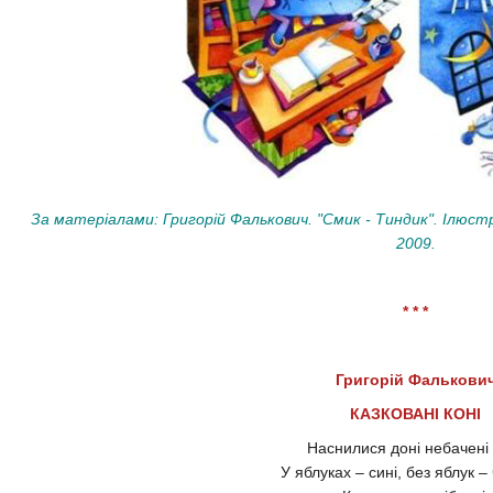
За матеріалами: Григорій Фалькович. "Смик - Тиндик". Ілюстра
2009.
* * *
Григорій Фалькови
КАЗКОВАНІ КОНІ
Наснилися доні небачені 
У яблуках – сині, без яблук –