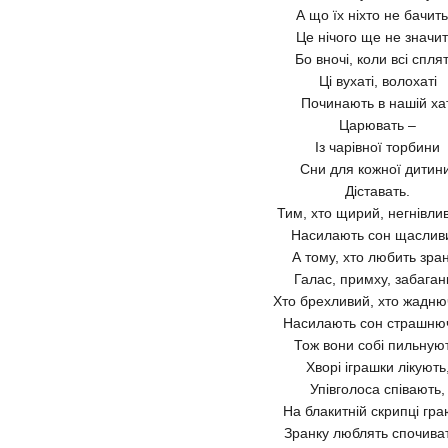
А що їх ніхто не бачить
Це нічого ще не значит
Бо вночі, коли всі сплят
Ці вухаті, волохаті
Починають в нашій хат
Царювать –
Із чарівної торбини
Сни для кожної дитин
Діставать.
Тим, хто щирий, негнівли
Насилають сон щаслив
А тому, хто любить зра
Галас, примху, забаган
Хто брехливий, хто жадню
Насилають сон страшню
Тож вони собі пильнуют
Хворі іграшки лікують
Упівголоса співають,
На блакитній скрипці гра
Зранку люблять спочива