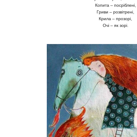
Копита – посріблені,
Гриви – розвітрені,
Крила – прозорі,
Очі – як зорі.