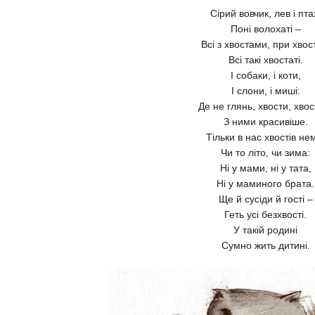
Сірий вовчик, лев і пта
Поні волохаті –
Всі з хвостами, при хвос
Всі такі хвостаті.
І собаки, і коти,
І слони, і миші:
Де не глянь, хвости, хвос
З ними красивіше.
Тільки в нас хвостів не
Чи то літо, чи зима:
Ні у мами, ні у тата,
Ні у маминого брата.
Ще й сусіди й гості –
Геть усі безхвості.
У такій родині
Сумно жить дитині.