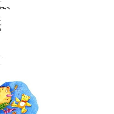
:
іжком,
і,
і
.
і –
.