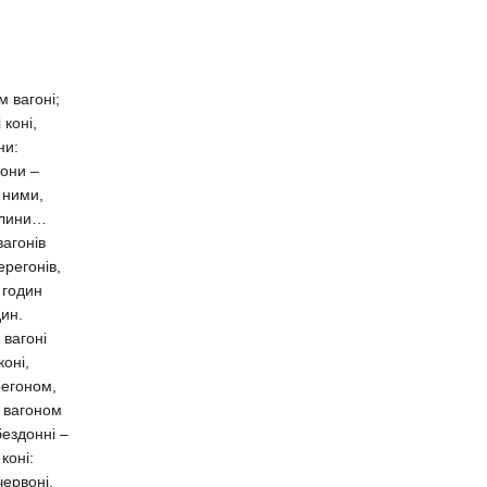
м вагоні;
 коні,
ни:
они –
 ними,
алини…
вагонів
ерегонів,
а годин
дин.
 вагоні
коні,
регоном,
 вагоном
бездонні –
коні:
червоні,