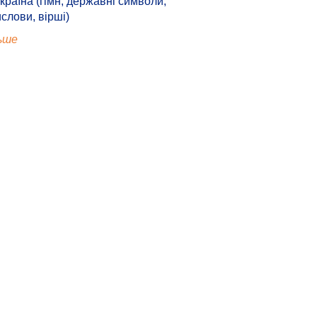
країна (гімн, державні символи,
ислови, вірші)
ьше