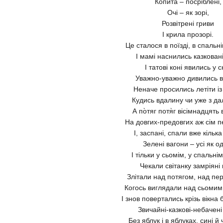
Копита – посріблені,
Очі – як зорі,
Розвітрені гриви
І крила прозорі.
Це сталося в поїзді, в спальні
І мамі наснились казковані
І татові коні явились у с
Уважно-уважно дивились в
Неначе просились летіти із
Кудись вдалину чи уже з д
А по̀тяг потя̀г вісімнадцять 
На довгих-предовгих аж сім п
І, заспані, спали вже кільк
Зелені вагони – усі як о
І тільки у сьомім, у спальнім
Чекали світанку замріяні 
Злітали над потягом, над пе
Когось виглядали над сьомим
І знов повертались крізь вікна 
Звичайні-казкові-небачені 
Без яблук і в яблуках, сині й 