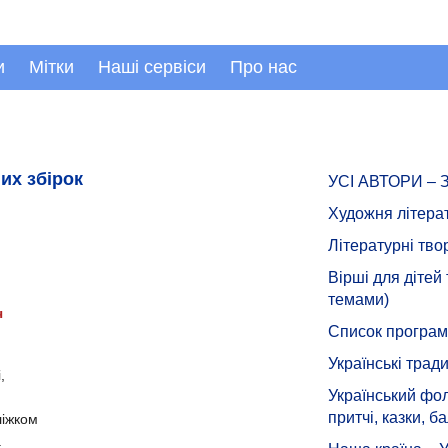
и
Мітки
Наші сервіси
Про нас
их збірок
УСІ АВТОРИ –
Художня літера
Літературні тво
Вірші для дітей
темами)
ч
Список програмн
Українські тради
,
Український фол
,
притчі, казки, ба
ліжком
.