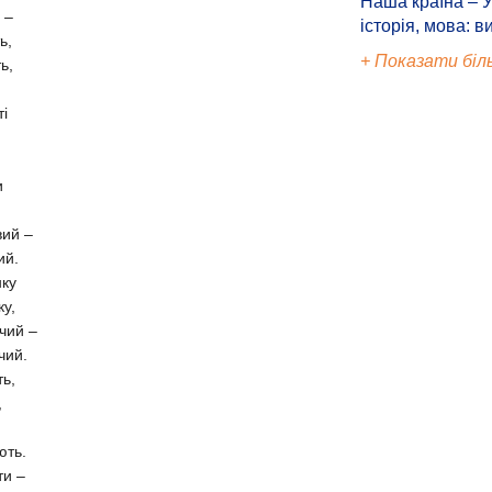
Наша країна – У
 –
історія, мова: в
ь,
+ Показати біл
ь,
і
и
вий –
ий.
нку
ку,
чий –
чий.
ь,
,
ють.
ти –