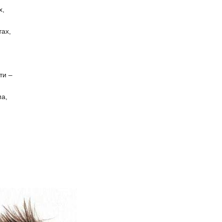
х,
тах,
ти –
ма,