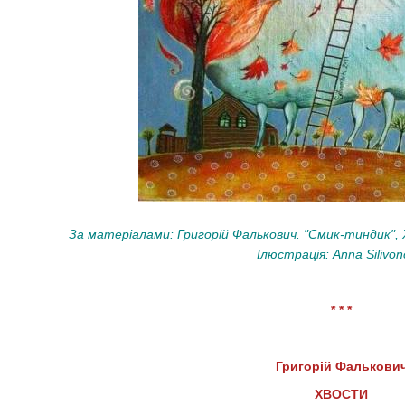
За матеріалами: Григорій Фалькович. "Смик-тиндик", Х
Ілюстрація: Anna Silivon
* * *
Григорій Фалькови
ХВОСТИ