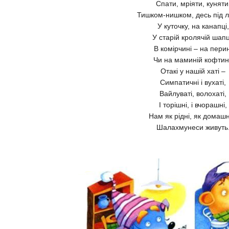
Спати, мріяти, куняти
Тишком-нишком, десь під л
У куточку, на канапці,
У старій кролячій шапц
В комірчині – на перин
Чи на маминій кофтині
Отакі у нашій хаті –
Симпатичні і вухаті,
Вайлуваті, волохаті,
І торішні, і вчорашні,
Нам як рідні, як домашн
Шалахмунеси живуть