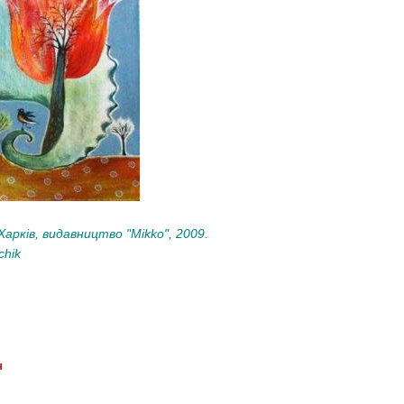
арків, видавництво "Міkkо", 2009.
chik
ч