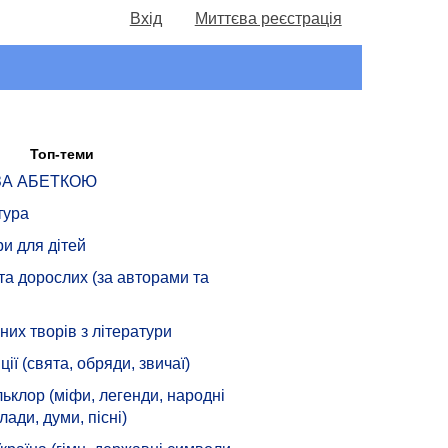
Вхід
Миттєва реєстрація
Топ-теми
 ЗА АБЕТКОЮ
тура
ри для дітей
 та дорослих (за авторами та
их творів з літератури
ції (свята, обряди, звичаї)
ьклор (міфи, легенди, народні
лади, думи, пісні)