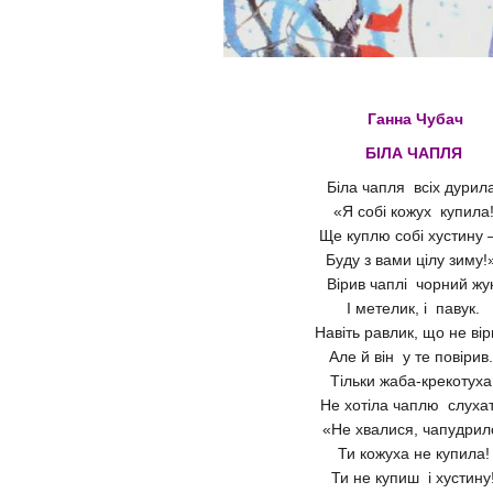
Ганна Чубач
БІЛА ЧАПЛЯ
Біла чапля всіх дурил
«Я собі кожух купила
Ще куплю собі хустин
Буду з вами цілу зиму
Вірив чаплі чорний жу
І метелик, і павук.
Навіть равлик, що не ві
Але й він у те повіри
Тільки жаба-крекотух
Не хотіла чаплю слуха
«Не хвалися, чапудрил
Ти кожуха не купила
Ти не купиш і хустину