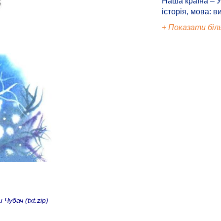
Наша країна – У
історія, мова: в
+ Показати біл
убач (txt.zip)