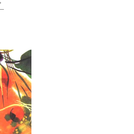
!»
а —
.