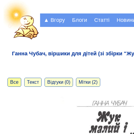
▲ Вгору
Блоги
Статті
Новин
Ганна Чубач, віршики для дітей (зі збірки "Ж
Все
Текст
Відгуки (0)
Мітки (2)