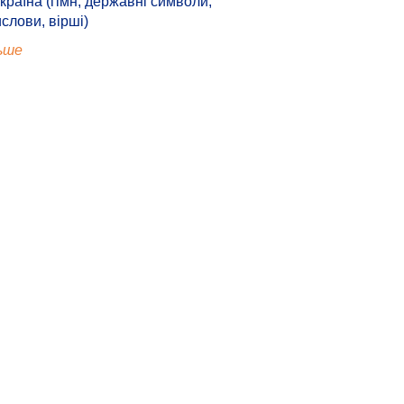
країна (гімн, державні символи,
ислови, вірші)
ьше