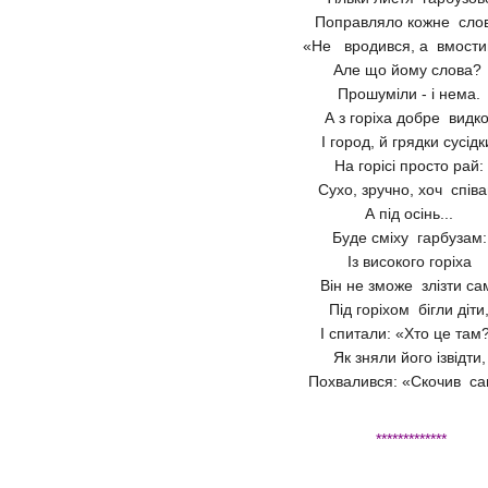
Поправляло кожне сло
«Не вродився, а вмости
Але що йому слова
Прошуміли - і нема.
А з горіха добре вид
І город, й грядки сусідк
На горісі просто рай:
Сухо, зручно, хоч спів
А під осінь...
Буде сміху гарбузам
Із високого горіха
Він не зможе злізти са
Під горіхом бігли діти
І спитали: «Хто це там
Як зняли його ізвідти
Похвалився: «Скочив с
*************