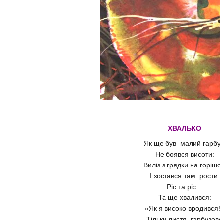
ХВАЛЬКО
Як ще був малий гарбу
Не боявся висоти:
Виліз з грядки на горіш
І зостався там рости
Ріс та ріс...
Та ще хвалився:
«Як я високо вродився
Тільки листя гарбузо