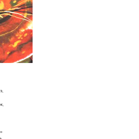
з,
ок,
.
!»
ве