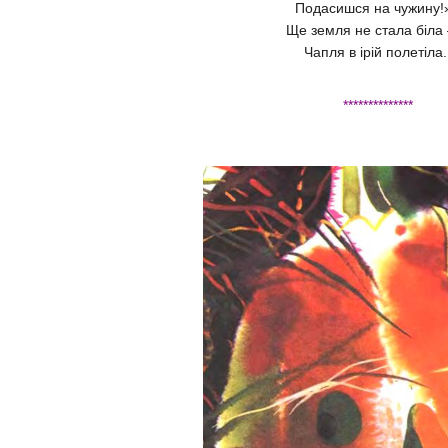
Подасишся на чужину
Ще земля не стала біл
Чапля в ірій полетіла
**************