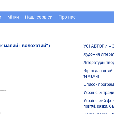
и
Мітки
Наші сервіси
Про нас
ук малий і волохатий")
УСІ АВТОРИ –
Художня літера
Літературні тво
Вірші для дітей
темами)
Список програмн
Українські тради
Український фол
притчі, казки, ба