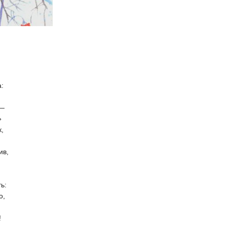
а:
!
у —
!»
к,
рив,
в.
а
ть:
о,
!
!