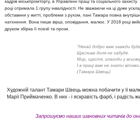
кадрів міськпромторгу, в Управлінні праці та соціального захисту.
році отримала 1 групу інвалідності. Не зважаючи на ці дуже ускл
обставини у житті, проблеми з рухом, пані Тамара повна внутрішні
натхнення. Вона пише вірші, оповідання, малює. У 2018 році ви
друком збiрка її поезії та прози.
"Нехай добро вам завжди буде
Щаслива доля не забуде.
Мир, щастя, злагоди у всьому
І в праці вам не знати втом
(Тамара Швець)
Художній талант Тамари Швець можна побачити у її мал
Марії Приймаченко. В них - і яскравість фарб, і радість жи
Запрошуємо наших шановних читачів до онл