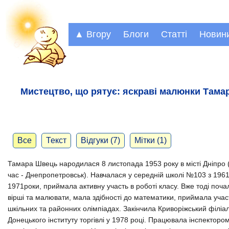
▲ Вгору
Блоги
Статті
Новин
Мистецтво, що рятує: яскраві малюнки Там
Все
Текст
Відгуки (7)
Мітки (1)
Тамара Швець народилася 8 листопада 1953 року в місті Дніпро 
час - Днепропетровськ). Навчалася у середній школі №103 з 196
1971роки, приймала активну участь в роботі класу. Вже тоді поча
вірші та малювати, мала здібності до математики, приймала учас
шкільних та районних олімпіадах. Закінчила Криворіжський філіа
Донецького інституту торгівлі у 1978 році. Працювала інспектором