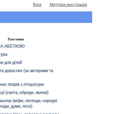
Вхід
Миттєва реєстрація
Топ-теми
 ЗА АБЕТКОЮ
тура
ри для дітей
 та дорослих (за авторами та
их творів з літератури
ції (свята, обряди, звичаї)
ьклор (міфи, легенди, народні
лади, думи, пісні)