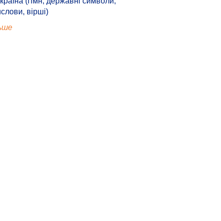
країна (гімн, державні символи,
ислови, вірші)
ьше