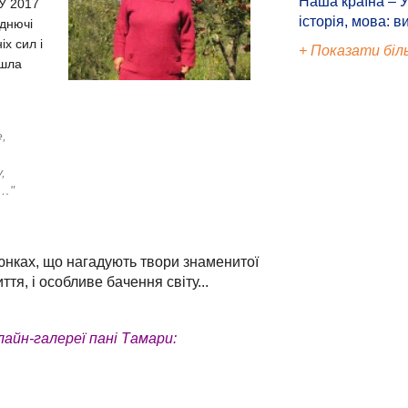
Наша країна – У
 У 2017
історія, мова: в
аднючі
х сил і
+ Показати біл
йшла
,
,
и…"
юнках, що нагадують твори знаменитої
ття, і особливе бачення світу...
айн-галереї пані Тамари: