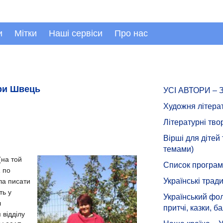
и
Мітки
Наші сервіси
Про нас
ари Швець
УСІ АВТОРИ –
Художня літера
Літературні тво
Вірші для дітей
темами)
(на той
Список програмн
1 по
Українські тради
ла писати
ть у
Український фол
л
притчі, казки, ба
 відділу