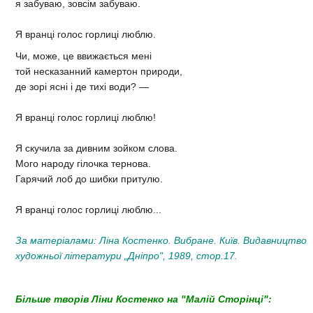
я забуваю, зовсім забуваю.
Я вранці голос горлиці люблю.
Чи, може, це ввижається мені
той несказанний камертон природи,
де зорі ясні і де тихі води? —
Я вранці голос горлиці люблю!
Я скучила за дивним зойком слова.
Мого народу гілочка тернова.
Гарячий лоб до шибки притулю.
Я вранці голос горлиці люблю...
За матеріалами: Ліна Костенко. Вибране. Київ. Видавництво
художньої літератури „Дніпро", 1989, стор.17.
Більше творів Ліни Костенко на "Малій Сторінці":