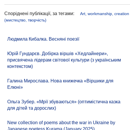
Споріднені публікації, за тегами:
Art, workmanship, creation
(мистецтво, творчість)
Людмила Кибалка. Весняні поезії
Юрій Гундарєв. Добірка віршів «Хедлайнери»,
присвячена лідерам світової культури (з українським
контекстом)
Галина Мирослава. Нова книжечка «Віршики для
Елюні»
Ольга Зубер. «Мрії збуваються» (оптимістична казка
для дітей та дорослих)
New collection of poems about the war in Ukraine by
Japanese poetess Kurama (January 2025)