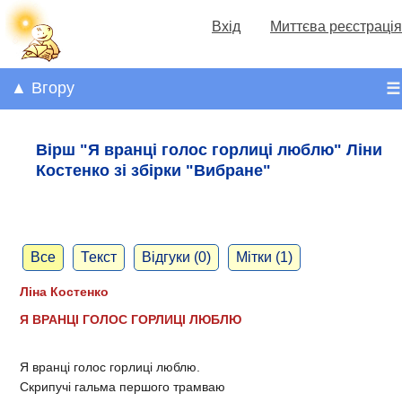
Вхід
Миттєва реєстрація
▲ Вгору
☰
Вірш "Я вранці голос горлиці люблю" Ліни
Костенко зі збірки "Вибране"
Все
Текст
Відгуки (0)
Мітки (1)
Ліна Костенко
Я ВРАНЦІ ГОЛОС ГОРЛИЦІ ЛЮБЛЮ
Я вранці голос горлиці люблю.
Скрипучі гальма першого трамваю