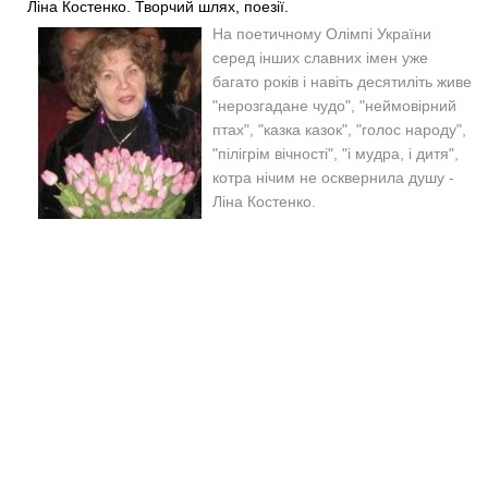
Ліна Костенко. Творчий шлях, поезії.
На поетичному Олімпі України
серед інших славних імен уже
багато років і навіть десятиліть живе
"нерозгадане чудо", "неймовірний
птах", "казка казок", "голос народу",
"пілігрім вічності", "і мудра, і дитя",
котра нічим не осквернила душу -
Ліна Костенко.