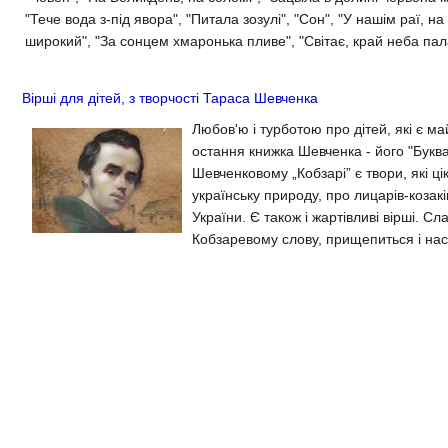
"Тече вода з-під явора", "Питала зозулі", "Сон", "У нашім раї, на
широкий", "Зa сонцем хмаронька пливе", "Світає, край неба пала
Вірші для дітей, з творчості Тараса Шевченка
Любов'ю і турботою про дітей, які є м
остання книжка Шевченка - його "Буква
Шевченковому „Кобзарі” є твори, які ці
українську природу, про лицарів-козак
України. Є також і жартівливі вірші. С
Кобзаревому слову, прищепиться і на