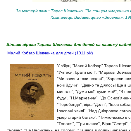
За матеріалами: Тарас Шевченко, "За сонцем хмаронька 
Компанець. Видавництво «Веселка», 1990
Більше віршів Тараса Шевченка для дітей на нашому сайті
Малий Кобзар Шевченка для дітей (1911 рік)
У збірці "Малий Кобзар" Тараса Шевчен
"Учітеся, брати мої!", "Маркові Вовчко
"Ми восени таки похожі", "Заросли шл
ночі йдучи", "Давно те діялось! Ще в 
минало", "Думи мої, думи мої!", "В нев
буду", "Н.Маркевичу", "До Основ’яненка
"Перебендя", вірш "Доля", "Ішов кобзар
і заспані хвилі", "Над Дніпровою сагою"
умер старий батько", "Тяжко-важко в св
"Тополя", "Три шляхи", Вірш "Сестрі", 
"Човен", "На Великдень, на соломі", "Зацвіла в долині червона ка