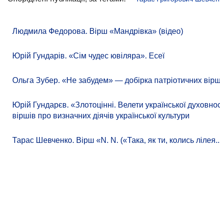
Людмила Федорова. Вірш «Мандрівка» (відео)
Юрій Гундарів. «Сім чудес ювіляра». Есеї
Ольга Зубер. «Не забудем» — добірка патріотичних вірш
Юрій Гундарєв. «Злотоцінні. Велети української духовно
віршів про визначних діячів української культури
Тарас Шевченко. Вірш «N. N. («Така, як ти, колись лілея..