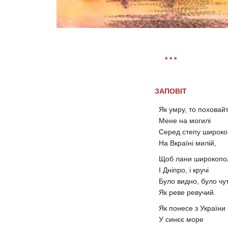
* * *
ЗАПОВІТ
Як умру, то поховай
Мене на могилі
Серед степу широко
На Вкраїні милій,
Щоб лани широкопол
І Дніпро, і кручі
Було видно, було чу
Як реве ревучий.
Як понесе з України
У синєє море