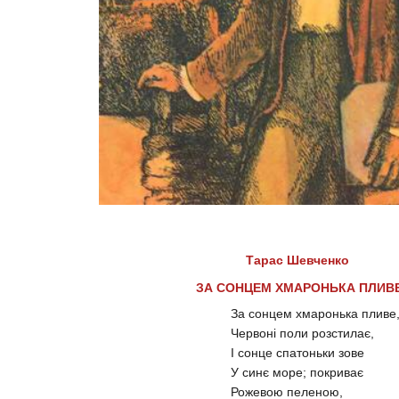
Тарас Шевченко
ЗА СОНЦЕМ ХМАРОНЬКА ПЛИВ
Зa сонцем хмаронька пливе
Червоні поли розстилає,
І сонце спатоньки зове
У синє море; покриває
Рожевою пеленою,