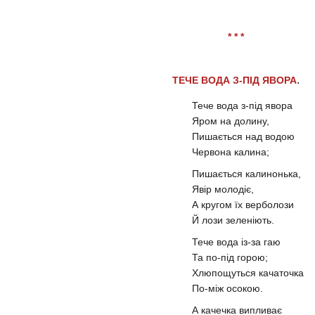
* * *
.
ТЕЧЕ ВОДА З-ПІД ЯВОРА
Тече вода з-під явора
Яром на долину,
Пишається над водою
Червона калина;
Пишається калинонька,
Явір молодіє,
А кругом їх верболози
Й лози зеленіють.
Тече вода із-за гаю
Та по-під горою;
Хлюпощуться качаточка
По-між осокою.
А качечка випливає