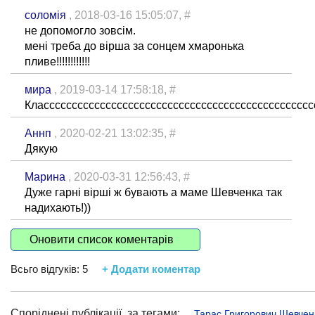
соломія
, 2018-03-16 15:05:07,
#
не допомогло зовсім.
мені треба до вірша за сонцем хмаронька
пливе!!!!!!!!!!!!
мира
, 2019-03-14 17:58:18,
#
Класссссссссссссссссссссссссссссссссссссссссссссссс
Аннп
, 2020-02-21 13:02:35,
#
Дякую
Марина
, 2020-03-31 12:56:43,
#
Дуже гарні вірші ж бувають а маме Шевченка так
надихають!))
Оновити список коментарів
Всьго відгуків:
5
+ Додати коментар
Споріднені публікації, за тегами:
Тарас Григорович Шевчен