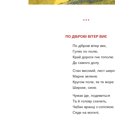
* * *
ПО ДІБРОВІ ВІТЕР ВИЄ
По діброві вітер виє,
Гуляє по полю,
Край дороги гне тополю
До самого долу.
Стан високий, лист широ
Марне зеленіє.
Кругом поле, як те море
Широке, синіє.
Чумак іде, подивиться
Та й голову схилить,
Чабан вранці з сопілкою
Сяде на могилі,