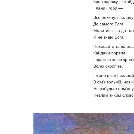
Кров ворожу... отойд
І лани і гори —
Все покину, і полину
До самого Бога
Молитися... а до тог
Я не знаю Бога.
Поховайте та встава
Кайдани порвіте
І вражою злою кров’
Волю окропіте.
І мене в сім’ї великій
В сім’ї вольній, новій
Не забудьте пом’яну
Незлим тихим слово