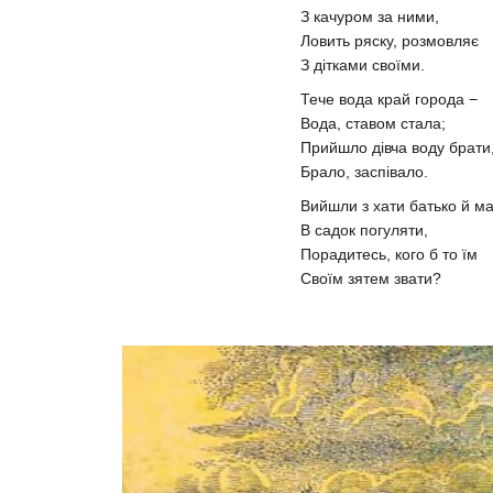
З качуром за ними,
Ловить ряску, розмовляє
З дітками своїми.
Тече вода край города −
Вода, ставом стала;
Прийшло дівча воду брати
Брало, заспівало.
Вийшли з хати батько й м
В садок погуляти,
Порадитесь, кого б то їм
Своїм зятем звати?