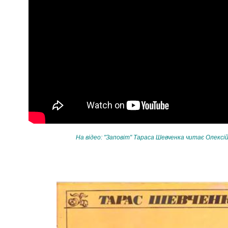
На відео: "Заповіт" Тараса Шевченка читає Олексі