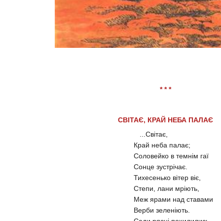
* * *
СВІТАЄ, КРАЙ НЕБА ПАЛАЄ
...Світає,
Край неба палає;
Соловейко в темнім гаї
Сонце зустрічає.
Тихесенько вітер віє,
Степи, лани мріють,
Меж ярами над ставами
Верби зеленіють.