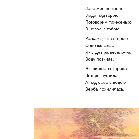
Зоре моя вечірняя.
Зійди над горою,
Поговорим тихесенько
В неволі з тобою.
Розкажи, як за горою
Сонечко сідає,
Як у Дніпра веселочка
Воду позичає.
Як широка сокорина
Віти розпустила...
А над самою водою
Верба похилилась.