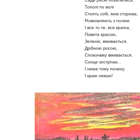
Сади рясні похилились,
Тополі по волі
Стоять собі, мов сторожа,
Розмовляють з полем.
І все то те, вся країна,
Повита красою,
Зеленіє, вмивається,
Дрібною росою,
Споконвіку вмивається,
Сонце зострічає...
І нема тому почину,
І краю немає!