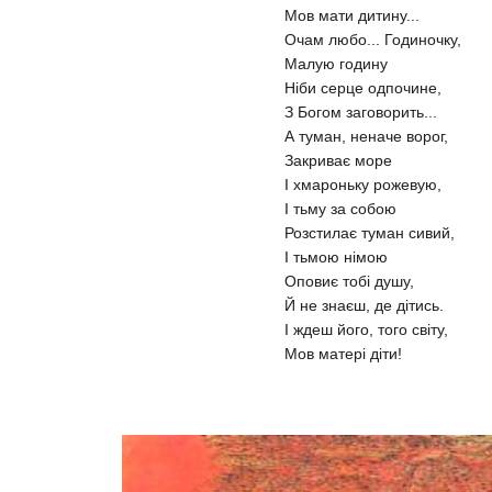
Мов мати дитину...
Очам любо... Годиночку,
Малую годину
Ніби серце одпочине,
З Богом заговорить...
А туман, неначе ворог,
Закриває море
І хмароньку рожевую,
І тьму за собою
Розстилає туман сивий,
І тьмою німою
Оповиє тобі душу,
Й не знаєш, де дітись.
І ждеш його, того світу,
Мов матері діти!