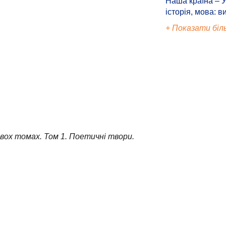
Наша країна – У
історія, мова: в
+ Показати біл
вох томах. Том 1. Поетичні твори.