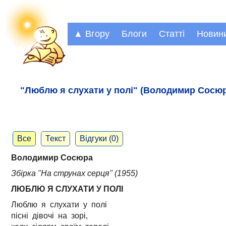
▲ Вгору
Блоги
Статті
Новин
"Люблю я слухати у полі" (Володимир Сосюра)
Все
Текст
Відгуки (0)
Володимир Сосюра
Збірка "На струнах серця" (1955)
ЛЮБЛЮ Я СЛУХАТИ У ПОЛІ
Люблю я слухати у полі
пісні дівочі на зорі,