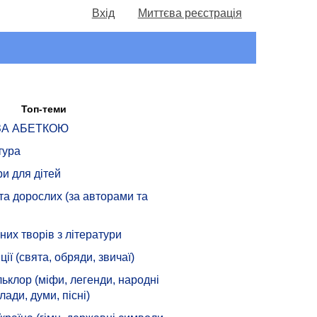
Вхід
Миттєва реєстрація
Топ-теми
 ЗА АБЕТКОЮ
тура
ри для дітей
 та дорослих (за авторами та
их творів з літератури
ції (свята, обряди, звичаї)
ьклор (міфи, легенди, народні
лади, думи, пісні)