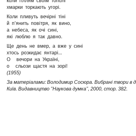
коли гіллям своїм тополі
хмарки торкають угорі.
Коли пливуть вечірні тіні
й п’янить повітря, як вино,
а небеса, як очі сині,
які люблю я так давно.
Ще день не вмер, а вже у сині
хтось розкидає янтарі...
О вечори на Україні,
о сльози щастя на зорі!
(1955)
За матеріалами: Володимир Сосюра. Вибрані твори в д
Київ. Видавництво "Наукова думка", 2000, стор. 382.