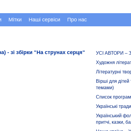
и
Мітки
Наші сервіси
Про нас
 - зі збірки "На струнах серця"
УСІ АВТОРИ –
Художня літера
Літературні тво
Вірші для дітей
темами)
Список програмн
Українські тради
Український фол
притчі, казки, ба