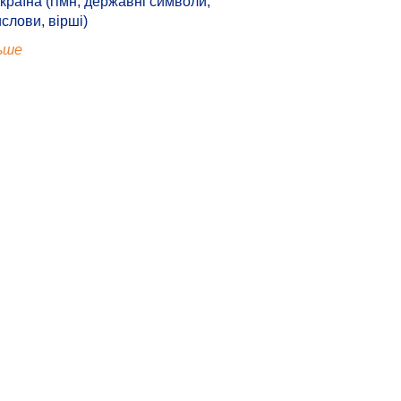
країна (гімн, державні символи,
ислови, вірші)
ьше