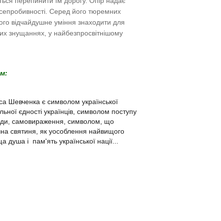
ється перепинити їм дорогу. Опір надає
всепробивності. Серед його тюремних
 його відчайдушне уміння знаходити для
их знущаннях, у найбезпросвітнішому
м:
аса Шевченка є символом української
альної єдності українців, символом поступу
авди, самовираження, символом, що
ічна святиня, як уособлення найвищого
а душа і пам'ять української нації...