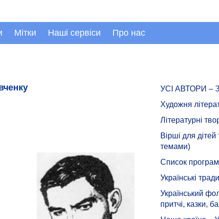
и
Мітки
Наші сервіси
Про нас
вченку
УСІ АВТОРИ –
Художня літера
Літературні тво
Вірші для дітей
темами)
Список програмн
Українські тради
Український фол
притчі, казки, ба