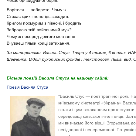
Чекає одчайдушної борні.
Борітеся — поборете. Чому ж
Стихає крик і непогідь заходить
Крилом похмурим з півночі, і бродить
Забродою твій войовничий муж?
Чому ж посеред довгого мовчання
Вчуваєш тільки криці затихання.
За матеріалами: Василь Стус. Твори у 4 томах, 6 книгах. НАН 
Шевченка. Відділ рукописних фондів і текстології. Львів, вид. 
Більше поезій Василя Стуса на нашому сайті:
Поезія Василя Стуса
"Василь Стус — поет трагічної долі. На
київському кінотеатрі «Україна» Васил
встати і цим вставанням протестувати 
середовищі київської інтелігенції. Зал в
ми вивчаємо його вірші. Згорьована д
невідпорної і непереможної. Потужніс