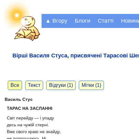
▲ Вгору
Блоги
Статті
Новин
Вірші Василя Стуса, присвячені Тарасові Ше
Все
Текст
Відгуки (1)
Мітки (1)
Василь Стус
ТАРАС НА ЗАСЛАННІ
Світ перейду — і упаду
десь на чужій стерні.
Вже свого краю не знайду,
не попрощаюсь. Ні.