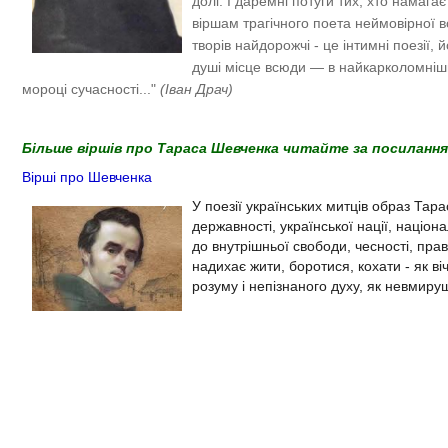
долі. І даремні потуги тих, хто намага
віршам трагічного поета неймовірної 
творів найдорожчі - це
інтимні поезії,
душі місце всюди — в найкарколомніш
мороці сучасності..."
(Іван Драч)
Більше віршів про Тараса Шевченка читайте за посилання
Вірші про Шевченка
У поезії українських митців образ Тар
державності, української нації, націон
до внутрішньої свободи, чесності, пр
надихає жити, боротися, кохати - як в
розуму і непізнаного духу, як невмирущ