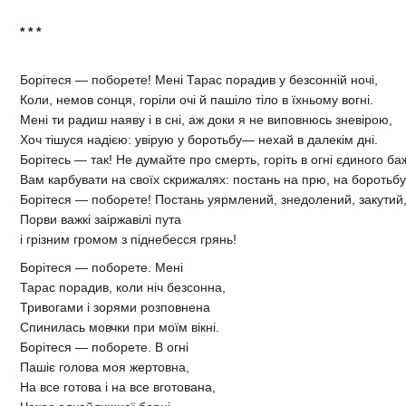
* * *
Борітеся — поборете! Мені Тарас порадив у безсонній ночі,
Коли, немов сонця, горіли очі й пашіло тіло в їхньому вогні.
Мені ти радиш наяву і в сні, аж доки я не виповнюсь зневірою,
Хоч тішуся надією: увірую у боротьбу— нехай в далекім дні.
Борітесь — так! Не думайте про смерть, горіть в огні єдиного ба
Вам карбувати на своїх скрижалях: постань на прю, на боротьбу,
Борітеся — поборете! Постань уярмлений, знедолений, закутий
Порви важкі заіржавілі пута
і грізним громом з піднебесся грянь!
Борітеся — поборете. Мені
Тарас порадив, коли ніч безсонна,
Тривогами і зорями розповнена
Спинилась мовчки при моїм вікні.
Борітеся — поборете. В огні
Пашіє голова моя жертовна,
На все готова і на все вготована,