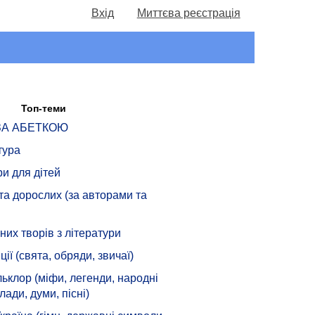
Вхід
Миттєва реєстрація
Топ-теми
 ЗА АБЕТКОЮ
тура
ри для дітей
 та дорослих (за авторами та
их творів з літератури
ції (свята, обряди, звичаї)
ьклор (міфи, легенди, народні
лади, думи, пісні)