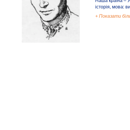
Наша країна – У
історія, мова: в
+ Показати біл