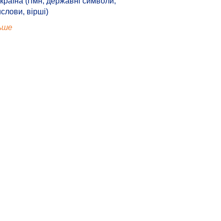
країна (гімн, державні символи,
ислови, вірші)
ьше