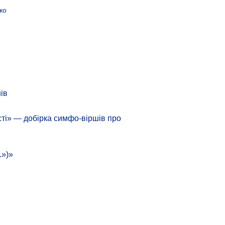
ко
ів
сті» — добірка симфо-віршів про
.»)»