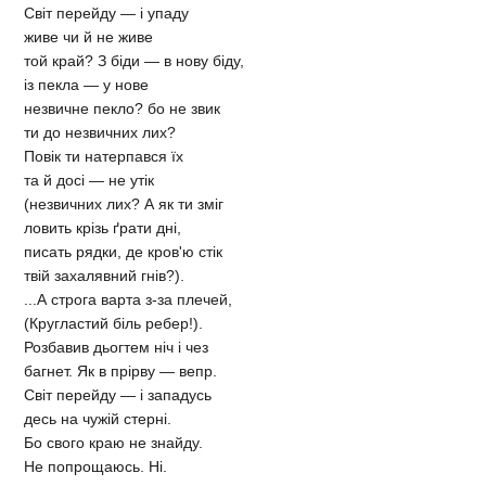
Світ перейду — і упаду
живе чи й не живе
той край? З біди — в нову біду,
із пекла — у нове
незвичне пекло? бо не звик
ти до незвичних лих?
Повік ти натерпався їх
та й досі — не утік
(незвичних лих? А як ти зміг
ловить крізь ґрати дні,
писать рядки, де кров'ю стік
твій захалявний гнів?).
...А строга варта з-за плечей,
(Кругластий біль ребер!).
Розбавив дьогтем ніч і чез
багнет. Як в прірву — вепр.
Світ перейду — і западусь
десь на чужій стерні.
Бо свого краю не знайду.
Не попрощаюсь. Ні.