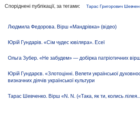
Споріднені публікації, за тегами:
Тарас Григорович Шевчен
Людмила Федорова. Вірш «Мандрівка» (відео)
Юрій Гундарів. «Сім чудес ювіляра». Есеї
Ольга Зубер. «Не забудем» — добірка патріотичних вірш
Юрій Гундарєв. «Злотоцінні. Велети української духовно
визначних діячів української культури
Тарас Шевченко. Вірш «N. N. («Така, як ти, колись лілея..