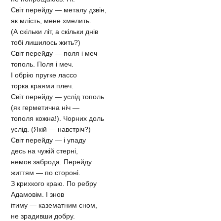
Світ перейду — металу дзвін,
як млість, мене хмелить.
(А скільки літ, а скільки днів
тобі лишилось жить?)
Світ перейду — поля і меч
тополь. Поля і меч.
І обрію пругке лассо
торка краями плеч.
Світ перейду — услід тополь
(як герметична ніч —
тополя кожна!). Чорних доль
услід. (Якій — навстріч?)
Світ перейду — і упаду
десь на чужій стерні,
немов заброда. Перейду
життям — по стороні.
З крихкого краю. По ребру
Адамовім. І знов
ітиму — казематним сном,
не зрадивши добру.