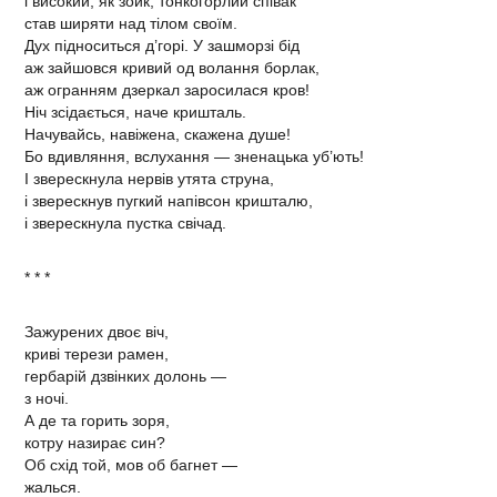
і високий, як зойк, тонкогорлий співак
став ширяти над тілом своїм.
Дух підноситься д’горі. У зашморзі бід
аж зайшовся кривий од волання борлак,
аж огранням дзеркал заросилася кров!
Ніч зсідається, наче кришталь.
Начувайсь, навіжена, скажена душе!
Бо вдивляння, вслухання — зненацька уб’ють!
І зверескнула нервів утята струна,
і зверескнув пугкий напівсон кришталю,
і зверескнула пустка свічад.
* * *
Зажурених двоє віч,
криві терези рамен,
гербарій дзвінких долонь —
з ночі.
А де та горить зоря,
котру назирає син?
Об схід той, мов об багнет —
жалься.