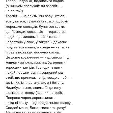
Тепер, недоріко, подайсь за водою
(а нишком послухай: чи всесвіт —
не спить?).
Усесвіт — не спить. Він ворушиться,
во
втузиться, тузаний хвацько під боки
мороками спогадів. Луняться кроки,
це, Господи, сяєво. Це — торжество:
надій, проминань, і наближень, і
на
вертань у своє, у забуте й дочасне.
Гойдається павіть, а сонце — не гасне
і грає в пожежах мосяжна сосна.
Це довге кружляння — над світом і під
кошлатими хмарами, під багряними
торосами замірів. Господи, з ними
нехай порідниться навернений рід
отой, що принишк попід товщею неб —
залізних, із пластику, шкла і бетону.
Надибую пісню, ловлю їй до тону
шовкового голосу (зацний погреб).
Поорана чорна дорога кипить
нема ні знаку — од прадавнього шляху.
Сподоб мене, Боже, високого краху!
Вільготно гойдається зламана віть.