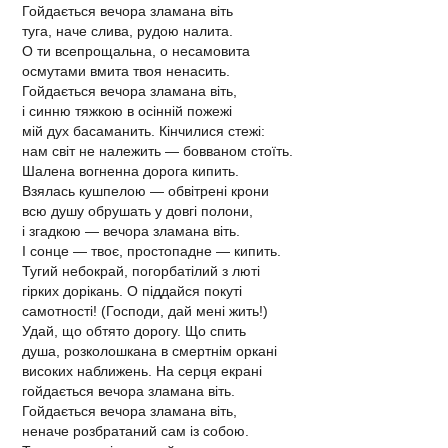
Гойдається вечора зламана віть
туга, наче слива, рудою налита.
О ти всепрощальна, о несамовита
осмутами вмита твоя ненасить.
Гойдається вечора зламана віть,
і синню тяжкою в осінній пожежі
мій дух басаманить. Кінчилися стежі:
нам світ не належить — бовваном стоїть.
Шалена вогненна дорога кипить.
Взялась кушпелою — обвітрені крони
всю душу обрушать у довгі полони,
і згадкою — вечора зламана віть.
І сонце — твоє, простопадне — кипить.
Тугий небокрай, погорбатілий з люті
гірких дорікань. О піддайся покуті
самотності! (Господи, дай мені жить!)
Удай, що обтято дорогу. Що спить
душа, розколошкана в смертнім оркані
високих наближень. На серця екрані
гойдається вечора зламана віть.
Гойдається вечора зламана віть,
неначе розбратаний сам із собою.