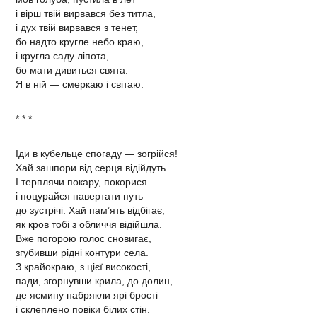
і вірш твій вирвався без титла,
і дух твій вирвався з тенет,
бо надто кругле небо краю,
і кругла саду ліпота,
бо мати дивиться свята.
Я в ній — смеркаю і світаю.
* * *
Іди в кубельце спогаду — зогрійся!
Хай зашпори від серця відійдуть.
І терплячи покару, покорися
і поцурайся навертати путь
до зустрічі. Хай пам’ять відбігає,
як кров тобі з обличчя відійшла.
Вже погорою голос сновигає,
згубивши рідні контури села.
З крайокраю, з цієї високості,
пади, згорнувши крила, до долин,
де ясмину набрякли ярі брості
і склеплено повіки білих стін.