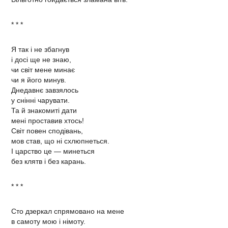
* * *
Я так і не збагнув
і досі ще не знаю,
чи світ мене минає
чи я його минув.
Днедавнє завзялось
у снінні чарувати.
Та й знакомиті дати
мені проставив хтось!
Світ повен сподівань,
мов став, що ні схлюпнеться.
І царство це — минеться
без клятв і без карань.
* * *
Сто дзеркал спрямовано на мене
в самоту мою і німоту.