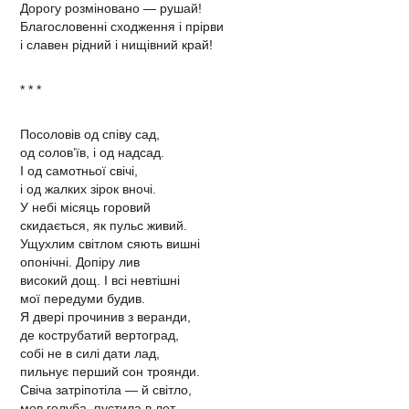
Дорогу розміновано — рушай!
Благословенні сходження і прірви
і славен рідний і нищівний край!
* * *
Посоловів од співу сад,
од солов’їв, і од надсад.
І од самотньої свічі,
і од жалких зірок вночі.
У небі місяць горовий
скидається, як пульс живий.
Ущухлим світлом сяють вишні
опонічні. Допіру лив
високий дощ. І всі невтішні
мої передуми будив.
Я двері прочинив з веранди,
де кострубатий вертоград,
собі не в силі дати лад,
пильнує перший сон троянди.
Свіча затріпотіла — й світло,
мов голуба, пустила в лет