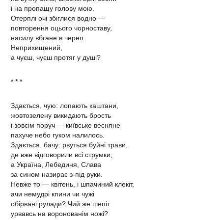
і на пропащу голову мою.
Отерплі очі збіглися водно —
повторення оцього чорноставу,
насилу вбгане в череп.
Неприхищений,
а чуєш, чуєш протяг у душі?
* * *
Здається, чую: лопають каштани,
жовтозелену викидають брость
і зовсім поруч — київське весняне
пахуче небо гуком налилось.
Здається, бачу: рвуться буйні трави,
де вже відговорили всі струмки,
а Україна, Лебединя, Слава
за сином назирає з-під руки.
Невже то — квітень, і шпачиний клекіт,
ачи немудрі кпини чи чужі
обірвані рулади? Чий же шепіт
урвавсь на воронованім ножі?