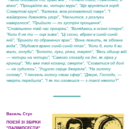
вічно", "Прощайте ви, чотири мури", "Ще вруняться горді
Славутові кручі", "Калюжа, мов розчавлений павук", "І
жайворони дзвонять угорі", "Наснилося, з розлуки
наверзлося", "Прийшло — по зустрічі прощання",
"Сповільнено твій час прозрінь", "Вглядаюсь в осінні стерні",
"Коли б не ти — оця зима", "Ці сосни, вбрані в синій-синій
іній", "Бриніли по обранених ярах", "Вона лежить, як зібгана
вода", "Збудився врано синій-синій птах", "Коли б, коли б ви
мали, голуби", "Болото, луки, річка, очерет", "Весь обшир мій
— чотири на чотири", "Самого спогаду на дні, як зірка у
криниці", "Ми вже твої коханці, смерте", "Сховатися од долі
— не судилось", "Ущухло серце джерела", "На золоту
солому", "І пензель голосу сягає сфер", "Дякую, Господи, —
чверть перейшла", "І як ти озовешся — з такої німоти?".
*******************
Василь Стус
ПОЕЗІЇ ЗІ ЗБІРКИ
"ПАЛІМПСЕСТИ"