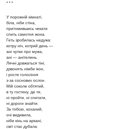
* * *
У порожній кімнаті,
біла, ніби стіна,
притомившись чекати
спить самотня жона.
Геть зробилась недужа:
котру ніч, котрий день —
ані чутки про мужа,
ані — анітелень.
Лячні довжаться тіні,
дзвонять німби ікон,
і росте голосіння
з-за соснових ослон.
Мій соколе обтятий,
в ту гостину, де ти,
ні пройти, ні спитати,
ні дороги знайти.
За тобою, коханий,
очі видивила,
ніби кінь на аркані,
світ стає дубала.