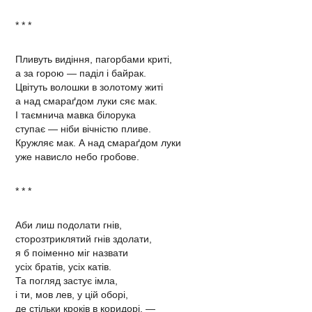
* * *
Пливуть видіння, пагорбами криті,
а за горою — паділ і байрак.
Цвітуть волошки в золотому житі
а над смараґдом луки сяє мак.
І таємнича мавка білорука
ступає — ніби вічністю пливе.
Кружляє мак. А над смараґдом луки
уже нависло небо гробове.
* * *
Аби лиш подолати гнів,
сторозтриклятий гнів здолати,
я б поіменно міг назвати
усіх братів, усіх катів.
Та погляд застує імла,
і ти, мов лев, у цій оборі,
де стільки кроків в коридорі, —