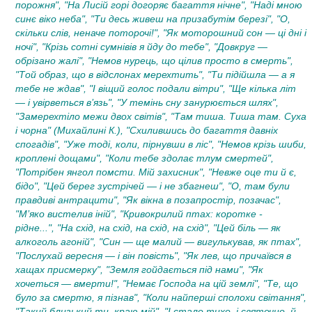
порожня", "На Лисій горі догоряє багаття нічне", "Наді мною
синє віко неба", "Ти десь живеш на призабутім березі", "О,
скільки слів, неначе поторочі!", "Як моторошний сон — ці дні і
ночі", "Крізь сотні сумнівів я йду до тебе", "Довкруг —
обрізано жалі", "Немов нурець, що цілив просто в смерть",
"Той образ, що в відслонах мерехтить", "Ти підійшла — а я
тебе не ждав", "І віщий голос подали вітри", "Ще кілька літ
— і увірветься в’язь", "У темінь сну занурюється шлях",
"Замерехтіло межи двох світів", "Там тиша. Тиша там. Суха
і чорна" (Михайлині К.), "Схилившись до багаття давніх
спогадів", "Уже тоді, коли, пірнувши в ліс", "Немов крізь шиби,
кроплені дощами", "Коли тебе здолає тлум смертей",
"Потрібен янгол помсти. Мій захисник", "Невже оце ти й є,
бідо", "Цей берег зустрічей — і не збагнеш", "О, там були
правдиві антрацити", "Як вікна в позапростір, позачас",
"М’яко вистелив іній", "Кривокрилий птах: коротке -
рідне...", "На схід, на схід, на схід, на схід", "Цей біль — як
алкоголь агоній", "Син — ще малий — вигулькував, як птах",
"Послухай вересня — і він повість", "Як лев, що причаївся в
хащах присмерку", "Земля гойдається під нами", "Як
хочеться — вмерти!", "Немає Господа на цій землі", "Те, що
було за смертю, я пізнав", "Коли найперші сполохи світання",
"Такий близький ти, краю мій", "І стало тихо, і святочно, й