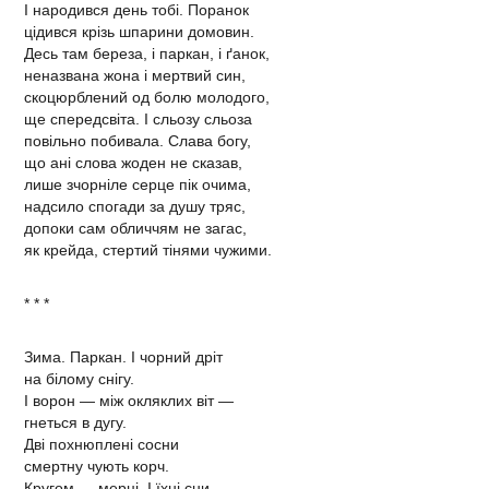
І народився день тобі. Поранок
цідився крізь шпарини домовин.
Десь там береза, і паркан, і ґанок,
неназвана жона і мертвий син,
скоцюрблений од болю молодого,
ще спередсвіта. І сльозу сльоза
повільно побивала. Слава богу,
що ані слова жоден не сказав,
лише зчорніле серце пік очима,
надсило спогади за душу тряс,
допоки сам обличчям не загас,
як крейда, стертий тінями чужими.
* * *
Зима. Паркан. І чорний дріт
на білому снігу.
І ворон — між окляклих віт —
гнеться в дугу.
Дві похнюплені сосни
смертну чують корч.
Кругом — мерці. І їхні сни