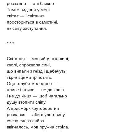
розважно — ані бликне.
Тамте видіння у мені
світає — і світання
просториться в самотині,
як світу заступання.
* * *
Світання — мов яйця пташині,
кволі, спроквола сині,
що випали з гнізд і щебечуть
і крильцями тріпотять.
Оце голубе молодило —
пливе і пливе — не до краю
і не до кінця — щоб нагально
душу втопити сліпу.
А присмерк крутоберегий
роздався — аби в улоговину
сяєво сяєва сяйва
ввігналось, мов пружна стріла.