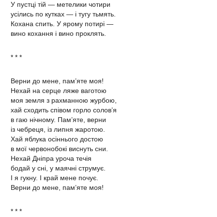
У пустці тій — метелики чотири
усілись по кутках — і тугу тьмять.
Кохана спить. У ярому потирі —
вино кохання і вино проклять.
* * *
Верни до мене, пам’яте моя!
Нехай на серце ляже ваготою
моя земля з рахманною журбою,
хай сходить співом горло солов’я
в гаю нічному. Пам’яте, верни
із чебреця, із липня жаротою.
Хай яблука осіннього достою
в мої червонобокі виснуть сни.
Нехай Дніпра уроча течія
бодай у сні, у маячні струмує.
І я гукну. І край мене почує.
Верни до мене, пам’яте моя!
* * *