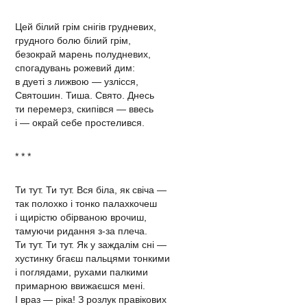
Цей білий грім снігів грудневих,
грудного болю білий грім,
безокрай марень полудневих,
спогадувань рожевий дим:
в дуеті з лижвою — узлісся,
Святошин. Тиша. Свято. Днесь
ти перемерз, скипівся — ввесь
і — окрай себе простелився.
* * *
Ти тут. Ти тут. Вся біла, як свіча —
так полохко і тонко палахкочеш
і щирістю обірваною врочиш,
тамуючи ридання з-за плеча.
Ти тут. Ти тут. Як у заждалім сні —
хустинку бгаєш пальцями тонкими
і поглядами, рухами палкими
примарною ввижаєшся мені.
І враз — ріка! З розлук правікових