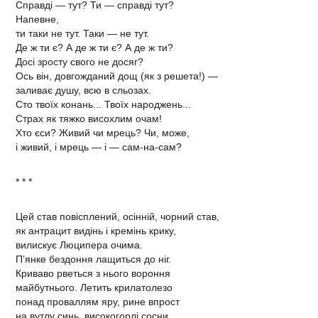
Справді — тут? Ти — справді тут?
Напевне,
ти таки не тут. Таки — не тут.
Де ж ти є? А де ж ти є? А де ж ти?
Досі зросту свого не досяг?
Ось він, довгожданий дощ (як з решета!) —
заливає душу, всю в сльозах.
Сто твоїх конань... Твоїх народжень...
Страх як тяжко висохлим очам!
Хто єси? Живий чи мрець? Чи, може,
і живий, і мрець — і — сам-на-сам?
* * *
Цей став повісплений, осінній, чорний став,
як антрацит видінь і кремінь крику,
вилискує Люципера очима.
П’янке бездоння лащиться до ніг.
Криваво рветься з нього вороння
майбутнього. Летить крилатолезо
понад проваллям яру, рине впрост
на вутлу синь, високогорлі сосни