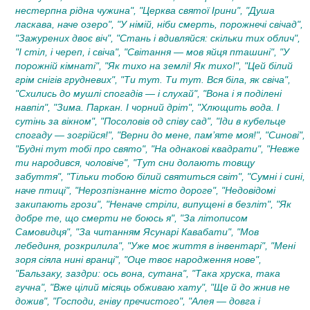
нестерпна рідна чужина", "Церква святої Ірини", "Душа
ласкава, наче озеро", "У німій, ніби смерть, порожнечі свічад",
"Зажурених двоє віч", "Стань і вдивляйся: скільки тих облич",
"І стіл, і череп, і свіча", "Світання — мов яйця пташині", "У
порожній кімнаті", "Як тихо на землі! Як тихо!", "Цей білий
грім снігів грудневих", "Ти тут. Ти тут. Вся біла, як свіча",
"Схились до мушлі спогадів — і слухай", "Вона і я поділені
навпіл", "Зима. Паркан. І чорний дріт", "Хлющить вода. І
сутінь за вікном", "Посоловів од співу сад", "Іди в кубельце
спогаду — зогрійся!", "Верни до мене, пам’яте моя!", "Синові",
"Будні тут тобі про свято", "На однакові квадрати", "Невже
ти народився, чоловіче", "Тут сни долають товщу
забуття", "Тільки тобою білий святиться світ", "Сумні і сині,
наче птиці", "Нерозпізнанне місто дороге", "Недовідомі
закипають грози", "Неначе стріли, випущені в безліт", "Як
добре те, що смерти не боюсь я", "За літописом
Самовидця", "За читанням Ясунарі Кавабати", "Мов
лебединя, розкрилила", "Уже моє життя в інвентарі", "Мені
зоря сіяла нині вранці", "Оце твоє народження нове",
"Бальзаку, заздри: ось вона, сутана", "Така хруска, така
гучна", "Вже цілий місяць обживаю хату", "Ще й до жнив не
дожив", "Господи, гніву пречистого", "Алея — довга і