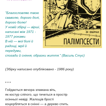
"Благословляю твою
сваволю, дорого долі,
дорого болю!
У новій збірці — вірші,
написані між 1971 -
1977 роками.
В ній — мої болі й
радощі, мрії й
передуми,
спогади й сніння, образки життя." (Василь Стус)
(Збірку написано опубліковано - 1986 року)
* * *
Гойдається вечора зламана віть,
як костур сліпого, що тичеться в простір
осінньої невіді. Жалощів брості
коцюрбляться в снінні — а дерево спить.