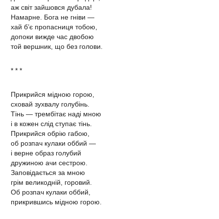
аж світ зайшовся дубала!
Намарне. Бога не гніви —
хай б’є пропасниця тобою,
допоки вижде час двобою
той вершник, що без голови.
* * *
Прикрийся мідною горою,
сховай зухвалу голубінь.
Тінь — трембітає наді мною
і в кожен слід ступає тінь.
Прикрийся обрію габою,
об розпач кулаки оббий —
і верне образ голубий
дружиною ачи сестрою.
Заповідається за мною
грім великодній, горовий.
Об розпач кулаки оббий,
прикрившись мідною горою.