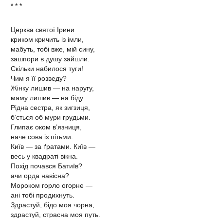
* * *
Церква святої Ірини
криком кричить із імли,
мабуть, тобі вже, мій сину,
зашпори в душу зайшли.
Скільки набилося туги!
Чим я її розведу?
Жінку лишив — на наругу,
маму лишив — на біду.
Рідна сестра, як зигзиця,
б’ється об мури грудьми.
Глипає оком в’язниця,
наче сова із пітьми.
Київ — за ґратами. Київ —
весь у квадраті вікна.
Похід почався Батиїв?
ачи орда навісна?
Мороком горло огорне —
ані тобі продихнуть.
Здрастуй, бідо моя чорна,
здрастуй, страсна моя путь.