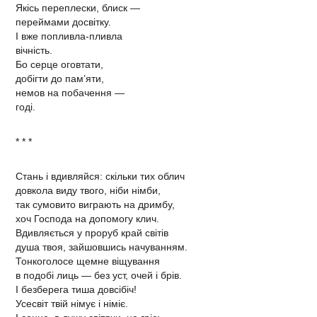
Якісь переплески, блиск —
переймами досвітку.
І вже попливла-пливла
вічність.
Бо серце оговтати,
добігти до пам’яти,
немов на побачення —
годі.
* * *
Стань і вдивляйся: скільки тих облич
довкола виду твого, ніби німби,
так сумовито виграють на дримбу,
хоч Господа на допомогу клич.
Вдивляється у проруб край світів
душа твоя, зайшовшись начуванням.
Тонкоголосе щемне віщування
в подобі лиць — без уст, очей і брів.
І безберега тиша довсібіч!
Усесвіт твій німує і німіє.