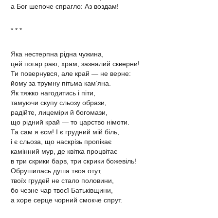
а Бог шепоче спрагло: Аз воздам!
* * *
Яка нестерпна рідна чужина,
цей погар раю, храм, зазналий скверни!
Ти повернувся, але край — не верне:
йому за трумну пітьма кам’яна.
Як тяжко нагодитись і піти,
тамуючи скупу сльозу образи,
радійте, лицеміри й богомази,
що рідний край — то царство німоти.
Та сам я єсм! І є грудний мій біль,
і є сльоза, що наскрізь пропікає
камінний мур, де квітка процвітає
в три скрики барв, три скрики божевіль!
Обрушилась душа твоя отут,
твоїх грудей не стало половини,
бо чезне чар твоєї Батьківщини,
а хоре серце чорний смокче спрут.