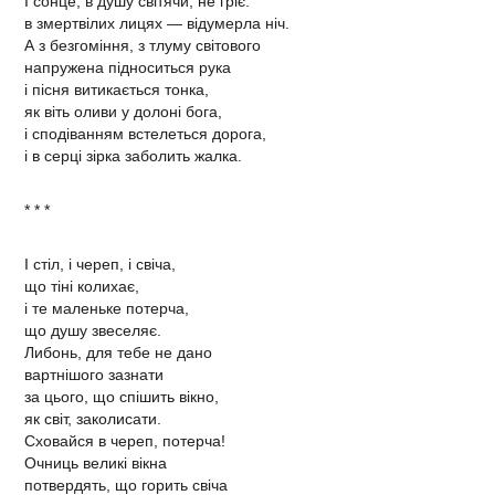
І сонце, в душу світячи, не гріє:
в змертвілих лицях — відумерла ніч.
А з безгоміння, з тлуму світового
напружена підноситься рука
і пісня витикається тонка,
як віть оливи у долоні бога,
і сподіванням встелеться дорога,
і в серці зірка заболить жалка.
* * *
І стіл, і череп, і свіча,
що тіні колихає,
і те маленьке потерча,
що душу звеселяє.
Либонь, для тебе не дано
вартнішого зазнати
за цього, що спішить вікно,
як світ, заколисати.
Сховайся в череп, потерча!
Очниць великі вікна
потвердять, що горить свіча