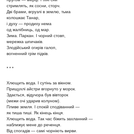
стримлять, як сосни, сторч.
Дві брами, вгрузлі в землю, тьма
колошкає Танар,
і духу — продиху нема
од жалібниць, од мар.
Зима. Паркан. І чорний стовп,
мережка шпичаків.
Злодійський огирів галоп,
вогненний грім підків.
* * *
Хлющить вода. І сутінь за вікном.
Прищухлі айстри вгорнуто у морок.
Здається, відучора був вівторок
(межи очі ударив колуном).
Пливе земля. І спокій сподіванний —
як тиша тиші. Як кінець кінця.
Хлющить вода. Так час біжить захланний —
наближує мене до реченця.
Від спогадів — самі чорніють вирви.