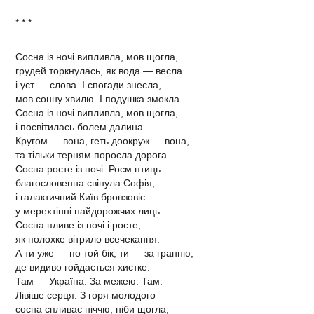
* * *
Сосна із ночі випливла, мов щогла,
грудей торкнулась, як вода — весла
і уст — слова. І спогади знесла,
мов сонну хвилю. І подушка змокла.
Сосна із ночі випливла, мов щогла,
і посвітилась болем далина.
Кругом — вона, геть доокруж — вона,
та тільки терням поросла дорога.
Сосна росте із ночі. Роєм птиць
благословенна свінула Софія,
і галактичний Київ бронзовіє
у мерехтінні найдорожчих лиць.
Сосна пливе із ночі і росте,
як полохке вітрило всечекання.
А ти уже — по той бік, ти — за гранню,
де видиво гойдається хистке.
Там — Україна. За межею. Там.
Лівіше серця. З горя молодого
сосна спливає ніччю, ніби щогла,