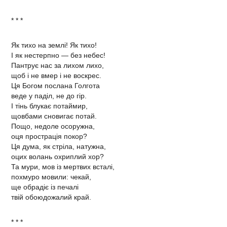
* * *
Як тихо на землі! Як тихо!
І як нестерпно — без небес!
Пантрує нас за лихом лихо,
щоб і не вмер і не воскрес.
Ця Богом послана Голгота
веде у паділ, не до гір.
І тінь блукає потаймир,
щовбами сновигає потай.
Пощо, недоле осоружна,
оця прострація покор?
Ця дума, як стріла, натужна,
оцих волань охриплий хор?
Та мури, мов із мертвих всталі,
похмуро мовили: чекай,
ще обрадіє із печалі
твій обоюдожалий край.
* * *