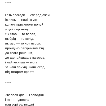
* * *
Геть спогади — сперед очей.
Із лиць — жалі, із уст —
колючі присмерки ночей
у цей сорокопуст.
Як став — то вплав,
як брід — то вслід,
як мур — то хоч нурця,
пройдімо лабіринтом бід
до свого реченця,
де щонайвища з нагород
і найчесніша — мста
за наш прихід і наш ісход
під тягарем хреста.
* * *
Звелася длань Господня
і кетяг піднесла
над зорі великодні