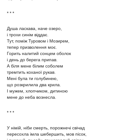
* * *
Душа ласкава, наче озеро,
і трохи синім віддає.
Тут, поміж Туровом і Мозирем,
тепер призволення моє.
Горить налитий сонцем оболок
і день до берега припав.
А біля мене білим соболем
тремтить коханої рукав.
Мені була ти голубинею,
що розкрилила два крила.
І мужем, хлопчиком, дитиною
мене до неба вознесла.
* * *
У німій, ніби смерть, порожнечі свічад
пересохла імла шебершить, мов пісок,