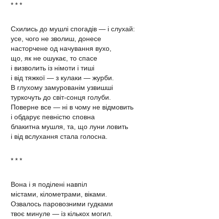
* * *
Схились до мушлі спогадів — і слухай:
усе, чого не зволиш, донесе
насторчене од начування вухо,
що, як не ошукає, то спасе
і визволить із німоти і тиші
і від тяжкої — з кулаки — журби.
В глухому замурованім узвишші
туркочуть до світ-сонця голуби.
Поверне все — ні в чому не відмовить
і обдарує певністю сповна
блакитна мушля, та, що луни ловить
і від вслухання стала голосна.
* * *
Вона і я поділені навпіл
містами, кілометрами, віками.
Озвалось паровозними гудками
твоє минуле — із кількох могил.