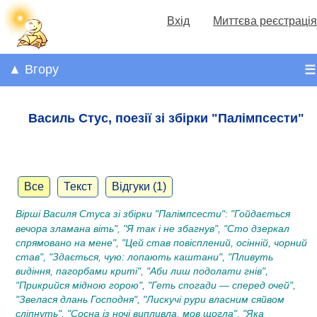
Вхід
Миттєва реєстрація
▲ Вгору
☰
Василь Стус, поезії зі збірки "Палімпсести"
Все
Текст
Відгуки (1)
Вірші
Василя Стуса
зі збірки "Палімпсести": "Гойдається
вечора зламана віть", "Я так і не збагнув", "Сто дзеркал
спрямовано на мене", "Цей став повісплений, осінній, чорний
став", "Здається, чую: лопають каштани", "Пливуть
видіння, пагорбами криті", "Аби лиш подолати гнів",
"Прикрийся мідною горою", "Геть спогади — сперед очей",
"Звелася длань Господня", "Лискучі рури власним сяйвом
сліпнуть", "Сосна із ночі випливла, мов щогла", "Яка