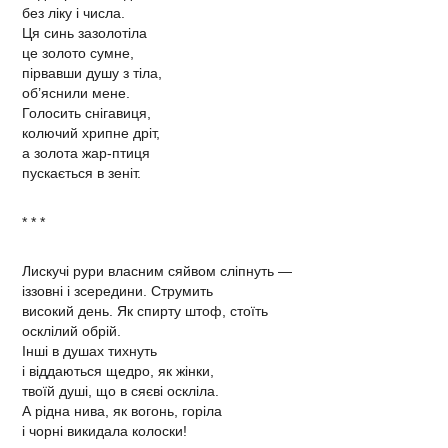
без ліку і числа.
Ця синь зазолотіла
це золото сумне,
пірвавши душу з тіла,
об’яснили мене.
Голосить снігавиця,
колючий хрипне дріт,
а золота жар-птиця
пускається в зеніт.
* * *
Лискучі рури власним сяйвом сліпнуть —
іззовні і зсередини. Струмить
високий день. Як спирту штоф, стоїть
осклілий обрій.
Інші в душах тихнуть
і віддаються щедро, як жінки,
твоїй душі, що в сяєві оскліла.
А рідна нива, як вогонь, горіла
і чорні викидала колоски!