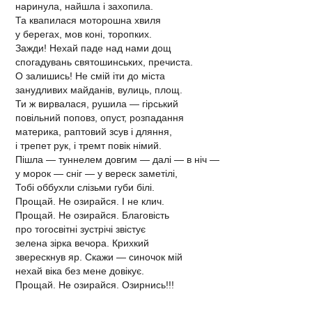
наринула, найшла і захопила.
Та квапилася моторошна хвиля
у берегах, мов коні, торопких.
Зажди! Нехай паде над нами дощ
спогадувань святошинських, пречиста.
О залишись! Не смій іти до міста
занудливих майданів, вулиць, площ.
Ти ж вирвалася, рушила — гірський
повільний поповз, опуст, розпадання
материка, раптовий зсув і дляння,
і трепет рук, і тремт повік німий.
Пішла — туннелем довгим — далі — в ніч —
у морок — сніг — у вереск заметілі,
Тобі оббухли слізьми губи білі.
Прощай. Не озирайся. І не клич.
Прощай. Не озирайся. Благовість
про тогосвітні зустрічі звістує
зелена зірка вечора. Крихкий
зверескнув яр. Скажи — синочок мій
нехай віка без мене довікує.
Прощай. Не озирайся. Озирнись!!!