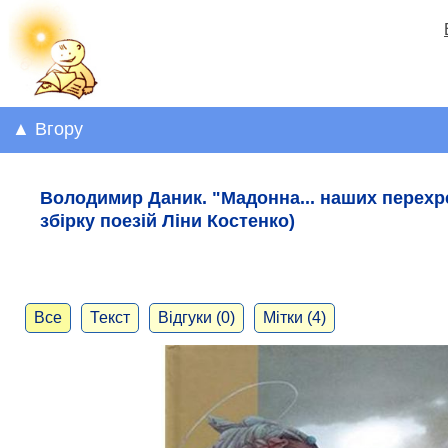
▲ Вгору
Володимир Даник. "Мадонна... наших перехр
збірку поезій Ліни Костенко)
Все
Текст
Відгуки (0)
Мітки (4)