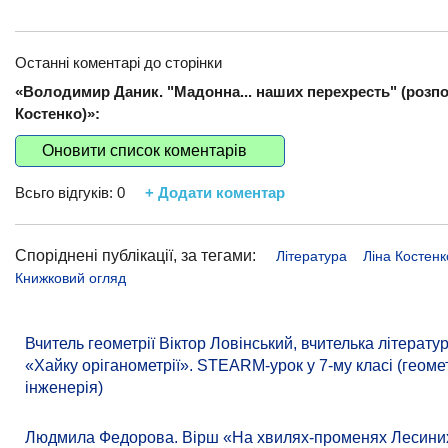
Останні коментарі до сторінки
«Володимир Даник. "Мадонна... наших перехресть" (розпов
Костенко)»:
Оновити список коментарів
Всьго відгуків:
0
+ Додати коментар
Споріднені публікації, за тегами:
Література
Ліна Костенк
Книжковий огляд
Вчитель геометрії Віктор Ловінський, вчителька літера
«Хайку оріганометрії». STEARM-урок у 7-му класі (геомет
інженерія)
Людмила Федорова. Вірш «На хвилях-променях Лесиних к