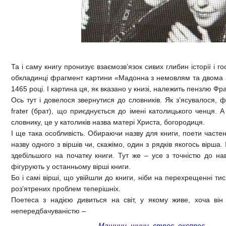
Та і саму книгу пронизує взаємозв’язок сивих глибин історії і г
обкладинці фрагмент картини «Мадонна з немовлям та двома 
1465 році. І картина ця, як вказано у книзі, належить пензлю Фра
Ось тут і довелося звернутися до словників. Як з’ясувалося, 
frater (брат), що приєднується до імені католицького ченця. 
словнику, це у католиків назва матері Христа, богородиця.
І ще така особливість. Обираючи назву для книги, поети часте
назву одного з віршів чи, скажімо, один з рядків якогось вірша
здебільшого на початку книги. Тут же – усе з точністю до навп
фігурують у останньому вірші книги.
Бо і самі вірші, що увійшли до книги, ніби на перехрещенні ти
роз’ятрених проблем теперішніх.
Поетеса з надією дивиться на світ, у якому живе, хоча він
непередбачуваністю –
Машини, шини, стрес, експрес,