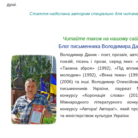
душі.
Стаття надіслана автором спеціально для читачів
Читайте також на нашому сай
Блог письменника Володимира Да
Володимир Даник - поет, прозаїк, авто
поезій, пісень і прози, серед яких:
«Таємна зброя» (1992), «Під впли
молодим» (1992), «Вічна тема» (199
(2006) та інші. Володимир Олексійов
письменників України, лауреат М
конкурсу «Коронація слова» (20
Міжнародного літературного конк
конкурсу «Автора! Автора!», який п
та міністерством культури України.