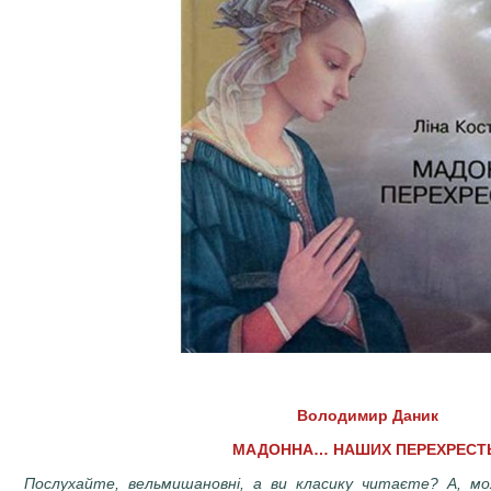
Володимир Даник
МАДОННА… НАШИХ ПЕРЕХРЕСТ
Послухайте, вельмишановні, а ви класику читаєте? А, мож