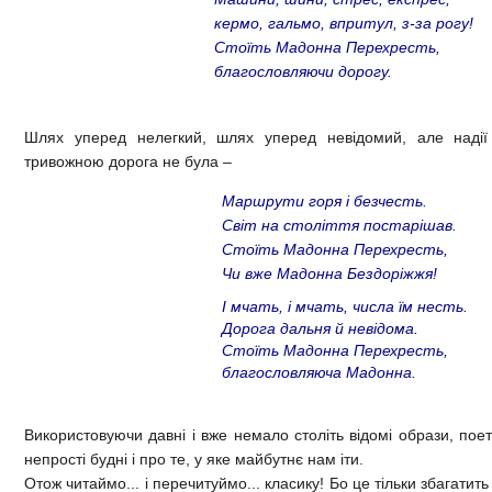
кермо, гальмо, впритул, з-за рогу!
Стоїть Мадонна Перехресть,
благословляючи дорогу.
Шлях уперед нелегкий, шлях уперед невідомий, але надії
тривожною дорога не була –
Маршрути горя і безчесть.
Світ на століття постарішав.
Стоїть Мадонна Перехресть,
Чи вже Мадонна Бездоріжжя!
І мчать, і мчать, числа їм несть.
Дорога дальня й невідома.
Стоїть Мадонна Перехресть,
благословляюча Мадонна.
Використовуючи давні і вже немало століть відомі образи, пое
непрості будні і про те, у яке майбутнє нам іти.
Отож читаймо... і перечитуймо... класику! Бо це тільки збагатить 