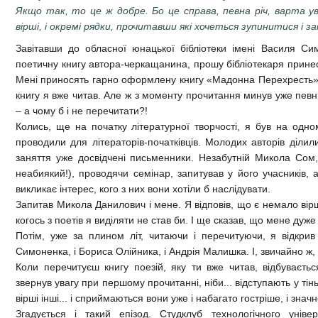
Якщо так, то це ж добре. Бо це справа, певна річ, варта ув
вірші, і окремі рядки, прочитавши які хочеться зупинитися і 
Завітавши до обласної юнацької бібліотеки імені Василя Си
поетичну книгу автора-черкащанина, прошу бібліотекаря принест
Мені приносять гарно оформлену книгу «Мадонна Перехресть» (
книгу я вже читав. Але ж з моменту прочитання минув уже певни
– а чому б і не перечитати?!
Колись, ще на початку літературної творчості, я був на одно
проводили для літераторів-початківців. Молодих авторів ділили
заняття уже досвідчені письменники. Незабутній Микола Сом,
неабиякий!), проводячи семінар, запитував у його учасників, а
викликає інтерес, кого з них вони хотіли б наслідувати.
Запитав Микола Данилович і мене. Я відповів, що є немало вір
когось з поетів я виділяти не став би. І ще сказав, що мене дуж
Потім, уже за плином літ, читаючи і перечитуючи, я відкрив
Симоненка, і Бориса Олійника, і Андрія Малишка. І, звичайно ж, 
Коли перечитуєш книгу поезій, яку ти вже читав, відбувається
звернув увагу при першому прочитанні, ніби... відступають у тін
вірші інші... і сприймаються вони уже і набагато гостріше, і знач
Згадується і такий епізод. Студклуб технологічного унів