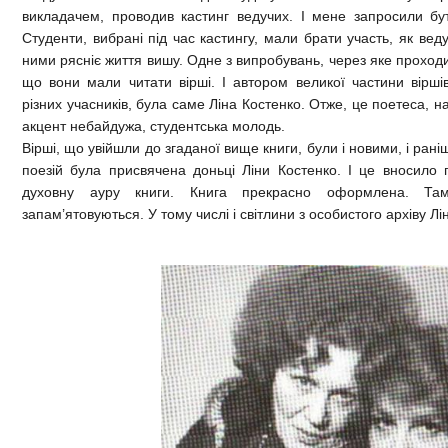
викладачем, проводив кастинг ведучих. І мене запросили бу
Студенти, вибрані під час кастингу, мали брати участь, як веду
ними рясніє життя вишу. Одне з випробувань, через яке проходи
що вони мали читати вірші. І автором великої частини вірші
різних учасників, була саме Ліна Костенко. Отже, це поетеса, на
акцент небайдужа, студентська молодь.
Вірші, що увійшли до згаданої вище книги, були і новими, і ра
поезій була присвячена доньці Ліни Костенко. І це вносило 
духовну ауру книги. Книга прекрасно оформлена. Т
запам’ятовуються. У тому числі і світлини з особистого архіву Лі