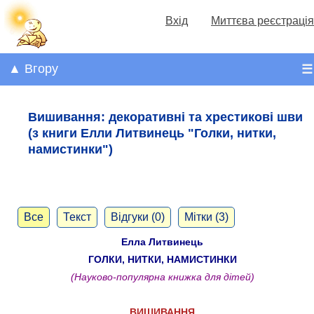
Вхід
Миттєва реєстрація
▲ Вгору
☰
Вишивання: декоративні та хрестикові шви
(з книги Елли Литвинець "Голки, нитки,
намистинки")
Все
Текст
Відгуки (0)
Мітки (3)
Елла Литвинець
ГОЛКИ, НИТКИ, НАМИСТИНКИ
(Науково-популярна книжка для дітей)
ВИШИВАННЯ