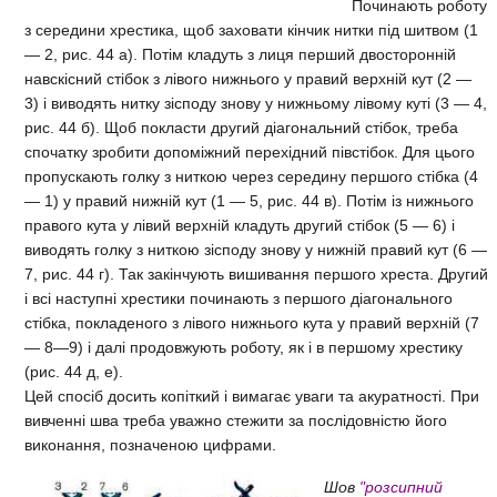
Починають роботу
з середини хрестика, щоб заховати кінчик нитки під шитвом (1
— 2, рис. 44 а). Потім кладуть з лиця перший двосторонній
навскісний стібок з лівого нижнього у правий верхній кут (2 —
3) і виводять нитку зісподу знову у нижньому лівому куті (3 — 4,
рис. 44 б). Щоб покласти другий діагональний стібок, треба
спочатку зробити допоміжний перехідний півстібок. Для цього
пропускають голку з ниткою через середину першого стібка (4
— 1) у правий нижній кут (1 — 5, рис. 44 в). Потім із нижнього
правого кута у лівий верхній кладуть другий стібок (5 — 6) і
виводять голку з ниткою зісподу знову у нижній правий кут (6 —
7, рис. 44 г). Так закінчують вишивання першого хреста. Другий
і всі наступні хрестики починають з першого діагонального
стібка, покладеного з лівого нижнього кута у правий верхній (7
— 8—9) і далі продовжують роботу, як і в першому хрестику
(рис. 44 д, е).
Цей спосіб досить копіткий і вимагає уваги та акуратності. При
вивченні шва треба уважно стежити за послідовністю його
виконання, позначеною цифрами.
Шов
"розсипний