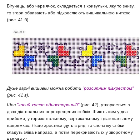
Бігунець, або черв'ячок, складається з кривульки, яку то знизу,
то згори обвивають або підкреслюють вишивальною ниткою
(рис. 41 б).
Дуже гарні вишивки можна робити
"розсипним півхрестом"
(рис. 41 в).
Шов
"косий хрест односторонній"
(рис. 42)
, утворюється з
двох діагональних перехрещених стібків. Шиють ним у два
прийоми, у горизонтальному, вертикальному і діагональному
напрямках. Якщо хрестики ідуть в ряд, то спочатку стібки
кладуть зліва направо, а потім перекривають їх у зворотному
напрямку.