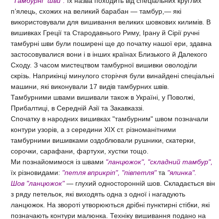
"Тамбурні" шви":
їх назва походить від спеціальних круглих
п’ялець, схожих на великий барабан — тамбур,— які
використовували для вишивання великих шовкових килимів. В
вишивках Греції та Стародавнього Риму, Ірану й Сірії ручні
тамбурні шви були поширені ще до початку нашої ери, здавна
застосовувалися вони і в інших країнах Близького й Далекого
Сходу. З часом мистецтвом тамбурної вишивки оволоділи
скрізь. Наприкінці минулого сторіччя були винайдені спеціальні
машини, які виконували 17 видів тамбурних швів.
Тамбурними швами вишивали також в Україні, у Поволжі,
Прибалтиці, в Середній Азії та Закавказзі.
Спочатку в народних вишивках "тамбурним" швом позначали
контури узорів, а з середини XIX ст. різноманітними
тамбурними вишивками оздоблювали рушники, скатерки,
сорочки, сарафани, фартухи, хустки тощо.
Ми познайомимося із швами
"ланцюжок", "складний тамбур",
їх різновидами:
"петля вприкріп", "півпетля"
та
"ялинка".
Шов
"ланцюжок"
— глухий односторонній шов. Складається він
з ряду петельок, які виходять одна з одної і нагадують
ланцюжок. На звороті утворюються дрібні пунктирні стібки, які
позначають контури малюнка. Техніку вишивання подано на