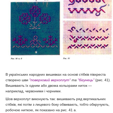
В українських народних вишивках на основі стібків півхреста
створено шви
"поверховий верхоплут"
та
"бігунець"
(рис. 41).
Вишивають їх одним або двома кольорами ниток —
наприклад, червоними і чорними.
Шов верхоплут виконують так: вишивають ряд вертикальних
стібків, які потім з лицевого боку обвивають, тобто обкручують,
робочою ниткою, як показано на рис. 41 а.