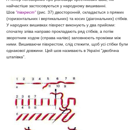
найчастіше застосовуються у народному вишиванні.
Шов
"півхрест"
(рис. 37) двосторонній, складається з прямих
(горизонтальних і вертикальних) та косих (діагональних) стібків.
У народних вишивках півхрест виконують у два прийоми:
спочатку зліва направо прокладають ряд стібків, а потім
зворотним ходом (справа наліво) заповнюють проміжки між
ними. Вишиваючи півхрестом, слід стежити, щоб усі стібки були
однакової довжини. Цей шов називають в Україні "двобічна
штапівка".