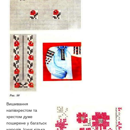
Вишивання
напівхрестом та
хрестом дуже
поширене у багатьох
народів. Існує кілька