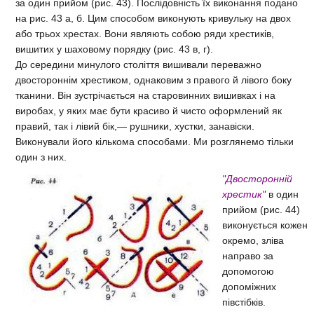
за один прийом (рис. 43). Послідовність їх виконання подано
на рис. 43 а, б. Цим способом виконують кривульку на двох
або трьох хрестах. Вони являють собою ряди хрестиків,
вишитих у шаховому порядку (рис. 43 в, г).
До середини минулого століття вишивали переважно
двостороннім хрестиком, однаковим з правого й лівого боку
тканини. Він зустрічається на старовинних вишивках і на
виробах, у яких має бути красиво й чисто оформлений як
правий, так і лівий бік,— рушники, хустки, занавіски.
Виконували його кількома способами. Ми розглянемо тільки
один з них.
"Двосторонній
хрестик"
в один
прийом (рис. 44)
виконується кожен
окремо, зліва
направо за
допомогою
допоміжних
півстібків.