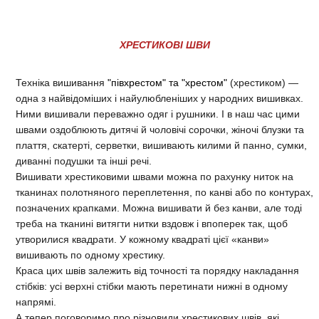
ХРЕСТИКОВІ ШВИ
Техніка вишивання
"півхрестом" та "хрестом"
(хрестиком) —
одна з найвідоміших і найулюбленіших у народних вишивках.
Ними вишивали переважно одяг і рушники. І в наш час цими
швами оздоблюють дитячі й чоловічі сорочки, жіночі блузки та
плаття, скатерті, серветки, вишивають килими й панно, сумки,
диванні подушки та інші речі.
Вишивати хрестиковими швами можна по рахунку ниток на
тканинах полотняного переплетення, по канві або по контурах,
позначених крапками. Можна вишивати й без канви, але тоді
треба на тканині витягти нитки вздовж і впоперек так, щоб
утворилися квадрати. У кожному квадраті цієї «канви»
вишивають по одному хрестику.
Краса цих швів залежить від точності та порядку накладання
стібків: усі верхні стібки мають перетинати нижні в одному
напрямі.
А тепер поговоримо про різновиди хрестикових швів, які