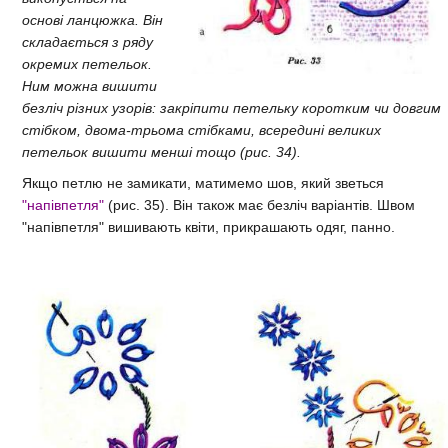
основі ланцюжка. Він
складається з ряду
окремих петельок.
Ним можна вишити
безліч різних узорів: закріпити петельку коротким чи довгим
стібком, двома-трьома стібками, всередині великих
петельок вишити менші тощо (рис. 34).
Якщо петлю не замикати, матимемо шов, який зветься
"напівпетля"
(рис. 35). Він також має безліч варіантів. Швом
"напівпетля" вишивають квіти, прикрашають одяг, панно.