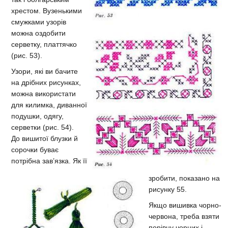
хрестом. Вузенькими
смужками узорів
можна оздобити
серветку, платтячко
(рис. 53).
Узори, які ви бачите
на дрібних рисунках,
можна використати
для килимка, диванної
подушки, одягу,
серветки (рис. 54).
До вишитої блузки й
сорочки буває
потрібна зав’язка. Як її
зробити, показано на
рисунку 55.
Якщо вишивка чорно-
червона, треба взяти
порівну чорних і