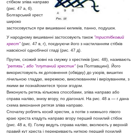
стібком зліва направо
(рис. 47 а, б).
Болгарський хрест
широко
застосовується при вишиванні килимів, панно, подушок.
У народному вишиванні застосовують також
"тристібковий
хрест"
(рис. 47 в, г), поєднуючи його з настиланням стібків
навскісної однобічної гладі (рис. 47 д).
Прутик, схожий зовні на смужку з хрестиків (рис. 48), називають
"ретязь", або "плутаний хрестик"
(на Полтавщині). Його
використовують як доповнення (обвідку) до узорів, вишитих
лічильною гладдю, мережкою, виколюванням і вирізуванням, з
якими ви познайомитеся трохи згодом.
Виконують ретязь кількома способами, зліва направо або
справа наліво, знизу вгору, по діагоналі. На рис. 48 а — г дана
схема виконання ретязя зліва направо.
Спочатку роблять косий хрестик, а потім з нижнього лівого
краю хреста кладуть направо вгору перший похилий стібок
(рис. 48 а, б). Голку ведуть справа наліво, вколюють у верхній
правий кут хреста і перекривають ниткою перший похилий