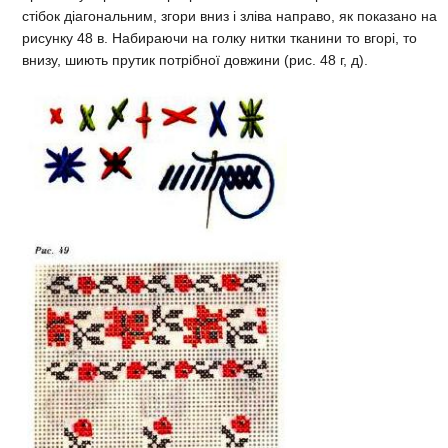
стібок діагональним, згори вниз і зліва направо, як показано на
рисунку 48 в. Набираючи на голку нитки тканини то вгорі, то
внизу, шиють прутик потрібної довжини (рис. 48 г, д).