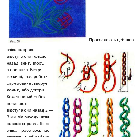
Прокладають цей шов
зліва направо,
відступаючи голкою
назад, знизу вгору,
згори вниз. Вістря
голки під час роботи
спрямоване ліворуч
донизу або догори.
Кожен новий стібок
починають,
відступаючи назад 2 —
3 мм від виходу нитки
навскіс справа або ж
зліва. Треба весь час
стежити, щоб робоча