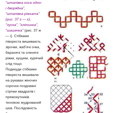
"штапівка
коса одно-
і дворядна",
"штапівка
ріжката"
(рис. 37 г — є)
,
"луска", "клітинка",
"шашечка"
(рис. 37 ж
— і). Стібками
півхреста вишивають
зірочки, жаб'ячі очка,
баранячі та оленячі
ріжки, кущики, курячий
слід тощо.
Подекуди стібками
півхреста вишивали
на рукавах жіночих
сорочок поздовжні
стрічки квадратів і
прямокутників
технікою мудрований
шов. Послідовність