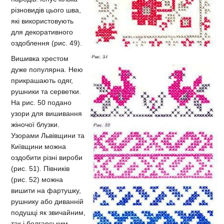
різновидів цього шва,
які використовують
для декоративного
оздоблення (рис. 49).
Вишивка хрестом
дуже популярна. Нею
прикрашають одяг,
рушники та серветки.
На рис. 50 подано
узори для вишивання
жіночої блузки.
Узорами Львівщини та
Київщини можна
оздобити різні вироби
(рис. 51). Півників
(рис. 52) можна
вишити на фартушку,
рушнику або диванній
подушці як звичайним,
так і болгарським