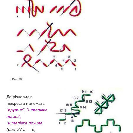
До різновидів
півхреста належать
"прутик", "штапівка
пряма",
"штапівка
похила"
(рис. 37 а — в)
,