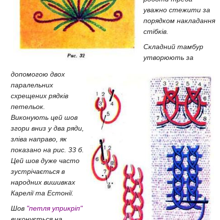
уважно стежити за
порядком накладання
стібків.
Складний тамбур
утворюють за
допомогою двох
паралельних
схрещених рядків
петельок.
Виконують цей шов
згори вниз у два ряди,
зліва направо, як
показано на рис. 33 б.
Цей шов дуже часто
зустрічається в
народних вишивках
Карелії та Естонії.
Шов
"петля уприкріп"
виконується на