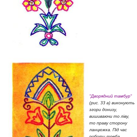
"Дворядний тамбур"
(рис. 33 а) виконують
згори донизу,
вишиваючи то ліву,
то праву сторону
ланцюжка. Під час
роботи треба