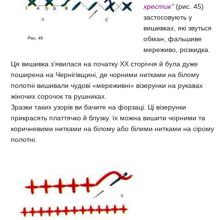
хрестик"
(рис. 45)
застосовують у
вишивках, які звуться
обман, фальшиве
мереживо, розкидка.
Ця вишивка з’явилася на початку XX сторіччя й була дуже
поширена на Чернігівщині, де чорними нитками на білому
полотні вишивали чудові «мереживні» візерунки на рукавах
жіночих сорочок та рушниках.
Зразки таких узорів ви бачите на форзаці. Ці візерунки
прикрасять платтячко й блузку. їх можна вишити чорними та
коричневими нитками на білому або білими нитками на сірому
полотні.