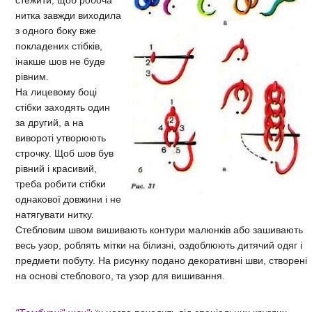
нитка завжди виходила
з одного боку вже
покладених стібків,
інакше шов не буде
рівним.
На лицевому боці
стібки заходять один
за другий, а на
вивороті утворюють
строчку. Щоб шов був
рівний і красивий,
треба робити стібки
однакової довжини і не
натягувати нитку.
Стебловим швом вишивають контури малюнків або зашивають
весь узор, роблять мітки на білизні, оздоблюють дитячий одяг і
предмети побуту. На рисунку подано декоративні шви, створені
на основі стеблового, та узор для вишивання.