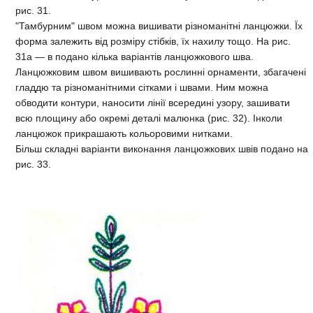
рис. 31.
"Тамбурним" швом можна вишивати різноманітні ланцюжки. Їх
форма залежить від розміру стібків, їх нахилу тощо. На рис.
31а — в подано кілька варіантів ланцюжкового шва.
Ланцюжковим швом вишивають рослинні орнаменти, збагачені
гладдю та різноманітними сітками і швами. Ним можна
обводити контури, наносити лінії всередині узору, зашивати
всю площину або окремі деталі малюнка (рис. 32). Інколи
ланцюжок прикрашають кольоровими нитками.
Більш складні варіанти виконання ланцюжкових швів подано на
рис. 33.