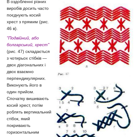
В оздобленні різних
виробів досить часто
поєднують косий
хрест з прямим (рис.
46 в).
"Подвійний, або
болгарський, хрест"
(рис. 47) складається
з чотирьох стібків —
двох діагональних і
двох взаємно
перпендикулярних.
Виконують його в
один прийом.
Спочатку вишивають
косий хрест, потім
роблять вертикальний
стібок, який
покривають
горизонтальним