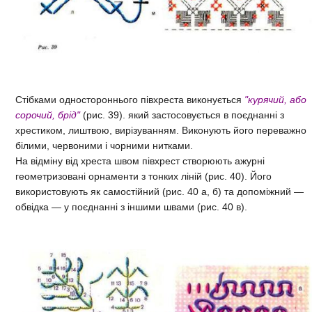
Стібками одностороннього півхреста виконується
"курячий, або
сорочий, брід"
(рис. 39). який застосовується в поєднанні з
хрестиком, лиштвою, вирізуванням. Виконують його переважно
білими, червоними і чорними нитками.
На відміну від хреста швом півхрест створюють ажурні
геометризовані орнаменти з тонких ліній (рис. 40). Його
використовують як самостійний (рис. 40 а, б) та допоміжний —
обвідка — у поєднанні з іншими швами (рис. 40 в).