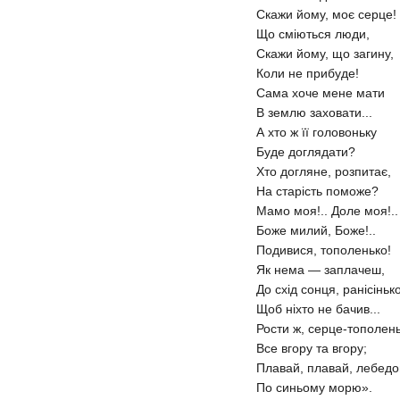
Скажи йому, моє серце!
Що сміються люди,
Скажи йому, що загину,
Коли не прибуде!
Сама хоче мене мати
В землю заховати...
А хто ж її головоньку
Буде доглядати?
Хто догляне, розпитає,
На старість поможе?
Мамо моя!.. Доле моя!..
Боже милий, Боже!..
Подивися, тополенько!
Як нема — заплачеш,
До схід сонця, ранісінько
Щоб ніхто не бачив...
Рости ж, серце-тополень
Все вгору та вгору;
Плавай, плавай, лебедо
По синьому морю».