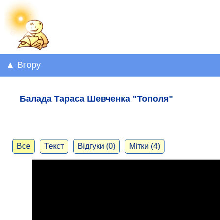
▲ Вгору
Балада Тараса Шевченка "Тополя"
Все
Текст
Відгуки (0)
Мітки (4)