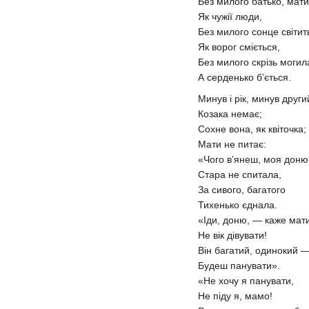
Без милого батько, мат
Як чужії люди,
Без милого сонце світи
Як ворог сміється,
Без милого скрізь могила
А серденько б’ється.
Минув і рік, минув друг
Козака немає;
Сохне вона, як квіточка;
Мати не питає:
«Чого в’янеш, моя дон
Стара не спитала,
За сивого, багатого
Тихенько єднала.
«Іди, доню, — каже мат
Не вік дівувати!
Він багатий, одинокий 
Будеш панувати».
«Не хочу я панувати,
Не піду я, мамо!