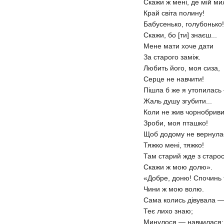
Скажи ж мені, де мій м
Край світа полину!
Бабусенько, голубонько!
Скажи, бо [ти] знаєш...
Мене мати хоче дати
За старого заміж.
Любить його, моя сиза,
Серце не навчити!
Пішла б же я утопилась
Жаль душу згубити...
Коли не жив чорнобриви
Зроби, моя пташко!
Щоб додому не вернулас
Тяжко мені, тяжко!
Там старий жде з старос
Скажи ж мою долю».
«Добре, доню! Спочинь 
Чини ж мою волю.
Сама колись дівувала 
Теє лихо знаю;
Минулося — навчилася: