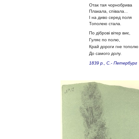
Отак тая чорнобрива
Плакала, співала...
І на диво серед поля
Тополею стала.
По діброві вітер виє,
Гуляє по полю,
Край дороги гне тополю
До самого долу.
1839 р., С.- Петербург