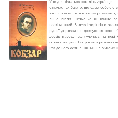
Уже для багатьох поколінь українців — 
означає так багато, що сама собою ств
нього знаємо, все в ньому розуміємо, і
лише ілюзія. Шевченко як явище ве
нескінченний. Волею історії він ототож
рідної держави продовжується нею, вб
досвід народу, відгукуючись на нові
скрижалей долі. Він росте й розвивається
йти до його осягнення. Ми на вічному 