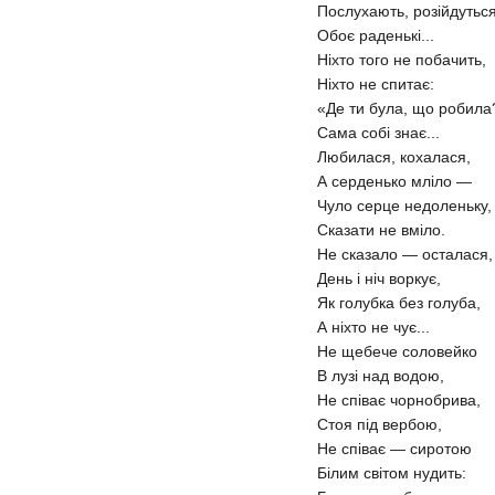
Послухають, розійдуться
Обоє раденькі...
Ніхто того не побачить,
Ніхто не спитає:
«Де ти була, що робила
Сама собі знає...
Любилася, кохалася,
А серденько мліло —
Чуло серце недоленьку,
Сказати не вміло.
Не сказало — осталася,
День і ніч воркує,
Як голубка без голуба,
А ніхто не чує...
Не щебече соловейко
В лузі над водою,
Не співає чорнобрива,
Стоя під вербою,
Не співає — сиротою
Білим світом нудить: