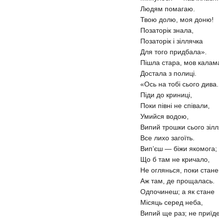
Людям помагаю.
Твою долю, моя доню!
Позаторік знала,
Позаторік і зіллячка
Для того придбала».
Пішла стара, мов калам
Достала з полиці.
«Ось на тобі сього дива.
Піди до криниці,
Поки півні не співали,
Умийся водою,
Випий трошки сього зіл
Все лихо загоїть.
Вип’єш — біжи якомога;
Що б там не кричало,
Не оглянься, поки стан
Аж там, де прощалась.
Одпочинеш; а як стане
Місяць серед неба,
Випий ще раз; не приїд