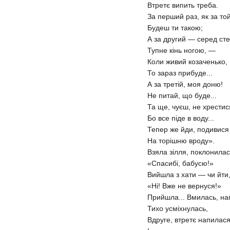
Втретє випить треба.
За перший раз, як за той
Будеш ти такою;
А за другий — серед ст
Тупне кінь ногою, —
Коли живий козаченько,
То зараз прибуде...
А за третій, моя доню!
Не питай, що буде...
Та ще, чуєш, не хрести
Бо все піде в воду...
Тепер же йди, подивися
На торішню вроду».
Взяла зілля, поклонилас
«Спасибі, бабусю!»
Вийшла з хати — чи йти, 
«Ні! Вже не вернуся!»
Прийшла... Вмилась, на
Тихо усміхнулась,
Вдруге, втретє напилас