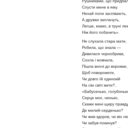
Рушниками, що придбал
Спусти мене в яму.
Нехай попи заспівають,
А дружки заплачуть,
Легше, мамо, в труні ле
Ніж його побачить».
Не слухала стара мати,
Робила, що знала —
Дивилася чорнобрива,
Сохла і мовчала,
Пішла вночі до ворожки,
Щоб поворожити,
Чи довго їй одинокій
На сім світі жити?..
«Бабусенько, голубоньк
Серце моє, ненько,
Скажи мені щиру правду
Де милий-серденько?
Чи жив-здоров, чи він л
Чи забув-покинув?