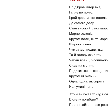
По діброві вітер виє,
Гуляє по полю,
Край дороги гне тополю
До самого долу.
Стан високий, лист шир
Марне зеленіє.
Кругом поле, як те море
Широке, синіє.
Чумак іде, подивиться
Та й голову схилить,
Чабан вранці з сопілкою
Сяде на могилі,
Подивиться — серце ни
Кругом ні билини.
Одна, одна, як сирота
На чужині, гине!
Хто ж викохав тонку, гну
В степу погибати?
Постривайте — все розк