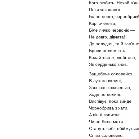
Кого любить. Нехай в’ян
Поки закопають,
Бо не довго, чорнобриві
Карі оченята,
Біле личко червоніє —
Не довго, дівчата!
До полудня, та й зав’яне
Брови полиняють.
Кохайтеся ж, любітеся,
Як серденько знає.
Защебече соловейко
В лузі на калині,
Заспіває козаченько,
Ходя по долині.
Виспівує, поки вийде
Чорнобрива з хати,
А він її запитає,
Чи не била мати.
Стануть собі, обіймутьс
Співа соловейко;