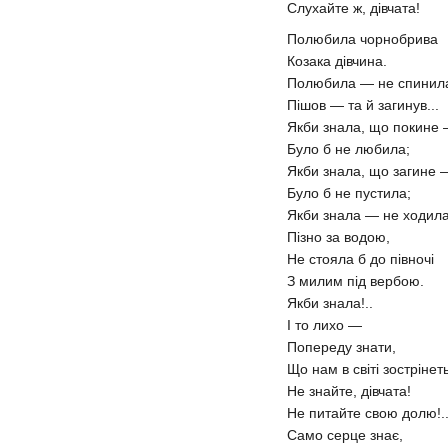
Слухайте ж, дівчата!
Полюбила чорнобрива
Козака дівчина.
Полюбила — не спинил
Пішов — та й загинув...
Якби знала, що покине
Було б не любила;
Якби знала, що загине 
Було б не пустила;
Якби знала — не ходила
Пізно за водою,
Не стояла б до півночі
З милим під вербою.
Якби знала!..
І то лихо —
Попереду знати,
Що нам в світі зострінеть
Не знайте, дівчата!
Не питайте свою долю!.
Само серце знає,