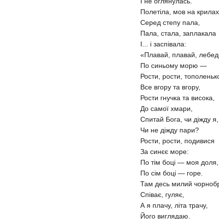
І не оглянулась.
Полетіла, мов на крилах
Серед степу пала,
Пала, стала, заплакала
І... і заспівала:
«Плавай, плавай, лебед
По синьому морю —
Рости, рости, тополеньк
Все вгору та вгору,
Рости гнучка та висока,
До самої хмари,
Спитай Бога, чи діжду я,
Чи не діжду пари?
Рости, рости, подивися
За синєє море:
По тім боці — моя доля,
По сім боці — горе.
Там десь милий чорноб
Співає, гуляє,
А я плачу, літа трачу,
Його виглядаю.