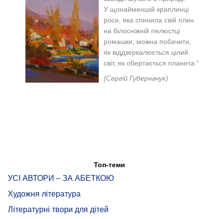
У щонайменшій краплинці
роси, яка спинила свій плин
на білосніжній пелюстці
ромашки, можна побачити,
як віддзеркалюється цілий
світ, як обертається планета."
(Сергій Губерначук)
Топ-теми
УСІ АВТОРИ – ЗА АБЕТКОЮ
Художня література
Літературні твори для дітей