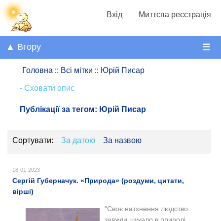
Вхід
Миттєва реєстрація
▲ Вгору
☰
Головна
::
Всі мітки
::
Юрій Писар
- Сховати опис
Публікації за тегом:
Юрій Писар
Сортувати:
За датою
За назвою
18-01-2023
Сергій Губерначук. «Природа» (роздуми, цитати,
вірші)
"Своє натхнення людство
завжди шукало в природі.