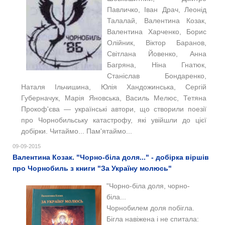
Павличко, Іван Драч, Леонід
Талалай, Валентина Козак,
Валентина Харченко, Борис
Олійник, Віктор Баранов,
Світлана Йовенко, Анна
Багряна, Ніна Гнатюк,
Станіслав Бондаренко,
Наталя Ільчишина, Юлія Хандожинська, Сергій
Губерначук, Марія Яновська, Василь Мелюс, Тетяна
Прокоф'єва — українські автори, що створили поезії
про Чорнобильську катастрофу, які увійшли до цієї
добірки. Читаймо... Пам'ятаймо...
09-09-2015
Валентина Козак. "Чорно-біла доля..." - добірка віршів
про Чорнобиль з книги "За Україну молюсь"
"
Чорно-біла доля, чорно-
біла...
Чорнобилем доля побігла.
Бігла навіжена і не спитала: