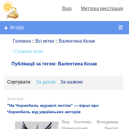
Вхід
Миттєва реєстрація
▲ Вгору
☰
Головна
::
Всі мітки
::
Валентина Козак
- Сховати опис
Публікації за тегом:
Валентина Козак
Сортувати:
За датою
За назвою
25-04-2018
"На Чорнобиль журавлі летіли" — вірші про
Чорнобиль від українських авторів
Ліна Костенко, Володимир
Шовкошитний, Дмитро