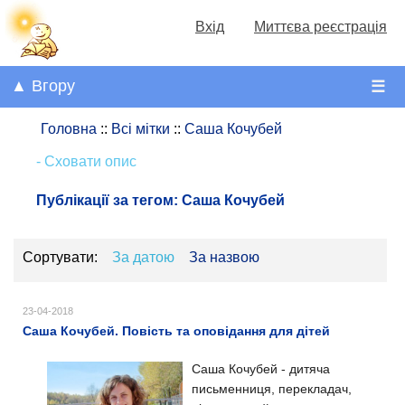
Вхід
Миттєва реєстрація
▲ Вгору
☰
Головна
::
Всі мітки
::
Саша Кочубей
- Сховати опис
Публікації за тегом:
Саша Кочубей
Сортувати:
За датою
За назвою
23-04-2018
Саша Кочубей. Повість та оповідання для дітей
Саша Кочубей - дитяча
письменниця, перекладач,