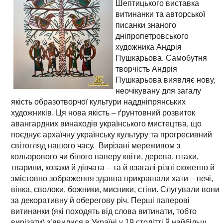
Шептицького виставка
витинанки та авторської
писанки знаного
дніпропетровського
художника Андрія
Пушкарьова. Самобутня
творчість Андрія
Пушкарьова виявляє нову,
неочікувану для загалу
якість образотворчої культури наддніпрянських
художників. Ця нова якість – ґрунтовний розвиток
авангардних винаходів українського мистецтва, що
поєднує архаїчну українську культуру та прогресивний
світогляд нашого часу. Вирізані мереживом з
кольорового чи білого паперу квіти, дерева, птахи,
тварини, козаки й дівчата – та й взагалі різні сюжетно й
змістовно зображення здавна прикрашали хати – печі,
вінка, сволоки, божники, мисники, стіни. Слугували вони
за декоративну й оберегову річ. Перші паперові
витинанки (які походять від слова витинати, тобто
вирізати) з’явилися в Україні у 19 столітті й найбільш