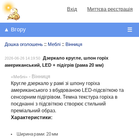
Вхід
Миттєва реєстрація
▲ Вгору
☰
Дошка оголошень
::
Меблі
::
Вінниця
Дзеркало кругле, шпон горіх
2026-06-26 14:19:50
американський, LED + підігрів (рама 20 мм)
- Вінниця
«Меблі»
Кругле дзеркало у рамі зі шпону горіха
американського з вбудованою LED-підсвіткою та
сенсорним підігрівом. Темна текстура горіха в
поєднанні з підсвіткою створює стильний
преміальний образ.
Характеристики:
Ширина рами: 20 мм