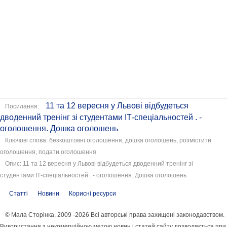
11 та 12 вересня у Львові відбудеться
Посилання:
дводенний тренінг зі студентами ІТ-спеціальностей . -
оголошення. Дошка оголошень
Ключові слова: безкоштовні оголошення, дошка оголошень, розмістити
оголошення, подати оголошення
Опис: 11 та 12 вересня у Львові відбудеться дводенний тренінг зі
студентами ІТ-спеціальностей . - оголошення. Дошка оголошень
Статті
Новини
Корисні ресурси
© Мала Сторінка, 2009 -2026 Всі авторські права захищені законодавством.
Використання з некомерційною метою новин і статей сайту дозволяється при