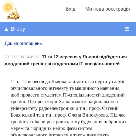
Вхід
Миттєва реєстрація
▲ Вгору
☰
Дошка оголошень
11 та 12 вересня у Львові відбудеться
2017-09-06 14:49:18
дводенний тренінг зі студентами ІТ-спеціальностей
11 та 12 вересня до Львова завітають експерти у галузі
обчислювального інтелекту та машинного навчання,
щоб провести студентам ІТ-спеціальностей дводенний
тренінг. Це професори Харківського національного
університету радіоелектроніки д.т.н., проф. Євгеній
Бодянський та д.т.н., проф. Олена Винокурова. Під час
тренінгу спікери розкриють тему будування нейронних
мереж та гібридних нейро-фаззі систем
обчислювального інтелекту, а також висвітлять