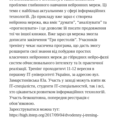
проблеми глибинного навчання нейронних мереж. Ці
теми є найбільш актуальними у сфері інформаційних
технологій. До прикладу вже зараз є створена
нейронна мережа, яка вміє “думати”, “аналізувати” та
«прогнозувати» і це дозволяє їй писати продовження
тої чи іншої книжки. Вже зараз ця мережа змогла
дописати закінчення “Гри престолів”. Учасників
тренінгу чекає насичена програма, що дасть змогу
розширити свої знання від побудови простих
класичних нейронних мереж до гібридних нейро-фаззі
систем обчислювального інтелекту та їх практичної
реалізації. Тренінг проходитиvt 11-12 вересня в
першому ІТ-університеті України, за адресою вул.
Замарстинівська 83а. Участь у заході можуть взяти як
ІТ-спеціалісти, студенти ІТ-спеціальностей, так і всі,
хто цікавиться розвитком інформаційних технологій.
Участь безкоштовна, попередня реєстрація є
обов’язковою.
Зареєструватися можна тут:
https://high.itstep.org/2017/09/04/dvodenny-j-trening-