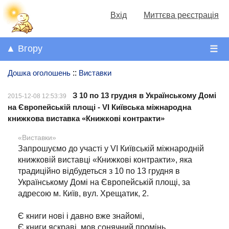
Вхід
Миттєва реєстрація
▲ Вгору
☰
Дошка оголошень
::
Виставки
З 10 по 13 грудня в Українському Домі
2015-12-08 12:53:39
на Європейській площі - VI Київська міжнародна
книжкова виставка «Книжкові контракти»
«Виставки»
Запрошуємо до участі у VI Київській міжнародній
книжковій виставці «Книжкові контракти», яка
традиційно відбудеться з 10 по 13 грудня в
Українському Домі на Європейській площі, за
адресою м. Київ, вул. Хрещатик, 2.
Є книги нові і давно вже знайомі,
Є книги яскраві, мов сонячний промінь.