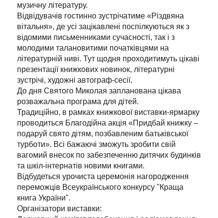
музичну літературу.
Відвідувачів гостинно зустрічатиме «Різдвяна
вітальня», де усі зацікавлені поспілкуються як з
відомими письменниками сучасності, так і з
молодими талановитими початківцями на
літературній ниві. Тут щодня проходитимуть цікаві
презентації книжкових новинок, літературні
зустрічі, художні автограф-сесії.
До дня Святого Миколая запланована цікава
розважальна програма для дітей.
Традиційно, в рамках книжкової виставки-ярмарку
проводиться Благодійна акція «Придбай книжку –
подаруй свято дітям, позбавленим батьківської
турботи». Всі бажаючі зможуть зробити свій
вагомий внесок по забезпеченню дитячих будинків
та шкіл-інтернатів новими книгами.
Відбудеться урочиста церемонія нагородження
переможців Всеукраїнського конкурсу "Краща
книга України".
Організатори виставки: