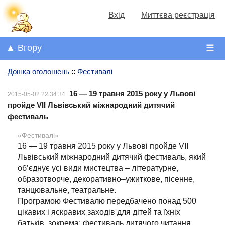
Вхід
Миттєва реєстрація
▲ Вгору
☰
Дошка оголошень
::
Фестивалі
16 — 19 травня 2015 року у Львові
2015-05-02 22:34:34
пройде VII Львівський міжнародний дитячий
фестиваль
«Фестивалі»
16 — 19 травня 2015 року у Львові пройде VII
Львівський міжнародний дитячий фестиваль, який
об’єднує усі види мистецтва – літературне,
образотворче, декоративно–ужиткове, пісенне,
танцювальне, театральне.
Програмою Фестивалю передбачено понад 500
цікавих і яскравих заходів для дітей та їхніх
батьків, зокрема: фестиваль дитячого читання