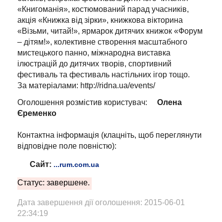
«Книгоманія», костюмований парад учасників,
акція «Книжка від зірки», книжкова вікторина
«Візьми, читай!», ярмарок дитячих книжок «Форум
– дітям!», колективне створення масштабного
мистецького панно, міжнародна виставка
ілюстрацій до дитячих творів, спортивний
фестиваль та фестиваль настільних ігор тощо.
За матеріалами: http://ridna.ua/events/
Оголошення розмістив користувач:
Олена
Єременко
Контактна інформація (клацніть, щоб переглянути
відповідне поле повністю):
Сайт:
...rum.com.ua
Статус: завершене.
Дата завершення дії оголошення: 2015-06-01
22:34:19