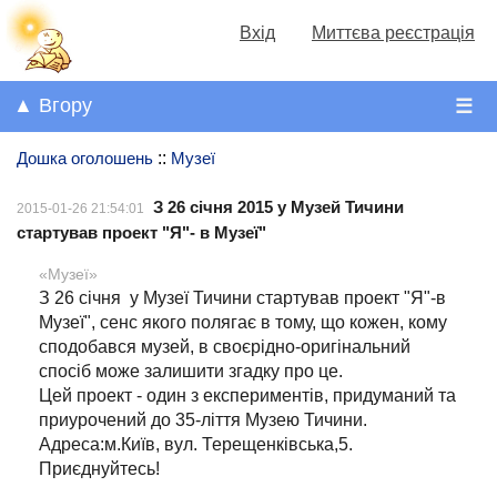
Вхід
Миттєва реєстрація
▲ Вгору
☰
Дошка оголошень
::
Музеї
З 26 січня 2015 у Музей Тичини
2015-01-26 21:54:01
стартував проект "Я"- в Музеї"
«Музеї»
З 26 січня у Музеї Тичини стартував проект "Я"-в
Музеї", сенс якого полягає в тому, що кожен, кому
сподобався музей, в своєрідно-оригінальний
спосіб може залишити згадку про це.
Цей проект - один з експериментів, придуманий та
приурочений до 35-ліття Музею Тичини.
Адреса:м.Київ, вул. Терещенківська,5.
Приєднуйтесь!