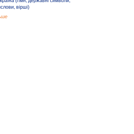
країна (гімн, державні символи,
ислови, вірші)
ьше