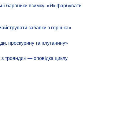
ні барвники взимку: «Як фарбувати
майструвати забавки з горішка»
ди, проскурину та плутанину»
 з троянди» — оповідка циклу