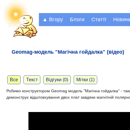
▲ Вгору
Блоги
Статті
Новин
Geomag-модель "Магічна гойдалка" (відео)
Все
Текст
Відгуки (0)
Мітки (1)
Робимо конструктором Geomag модель "Магічна гойдалка" - так
демонструє відштовхування двох плат завдяки магнітній полярно