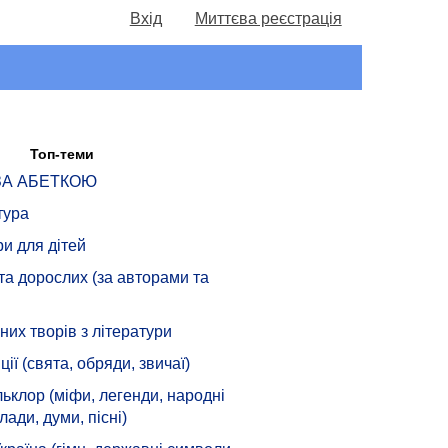
Вхід
Миттєва реєстрація
Топ-теми
 ЗА АБЕТКОЮ
тура
ри для дітей
 та дорослих (за авторами та
их творів з літератури
ції (свята, обряди, звичаї)
ьклор (міфи, легенди, народні
лади, думи, пісні)