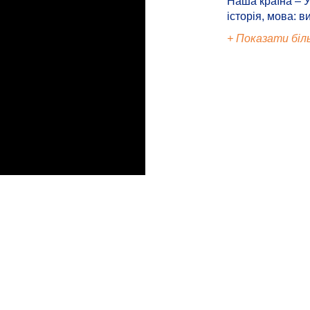
Наша країна – У
історія, мова: в
+ Показати біл