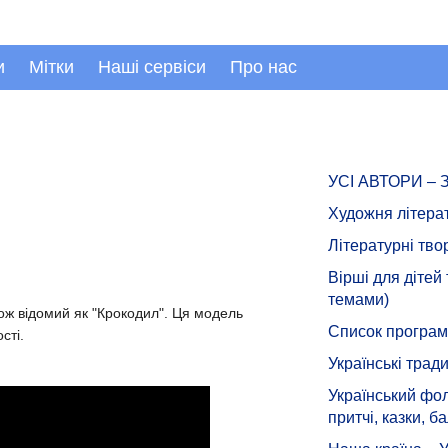
и
Мітки
Наші сервіси
Про нас
УСІ АВТОРИ –
Художня літера
Літературні тво
Вірші для дітей
темами)
ож відомий як "Крокодил". Ця модель
Список програмн
сті.
Українські тради
Український фол
притчі, казки, ба