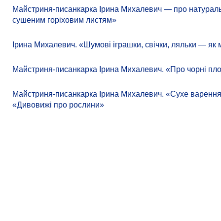
Майстриня-писанкарка Ірина Михалевич — про натураль
сушеним горіховим листям»
Ірина Михалевич. «Шумові іграшки, свічки, ляльки — як 
Майстриня-писанкарка Ірина Михалевич. «Про чорні пло
Майстриня-писанкарка Ірина Михалевич. «Сухе варення
«Дивовижі про рослини»