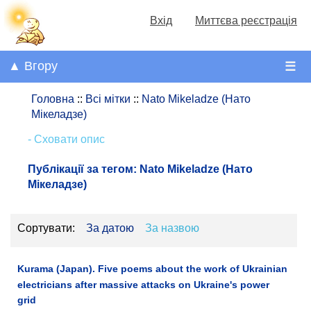
Вхід
Миттєва реєстрація
▲ Вгору
☰
Головна
::
Всі мітки
::
Nato Mikeladze (Нато
Мікеладзе)
- Сховати опис
Публікації за тегом:
Nato Mikeladze (Нато
Мікеладзе)
Сортувати:
За датою
За назвою
Kurama (Japan). Five poems about the work of Ukrainian
electricians after massive attacks on Ukraine's power
grid