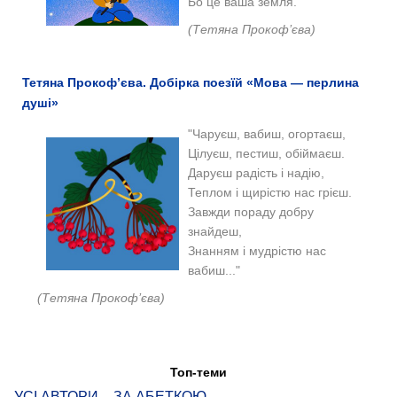
Бо це ваша земля."
(Тетяна Прокоф’єва)
Тетяна Прокоф’єва. Добірка поезїй «Мова — перлина
душі»
"Чаруєш, вабиш, огортаєш,
Цілуєш, пестиш, обіймаєш.
Даруєш радість і надію,
Теплом і щирістю нас грієш.
Завжди пораду добру
знайдеш,
Знанням і мудрістю нас
вабиш..."
(Тетяна Прокоф’єва)
Топ-теми
УСІ АВТОРИ – ЗА АБЕТКОЮ