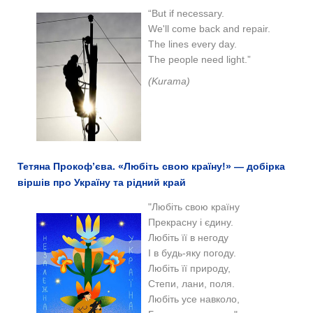
“But if necessary.
We'll come back and repair.
The lines every day.
The people need light.”
(Kurama)
Тетяна Прокоф’єва. «Любіть свою країну!» — добірка
віршів про Україну та рідний край
"Любіть свою країну
Прекрасну і єдину.
Любіть її в негоду
І в будь-яку погоду.
Любіть її природу,
Степи, лани, поля.
Любіть усе навколо,