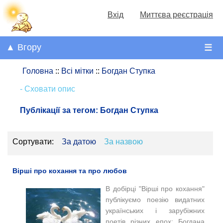
Вхід
Миттєва реєстрація
▲ Вгору
☰
Головна
::
Всі мітки
::
Богдан Ступка
- Сховати опис
Публікації за тегом:
Богдан Ступка
Сортувати:
За датою
За назвою
Вірші про кохання та про любов
В добірці "Вірші про кохання"
публікуємо поезію видатних
українських і зарубіжних
поетів різних епох: Богдана