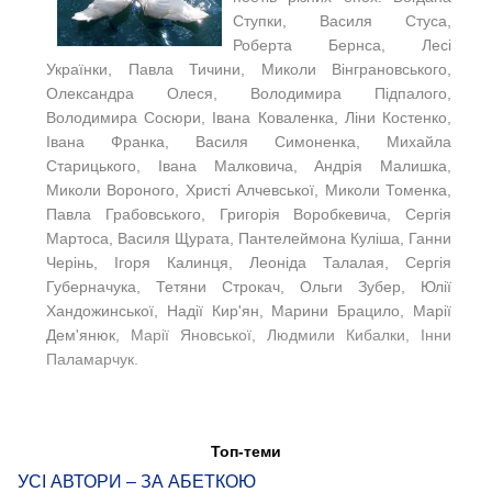
Ступки, Василя Стуса,
Роберта Бернса, Лесі
Українки, Павла Тичини, Миколи Вінграновського,
Олександра Олеся, Володимира Підпалого,
Володимира Сосюри, Івана Коваленка, Ліни Костенко,
Івана Франка, Василя Симоненка, Михайла
Старицького, Івана Малковича, Андрія Малишка,
Миколи Вороного, Христі Алчевської, Миколи Томенка,
Павла Грабовського, Григорія Воробкевича, Сергія
Мартоса, Василя Щурата, Пантелеймона Куліша, Ганни
Черінь, Ігоря Калинця, Леоніда Талалая, Сергія
Губерначука, Тетяни Строкач, Ольги Зубер, Юлії
Хандожинської, Надії Кир'ян, Марини Брацило, Марії
Дем'янюк,
Марії Яновської, Людмили Кибалки, Інни
Паламарчук.
Топ-теми
УСІ АВТОРИ – ЗА АБЕТКОЮ