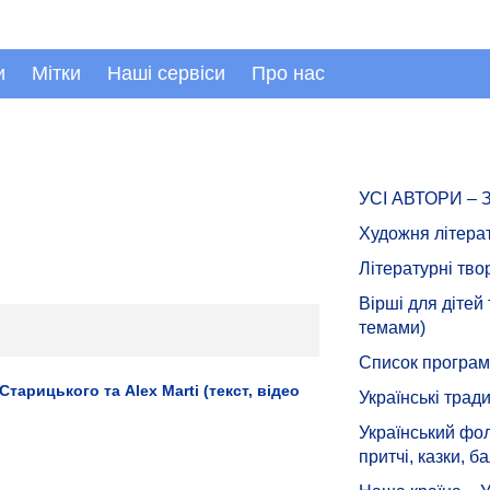
и
Мітки
Наші сервіси
Про нас
УСІ АВТОРИ –
Художня літера
Літературні тво
Вірші для дітей
темами)
Список програмн
Старицького та Alex Marti (текст, відео
Українські тради
Український фол
притчі, казки, ба