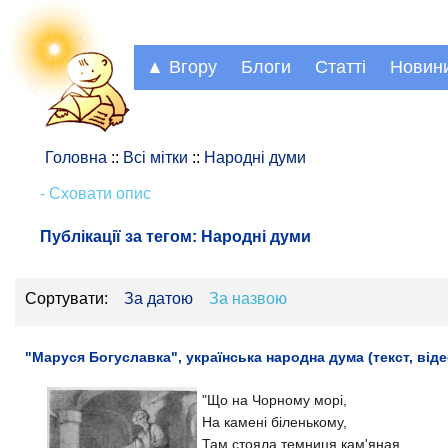
▲ Вгору
Блоги
Статті
Новин
Головна
::
Всі мітки
::
Народні думи
- Сховати опис
Публікації за тегом:
Народні думи
Сортувати:
За датою
За назвою
"Маруся Богуславка", українська народна дума (текст, віде
"
Що на Чорному морі,
На камені біленькому,
Там стояла темниця кам'яная.