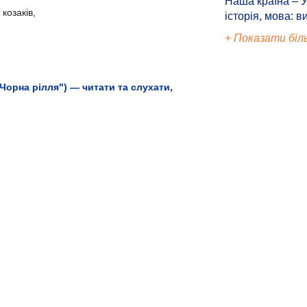
Наша країна – У
козаків,
історія, мова: в
+ Показати біл
Чорна рілля") — читати та слухати,