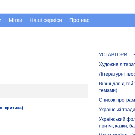
и
Мітки
Наші сервіси
Про нас
УСІ АВТОРИ –
Художня літера
Літературні тво
Вірші для дітей
темами)
Список програмн
о, критика)
Українські тради
Український фол
притчі, казки, ба