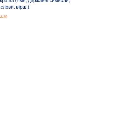
країна (гімн, державні символи,
ислови, вірші)
ьше