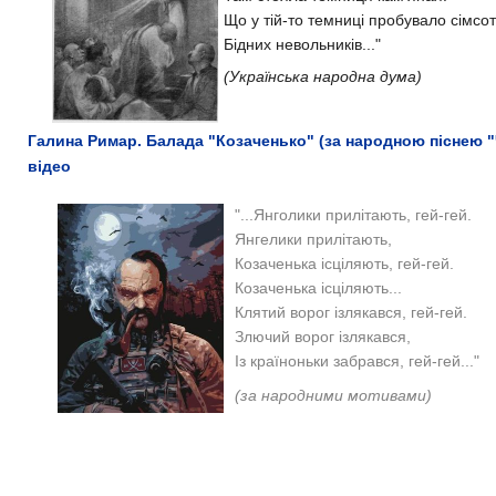
Що у тій-то темниці пробувало сімсот 
Бідних невольників..."
(Українська народна дума)
Галина Римар. Балада "Козаченько" (за народною піснею "
відео
"...Янголики прилітають, гей-гей.
Янгелики прилітають,
Козаченька ісціляють, гей-гей.
Козаченька ісціляють...
Клятий ворог ізлякався, гей-гей.
Злючий ворог ізлякався,
Із країноньки забрався, гей-гей..."
(за народними мотивами)