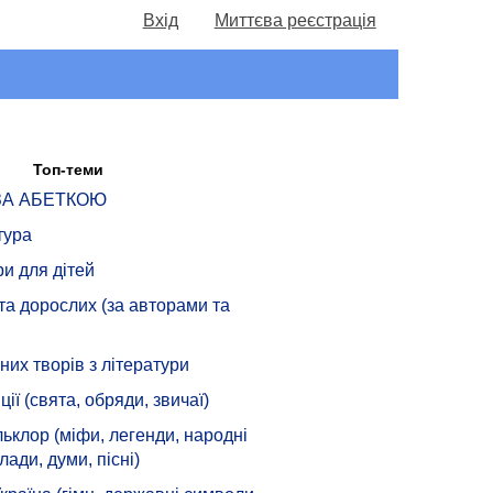
Вхід
Миттєва реєстрація
Топ-теми
 ЗА АБЕТКОЮ
тура
ри для дітей
 та дорослих (за авторами та
их творів з літератури
ції (свята, обряди, звичаї)
ьклор (міфи, легенди, народні
лади, думи, пісні)