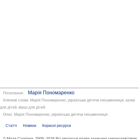
Марія Пономаренко
Посилання:
Ключові слова: Марія Пономаренко, українська дитяча письменниця, казки
для дітей, вірші для дітей
Опис: Марія Пономаренко, українська дитяча письменниця
Статті
Новини
Корисні ресурси
© Мала Сторінка, 2009 -2026 Всі авторські права захищені законодавством.