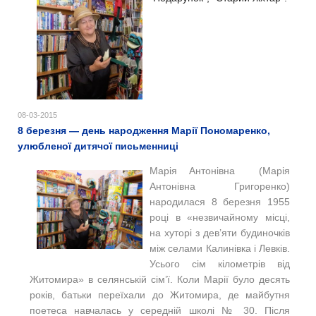
08-03-2015
8 березня — день народження Марії Пономаренко,
улюбленої дитячої письменниці
Марія Антонівна (Марія
Антонівна Григоренко)
народилася 8 березня 1955
році в «незвичайному місці,
на хуторі з дев’яти будиночків
між селами Калинівка і Левків.
Усього сім кілометрів від
Житомира» в селянській сім’ї. Коли Марії було десять
років, батьки переїхали до Житомира, де майбутня
поетеса навчалась у середній школі № 30. Після