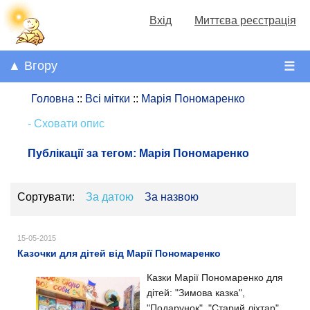
Вхід
Миттєва реєстрація
▲ Вгору
☰
Головна
::
Всі мітки
::
Марія Пономаренко
- Сховати опис
Публікації за тегом:
Марія Пономаренко
Сортувати:
За датою
За назвою
15-05-2015
Казочки для дітей від Марії Пономаренко
Казки Марії Пономаренко для
дітей: "Зимова казка",
"Подарунок", "Старий ліхтар".