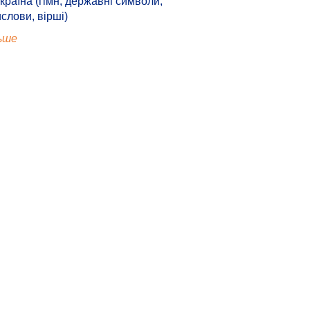
країна (гімн, державні символи,
ислови, вірші)
ьше