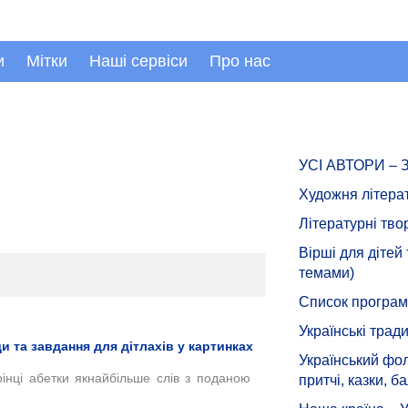
и
Мітки
Наші сервіси
Про нас
УСІ АВТОРИ –
Художня літера
Літературні тво
Вірші для дітей
темами)
Список програмн
Українські тради
и та завдання для дітлахів у картинках
Український фол
рінці абетки якнайбільше слів з поданою
притчі, казки, ба