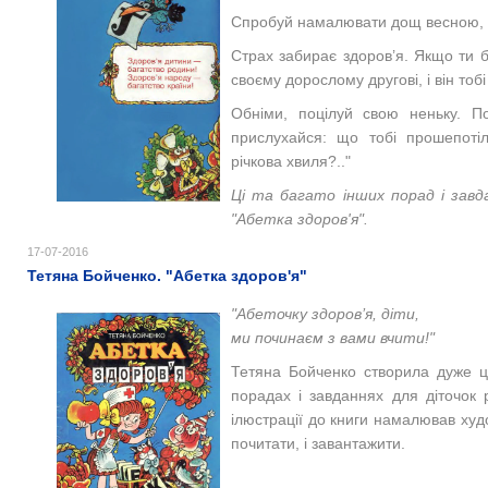
Спробуй намалювати дощ весною, в
Страх забирає здоров’я. Якщо ти б
своєму дорослому другові, і він тоб
Обніми, поцілуй свою неньку. П
прислухайся: що тобі прошепотіл
річкова хвиля?.."
Ці та багато інших порад і завд
"Абетка здоров'я".
17-07-2016
Тетяна Бойченко. "Абетка здоров'я"
"Абеточку здоров’я, діти,
ми починаєм з вами вчити!"
Тетяна Бойченко створила дуже ці
порадах і завданнях для діточок 
ілюстрації до книги намалював
х
уд
почитати, і завантажити.