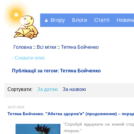
▲ Вгору
Блоги
Статті
Новин
Головна
::
Всі мітки
::
Тетяна Бойченко
- Сховати опис
Публікації за тегом:
Тетяна Бойченко
Сортувати:
За датою
За назвою
18-07-2016
Тетяна Бойченко. "Абетка здоров'я" (продовження) – порад
"
Спробуй відшукати на кожній сто
літерою."