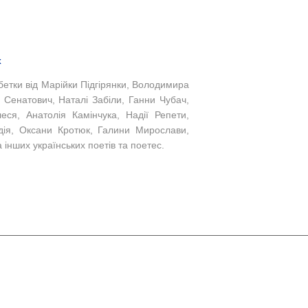
х
бетки від Марійки Підгірянки, Володимира
 Сенатович, Наталі Забіли, Ганни Чубач,
ся, Анатолія Камінчука, Надії Репети,
дія, Оксани Кротюк, Галини Мирослави,
 інших українських поетів та поетес.