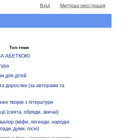
Вхід
Миттєва реєстрація
Топ-теми
 ЗА АБЕТКОЮ
тура
ри для дітей
 та дорослих (за авторами та
их творів з літератури
ції (свята, обряди, звичаї)
ьклор (міфи, легенди, народні
лади, думи, пісні)