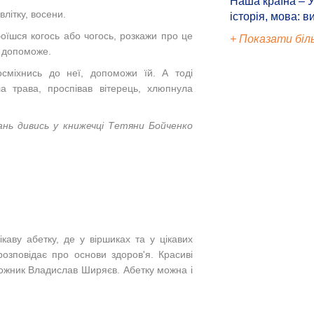
Наша країна – У
літку, восени.
історія, мова: в
оїшся когось або чогось, розкажи про це
+ Показати біл
і допоможе.
осміхнись до неї, допоможи їй. А тоді
а трава, проспівав вітерець, хлюпнула
ань дивись у книжечці Тетяни Бойченко
каву абетку, де у віршиках та у цікавих
розповідає про основи здоров'я. Красиві
ожник Владислав Ширяєв. Абетку можна і