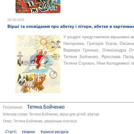
08-09-2009
Вірші та оповідання про абетку і літери, абетки в картинка
У розділі представлено віршовані а
Нагорняка, Григорія Усача, Оксани
Варвари Гринько, Олександра Оле
Тетяни Бойченко, Ярослава Пала
Тетяни Строкач, Ніни Колодяжеої та
Тетяна Бойченко
Посилання:
Ключові слова: Тетяна Бойченко, вірші для дітей, абетка
Опис: Тетяна Бойченко, українська поетеса
Статті
Новини
Корисні ресурси