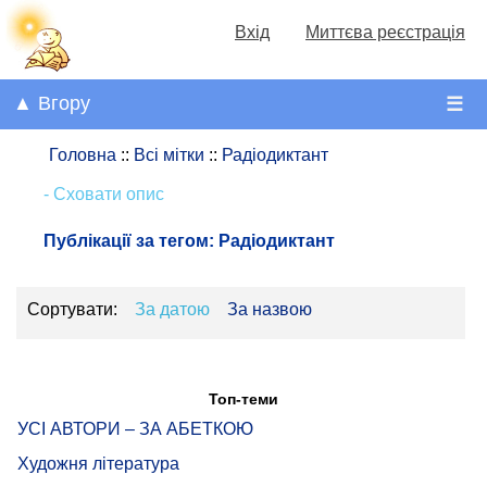
Вхід
Миттєва реєстрація
▲ Вгору
☰
Головна
::
Всі мітки
::
Радіодиктант
- Сховати опис
Публікації за тегом:
Радіодиктант
Сортувати:
За датою
За назвою
Топ-теми
УСІ АВТОРИ – ЗА АБЕТКОЮ
Художня література