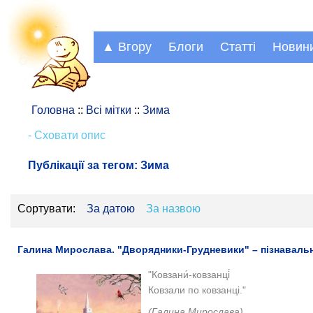
▲ Вгору
Блоги
Статті
Новин
Головна
::
Всі мітки
::
Зима
- Сховати опис
Публікації за тегом:
Зима
Сортувати:
За датою
За назвою
Галина Мирослава. "Дворядники-Грудневики" – пізнавальні
"Ковзани́-ковзанці́
Ковзали по ковзанці."
(Галина Мирослава)