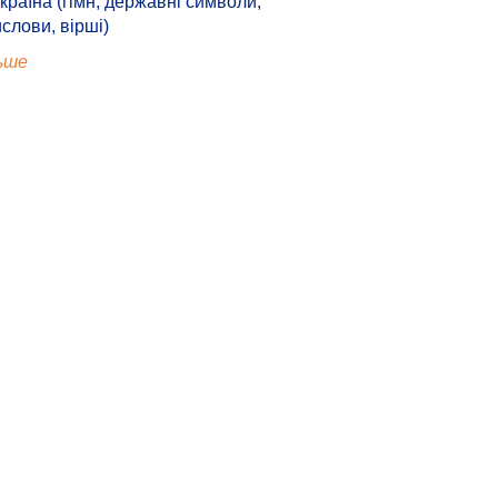
країна (гімн, державні символи,
ислови, вірші)
ьше