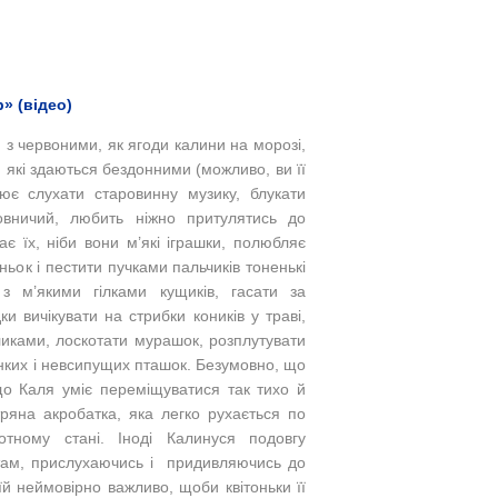
» (відео)
, з червоними, як ягоди калини на морозі,
 які здаються бездонними (можливо, ви її
ює слухати старовинну музику, блукати
вничий, любить ніжно притулятись до
є їх, ніби вони м’які іграшки, полюбляє
ньок і пестити пучками пальчиків тоненькі
 з м’якими гілками кущиків, гасати за
 вичікувати на стрибки коників у траві,
иками, лоскотати мурашок, розплутувати
інких і невсипущих пташок. Безумовно, що
що Каля уміє переміщуватися так тихо й
ряна акробатка, яка легко рухається по
тному стані. Іноді Калинуся подовгу
квітам, прислухаючись і придивляючись до
їй неймовірно важливо, щоби квітоньки її