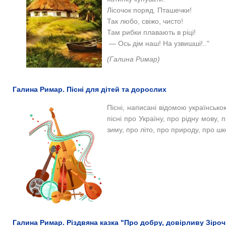
Лісочок поряд. Пташечки!
Так любо, свіжо, чисто!
Там рибки плавають в ріці!
— Ось дім наш! На узвишші!.."
(Галина Римар)
Галина Римар. Пісні для дітей та дорослих
Пісні, написані відомою українськ
пісні про Україну, про рідну мову, 
зиму, про літо, про природу,
про шк
Галина Римар. Різдвяна казка "Про добру, довірливу Зірочку