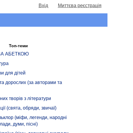
Вхід
Миттєва реєстрація
Топ-теми
 ЗА АБЕТКОЮ
тура
ри для дітей
 та дорослих (за авторами та
их творів з літератури
ції (свята, обряди, звичаї)
ьклор (міфи, легенди, народні
лади, думи, пісні)