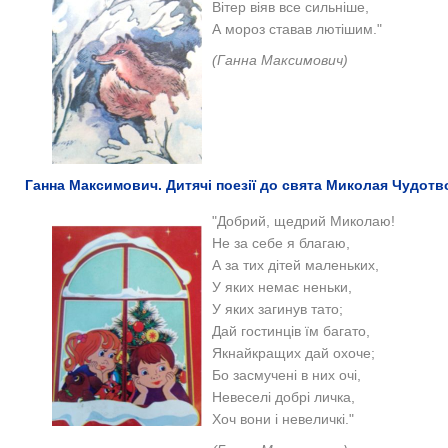
Вітер віяв все сильніше,
А мороз ставав лютішим."
(Ганна Максимович)
Ганна Максимович. Дитячі поезії до свята Миколая Чудот
"Добрий, щедрий Миколаю!
Не за себе я благаю,
А за тих дітей маленьких,
У яких немає неньки,
У яких загинув тато;
Дай гостинців їм багато,
Якнайкращих дай охоче;
Бо засмучені в них очі,
Невеселі добрі личка,
Хоч вони і невеличкі."