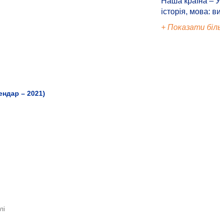
Наша країна – У
історія, мова: в
+ Показати біл
ендар – 2021)
лі