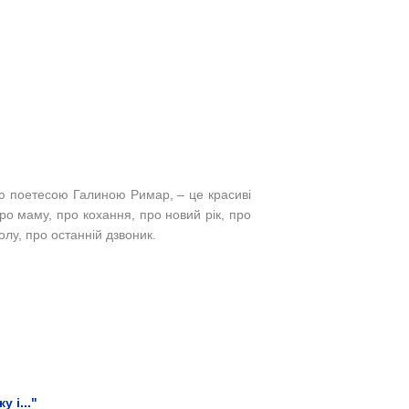
ою поетесою Галиною Римар, – це красиві
про маму, про кохання, про новий рік, про
олу,
про останній дзвоник.
 і..."