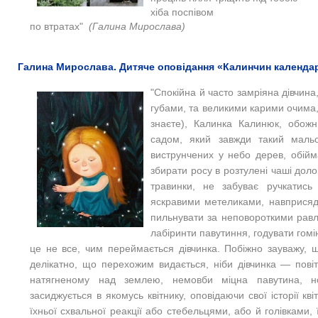
хіба поспівом
по втратах"
(Галина Мирослава)
Галина Мирослава. Дитяче оповідання «Калинчин календар
"Спокійна й часто замріяна дівчина
губами, та великими карими очима,
знаєте), Калинка Калинюк, обожн
садом, який завжди такий мальо
виструнчених у небо дерев, обійма
збирати росу в розтулені чаші доло
травинки, не забуває ручкатись
яскравими метеликами, навприсядки
пильнувати за неповороткими равл
лабіринти павутиння, годувати гом
це не все, чим переймається дівчинка. Побіжно зауважу, 
делікатно, що перехожим видається, ніби дівчинка — повіт
натягненому над землею, немовби міцна павутина, но
засиджується в якомусь квітнику, оповідаючи свої історії 
їхньої схвальної реакції або стебельцями, або й голівками, 