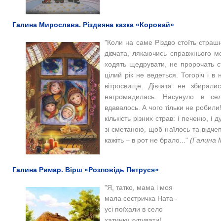
Галина Мирослава. Різдвяна казка «Коровай»
"Коли на саме Різдво стоїть страш
дівчата, лякаючись справжнього мо
ходять щедрувати, не пророчать ста
цілий рік не ведеться. Тогоріч і в
вітросвище. Дівчата не збирали
нагромадилась. Насунуло в сел
вдавалось. А чого тільки не робили
кількість різних страв: і печеню, і 
зі сметаною, щоб наїлось та відче
кажіть – в рот не брало..."
(Галина 
Галина Римар. Вірш «Розповідь Петруся»
"Я, татко, мама і моя
мала сестричка Ната -
усі поїхали в село
хатинку купувати!