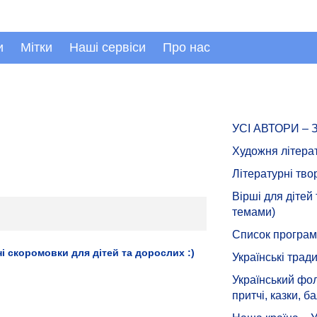
и
Мітки
Наші сервіси
Про нас
УСІ АВТОРИ –
Художня літера
Літературні тво
Вірші для дітей
темами)
Список програмн
 скоромовки для дітей та дорослих :)
Українські тради
Український фол
притчі, казки, ба