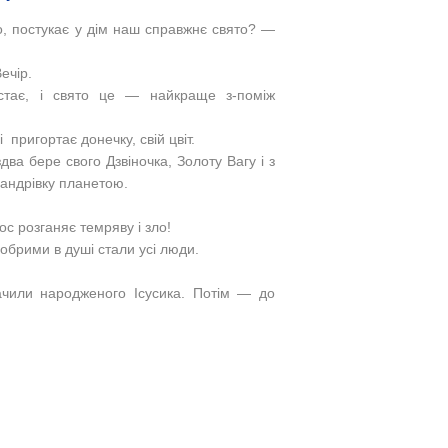
о, постукає у дім наш справжнє свято? —
ечір.
стає, і свято це
—
найкраще з-поміж
 пригортає донечку, свій цвіт.
два бере свого Дзвіночка, Золоту Вагу і з
андрівку планетою.
ос розганяє темряву і зло!
обрими в душі стали усі люди.
чили народженого Ісусика. Потім
—
до