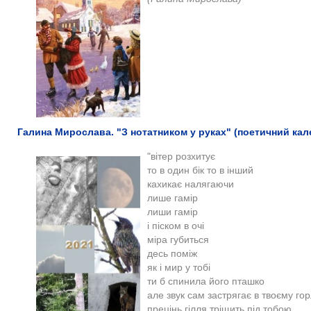
Галина Мирослава. "З нотатником у руках" (поетичний кал
"вітер розхитує
то в один бік то в інший
кахикає налягаючи
лише гамір
лиши гамір
і піском в очі
міра губиться
десь поміж
як і мир у тобі
ти б спинила його пташко
але звук сам застрягає в твоєму гор
прецінь гілля тріщить під тобою