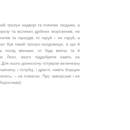
ний тріскун надворі та помежи людьми, а
розу та всіляких дрібних морозенків, не
тків та гараздів, то гаруй – не гаруй, а
 нас був такий тріскун-льодовище, а ще й
сь попід вікнами, от біда взяла та й
о Лихо, якого піддобрити навіть не
! Для нього донесхочу готували величезну
душенину, і голубці, і драглі, навіть борщик
пилось, – не помагає. Про заморське і не
Мирослава)