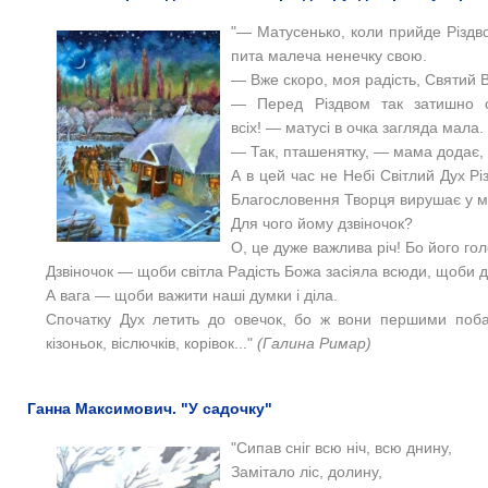
"—
Матусенько, коли прийде Різдв
пита малеча ненечку свою.
—
Вже скоро, моя радість, Святий В
—
Перед Різдвом так затишно 
всіх!
—
матусі в очка загляда мала.
—
Так, пташенятку,
—
мама додає, і
А в цей час не Небі Світлий Дух Різ
Благословення Творця вирушає у м
Для чого йому дзвіночок?
О, це дуже важлива річ! Бо його гол
Дзвіночок
—
щоби світла Радість Божа засіяла всюди, щоби д
А вага
—
щоби важити наші думки і діла.
Спочатку Дух летить до овечок, бо ж вони першими поба
кізоньок, віслючків, корівок..."
(
Галина Римар)
Ганна Максимович. "У садочку"
"Сипав сніг всю ніч, всю днину,
Замітало ліс, долину,