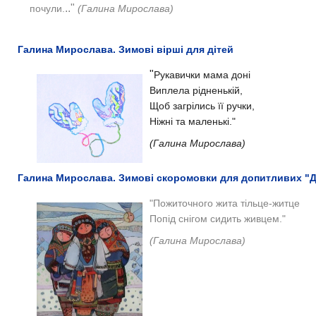
.."
почули.
(
Галина Мирослава)
Галина Мирослав​а. Зимові вірші для дітей
"
Рукавички мама доні
Виплела рідненькій,
Щоб загрілись її ручки,
Ніжні та маленькі."
(Галина Мирослава)
Галина Мирослава. Зимові скоромовки для допитливих "
"
Пожиточного жита тільце-житце
Попід снігом сидить живцем."
(Галина Мирослава)