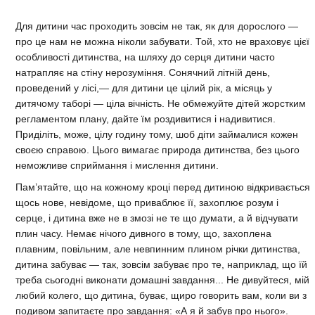
Для дитини час проходить зовсім не так, як для дорослого —
про це нам не можна ніколи забувати. Той, хто не враховує цієї
особливості дитинства, на шляху до серця дитини часто
натрапляє на стіну нерозуміння. Сонячний літній день,
проведений у лісі,— для дитини це цілий рік, а місяць у
дитячому таборі — ціла вічність. Не обмежуйте дітей жорстким
регламентом плану, дайте їм роздивитися і надивитися.
Приділіть, може, цілу годину тому, шоб діти займалися кожен
своєю справою. Цього вимагає природа дитинства, без цього
неможливе сприймання і мислення дитини.
Пам’ятайте, що на кожному кроці перед дитиною відкривається
щось нове, невідоме, що приваблює її, захоплює розум і
серце, і дитина вже не в змозі не те що думати, а й відчувати
плин часу. Немає нічого дивного в тому, що, захоплена
плавним, повільним, але невпинним плином річки дитинства,
дитина забуває — так, зовсім забуває про те, наприклад, що їй
треба сьогодні виконати домашні завдання... Не дивуйтеся, мій
любий колего, що дитина, буває, щиро говорить вам, коли ви з
подивом запитаєте про завдання: «А я й забув про нього».