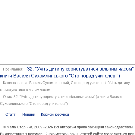
32. "Учіть дитину користуватися вільним часом" 
Посилання:
книги Василя Сухомлинського "Сто порад учителеві")
Ключові слова: Василь Сухомлинський, Сто порад учителеві, Учіть дитину
користуватися вільним часом
Опис: 32. "Учіть дитину користуватися вільним часом" (з книги Василя
Сухомлинського "Сто порад учителеві")
Статті
Новини
Корисні ресурси
© Мала Сторінка, 2009 -2026 Всі авторські права захищені законодавством.
Використання з некомерційною метою новин і статей сайту дозволяється при