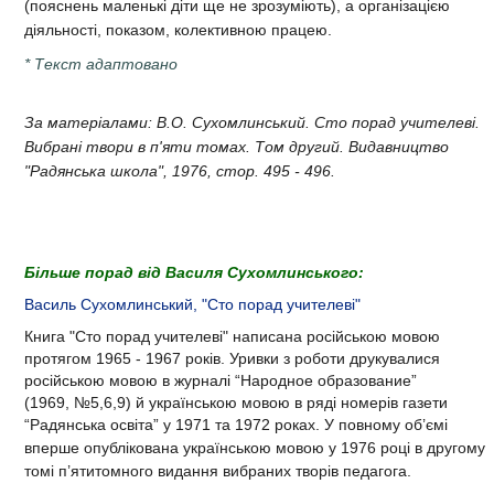
(пояснень маленькі діти ще не зрозуміють), а організацією
діяльності, показом, колективною працею.
* Текст адаптовано​
За матеріалами: В.О. Сухомлинський. Сто порад учителеві.
Вибрані твори в п'яти томах. Том другий. Видавництво
"Радянська школа", 1976, стор. 495 - 496.
Більше порад від Василя Сухомлинського:
Василь Сухомлинський, "Сто порад учителеві"
Книга "Сто порад учителеві"
написана російською мовою
протягом 1965 - 1967 років. Уривки з роботи друкувалися
російською мовою в журналі “Народное образование”
(1969, №5,6,9) й українською мовою в ряді номерів газети
“Радянська освіта” у 1971 та 1972 роках. У повному об’ємі
вперше опублікована українською мовою у
1976 році
в другому
томі п’ятитомного видання вибраних творів педагога.