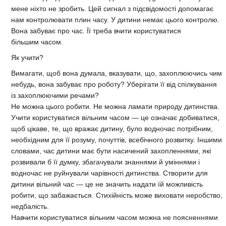
мене ніхто не зробить. Цей сигнал з підсвідомості допомагає
нам контролювати плин часу. У дитини немає цього контролю.
Вона забуває про час. Її треба вчити користуватися
більшим часом.
Як учити?
Вимагати, щоб вона думала, вказувати, що, захоплюючись чим
небудь, вона забуває про роботу? Уберігати її від спілкування
із захоплюючими речами?
Не можна цього робити. Не можна ламати природу дитинства.
Учити користуватися вільним часом — це означає добиватися,
щоб цікаве, те, що вражає дитину, було водночас потрібним,
необхідним для її розуму, почуттів, всебічного розвитку. Іншими
словами, час дитини має бути насичений захопленнями, які
розвивали б її думку, збагачували знаннями й уміннями і
водночас не руйнували чарівності дитинства. Створити для
дитини вільний час — це не значить надати їй можливість
робити, що забажається. Стихійність може виховати неробство,
недбалість.
Навчити користуватися вільним часом можна не поясненнями