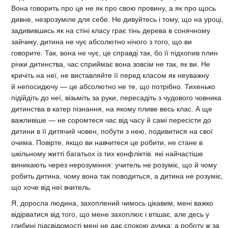
Вона говорить про це не як про свою провину, а як про щось
дивне, незрозуміле для себе. Не дивуйтесь і тому, що на уроці,
задивившись як на стіні класу грає тінь дерева в сонячному
зайчику, дитина не чує абсолютно нічого з того, що ви
говорите. Так, вона не чує, це справді так, бо її підхопив плин
річки дитинства, час сприймає вона зовсім не так, як ви. Не
кричіть на неї, не виставляйте її перед класом як неуважну
й непосидючу — це абсолютно не те, що потрібно. Тихенько
підійдіть до неї, візьміть за руки, пересадіть з чудового човника
дитинства в катер пізнання, на якому пливе весь клас. А ще
важливіше — не соромтеся час від часу й самі пересісти до
дитини в її дитячий човен, побути з нею, подивитися на свої
очима. Повірте, якщо ви навчитеся це робити, не стане в
шкільному житті багатьох із тих конфліктів. які найчастіше
виникають через нерозуміння: учитель не розуміє, що й чому
робить дитина, чому вона так поводиться, а дитина не розуміє,
що хоче від неї вчитель.
Я, доросла людина, захоплений чимось цікавим, мені важко
відірватися від того, що мене захоплює і втішає, але десь у
глибині підсвідомості мені не дає спокою думка: а роботу ж за