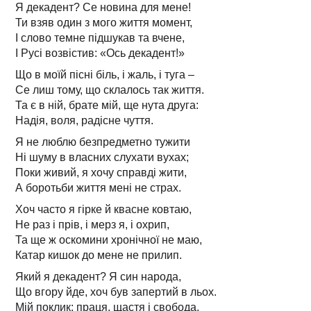
Я декадент? Се новина для мене!
Ти взяв один з мого життя момент,
І слово темне підшукав та вчене,
І Русі возвістив: «Ось декадент!»
Що в моїй пісні біль, і жаль, і туга –
Се лиш тому, що склалось так життя.
Та є в ній, брате мій, ще нута друга:
Надія, воля, радісне чуття.
Я не люблю безпредметно тужити
Ні шуму в власних слухати вухах;
Поки живий, я хочу справді жити,
А боротьби життя мені не страх.
Хоч часто я гірке й квасне ковтаю,
Не раз і прів, і мерз я, і охрип,
Та ще ж оскомини хронічної не маю,
Катар кишок до мене не прилип.
Який я декадент? Я син народа,
Що вгору йде, хоч був запертий в льох.
Мій поклик: праця, щастя і свобода,