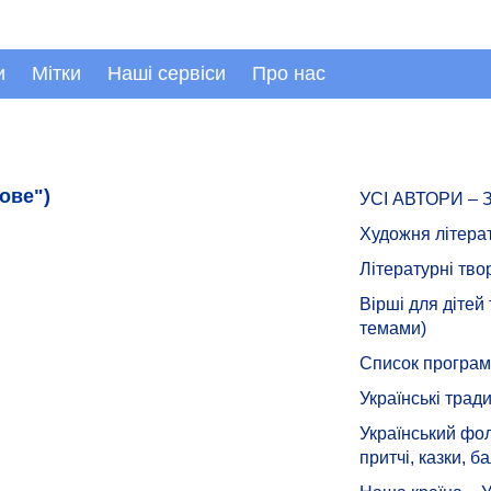
и
Мітки
Наші сервіси
Про нас
нове")
УСІ АВТОРИ –
Художня літера
Літературні тво
Вірші для дітей
темами)
Список програмн
Українські тради
Український фол
притчі, казки, ба