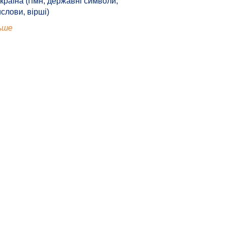
країна (гімн, державні символи,
ислови, вірші)
ьше