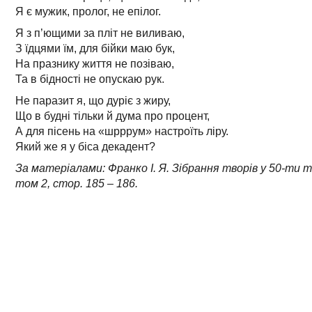
Я є мужик, пролог, не епілог.
Я з п’ющими за пліт не виливаю,
З їдцями їм, для бійки маю бук,
На празнику життя не позіваю,
Та в бідності не опускаю рук.
Не паразит я, що дуріє з жиру,
Що в будні тільки й дума про процент,
А для пісень на «шрррум» настроїть ліру.
Який же я у біса декадент?
За матеріалами: Франко І. Я. Зібрання творів у 50-ти то
том 2, стор. 185 – 186.