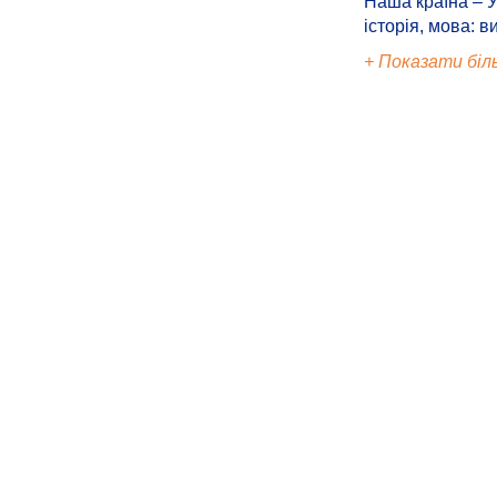
Наша країна – У
історія, мова: в
+ Показати біл