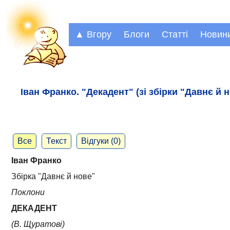
▲ Вгору
Блоги
Статті
Новин
Іван Франко. "Декадент" (зі збірки "Давнє й 
Все
Текст
Відгуки (0)
Іван Франко
Збірка "Давнє й нове"
Поклони
ДЕКАДЕНТ
(В. Щуратові)