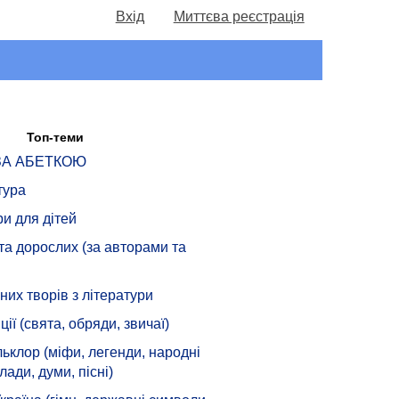
Вхід
Миттєва реєстрація
Топ-теми
 ЗА АБЕТКОЮ
тура
ри для дітей
 та дорослих (за авторами та
их творів з літератури
ції (свята, обряди, звичаї)
ьклор (міфи, легенди, народні
лади, думи, пісні)