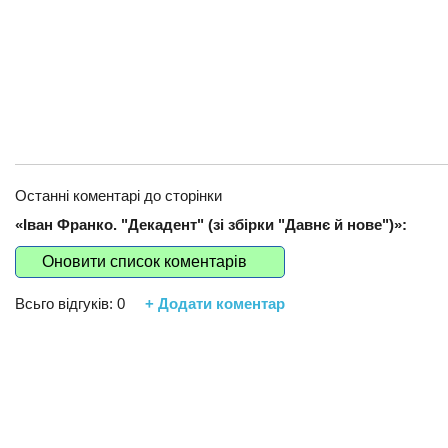
Останні коментарі до сторінки
«Іван Франко. "Декадент" (зі збірки "Давнє й нове")»:
Оновити список коментарів
Всьго відгуків:
0
+ Додати коментар