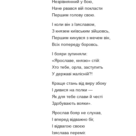
Незрівнянний у бою,
Наче рвався вій покласти
Першим голову свою.
І коли він з Ізяславом,
З князем київським зійшовсь,
Першим кинувся з мечем він,
Всіх попереду боровсь.
І бояри зупиняли:
«Ярославе, князю» стій:
Хто тебе, орла, заступить
У державі жалісній?!
Краще стань від виру збоку
І дивися на полки —
Як для тебе слави й честі
Здобувають вояки».
Ярослав бояр не слухав,
І вперед відважно біг,
І відвагою своєю
Ізяслава переміг.