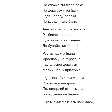
Не спочив він після бою:
На державу угри йшли
І для нападу поляки
На кордоні вже були.
Але й тут хоробре військо
Розбиває ворогів
І іде в степи на південь
До Дунайських берегів.
Ростиславича Івана
Ярослав ущент розбив
І до власної держави
Малий Галич прилучив.
І держава буйним морем
Розлилася навкруги.
Половецький степ вмиває,
Б’є в Дунайські береги.
«Вісім смислів князь наш має»,
—