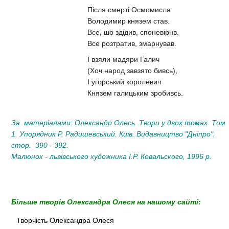
Після смерті Осмомисла
Володимир князем став.
Все, шо здідив, споневірнв.
Все розтратив, змарнував.
І взяли мадяри Галич
(Хоч народ завзято бивсь),
І угорський королевич
Князем галицьким зробивсь.
За матеріалами: Олександр Олесь. Твори у двох томах. Том
1. Упорядник Р. Радишевський. Київ. Видавництво "Дніпро",
стор. 390 - 392.
Малюнок - львівського художника І.Р. Ковальского, 1996 р.
Більше творів Олександра Олеся на нашому сайті:
Творчість Олександра Олеся