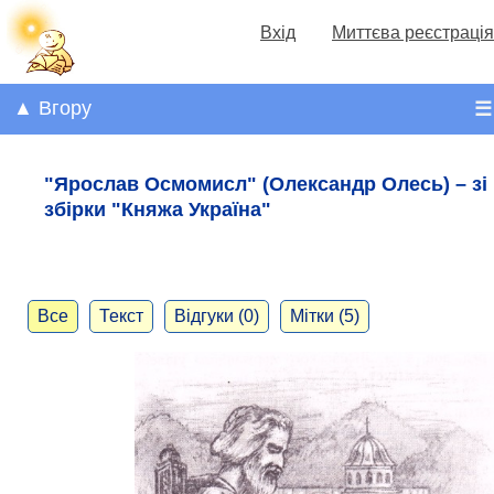
Вхід
Миттєва реєстрація
▲ Вгору
☰
"Ярослав Осмомисл" (Олександр Олесь) – зі
збірки "Княжа Україна"
Все
Текст
Відгуки (0)
Мітки (5)