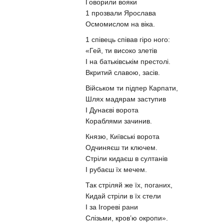
Говорили вояки
1 прозвали Ярослава
Осмомислом на віка.
1 співець співав гіро ного:
«Гей, ти високо злетів
І на батьківськім престолі.
Вкритий славою, засів.
Військом ти підпер Карпати,
Шлях мадярам заступив
І Дунаєві ворота
Кораблями зачинив.
Князю, Київські ворота
Одчиняєш ти ключем.
Стріли кидаєш в султанів
І рубаєш їх мечем.
Так стріляй же їх, поганих,
Кидай стріли в їх стели
І за Ігореві рани
Слізьми, кров’ю окропи».