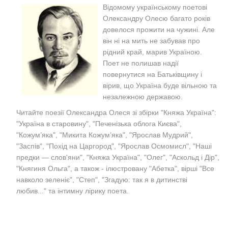
Відомому українському поетові
Олександру Олесю багато років
довелося прожити на чужині. Але
він ні на мить не забував про
рідний край, марив Україною.
Поет не полишав надії
повернутися на Батьківщину і
вірив, що Україна буде вільною та
незалежною державою.
Читайте поезії Олександра Олеся зі збірки "Княжа Україна":
"Україна в старовину", "Печенізька облога Києва",
"Кожум’яка", "Микита Кожум’яка", "Ярослав Мудрий",
"Заспів", "Похід на Царгород", "Ярослав Осмомисл", "Наші
предки — слов'яни", "Княжа Україна", "Олег", "Аскольд і Дір",
"Княгиня Ольга", а також - ілюстровану "Абетка", вірші "Все
навколо зеленіє", "Степ",
"Згадую: так я в дитинстві
любив..."
та інтимну лірику поета.