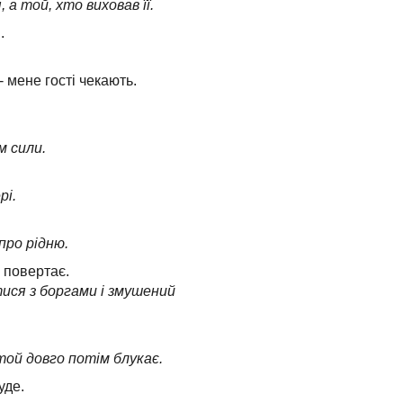
а той, хто виховав її.
.
 - мене гості чекають.
м сили.
рі.
про рідню.
у повертає.
ися з боргами і змушений
ой довго потім блукає.
уде.