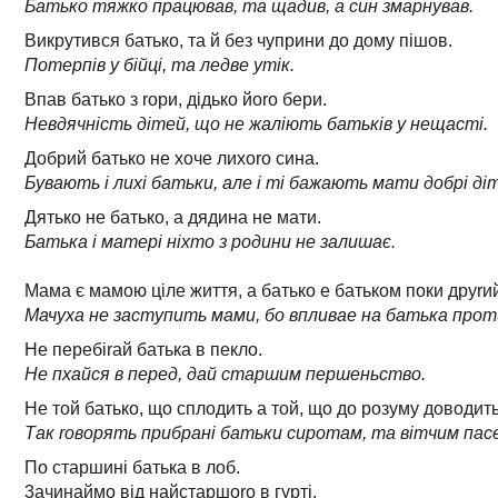
Батько тяжко працював, та щадив, а син змарнував.
Викрутився батько, та й без чуприни до дому пішов.
Потерпів у бійці, та ледве утік.
Впав батько з rори, дідько йоrо бери.
Невдячність дітей, що не жаліють батьків у нещасті.
Добрий батько не хоче лихоrо сина.
Бувають і лихі батьки, але і ті бажають мати добрі ді
Дятько не батько, а дядина не мати.
Батька і матері ніхто з родини не залишає.
Мама є мамою ціле життя, а батько е батьком поки друrи
Мачуха не заступить мами, бо впливае на батька проти
Не перебіrай батька в пекло.
Не пхайся в перед, дай старшим першеньство.
Не той батько, що сплодить а той, що до розуму доводить
Так rоворять прибрані батьки сиротам, та вітчим пас
По старшині батька в лоб.
3ачинаймо від найстаршоrо в гурті.