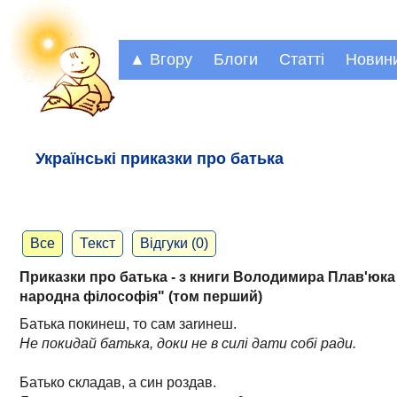
▲ Вгору
Блоги
Статті
Новин
Українські приказки про батька
Все
Текст
Відгуки (0)
Приказки про батька - з книги Володимира Плав'юк
народна філософія"
(том перший)
Батька покинеш, то сам заrинеш.
Не покидай батька, доки не в силі дати собі ради.
Батько складав, а син роздав.