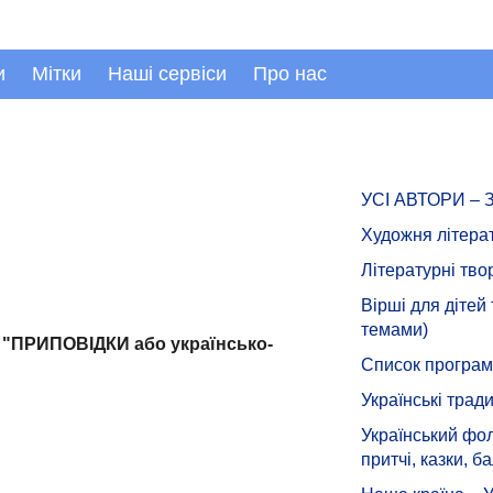
и
Мітки
Наші сервіси
Про нас
УСІ АВТОРИ –
Художня літера
Літературні тво
Вірші для дітей
темами)
а "ПРИПОВІДКИ або українсько-
Список програмн
Українські тради
Український фол
притчі, казки, ба