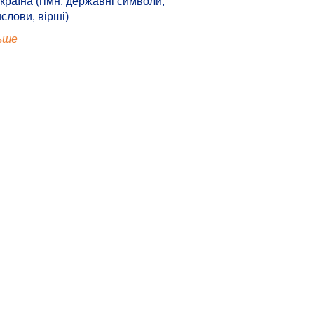
країна (гімн, державні символи,
ислови, вірші)
ьше