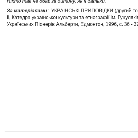
Ніхто так не дбає за дитину, як її батьки.
За матеріалами:
УКРАЇНСЬКІ ПРИПОВІДКИ (другий том
II, Катедра української культури та етнографії ім. Гуцуля
Українських Піонерів Альберти, Едмонтон, 1996, с. 36 - 3