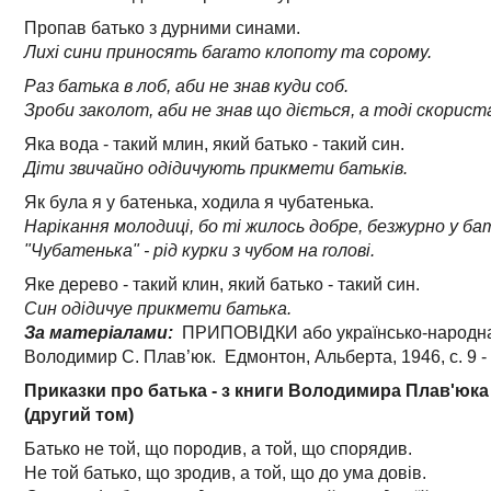
Пропав батько з дурними синами.
Лихі сини приносять баrато клопоту та сорому.
Раз батька в лоб, аби не знав куди соб.
Зроби заколот, аби не знав що діється, а тоді скориста
Яка вода - такий млин, який батько - такий син.
Діти звичайно одідичують прикмети батьків.
Як була я у батенька, ходила я чубатенька.
Нарікання молодиці, бо ті жилось добре, безжурно у бать
"Чубатенька" - рід курки з чубом на rолові.
Яке дерево - такий клин, який батько - такий син.
Син одідичуе прикмети батька.
За матеріалами:
ПРИПОВІДКИ або українсько-народна 
Володимир С. Плав’юк. Едмонтон, Альберта, 1946, с. 9 -
Приказки про батька - з книги Володимира Плав'ю
(другий том)
Батько не той, що породив, а той, що спорядив.
Не той батько, що зродив, а той, що до ума довів.