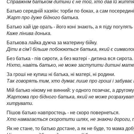
Справжнім батьком дитини є не той, хто дав їй життя, 
Батько середній хазяїн: торби по боках, а сам посередині
Жарт про дуже бідного батька.
Батько хай іде орать - його коні знають, а я піду погулять
Каже лінива донька.
Батькова лайка дужча за материну бійку.
Діти в сім'ї більше побоюються батька, який є символо
Без батька - пів сироти, а без матері - дитина вся сирота.
Ніхто, навіть батько, не може заступити дитині мате
За гроші не купиш ні батька, ні матері, ні родини.
Так говорять тим, хто думає лише про гроші і забуває 
Мій батько нікому не винний: у одного позичає, а другом
Жартома про бідного батька, який не може розрахуват
хитрувати.
Пішов батько навпростець - не скоро повернеться.
Хто намагається скоротити шлях, не знаючи дороги, т
Як не стане, то батько достане, а як не буде, то мама доб