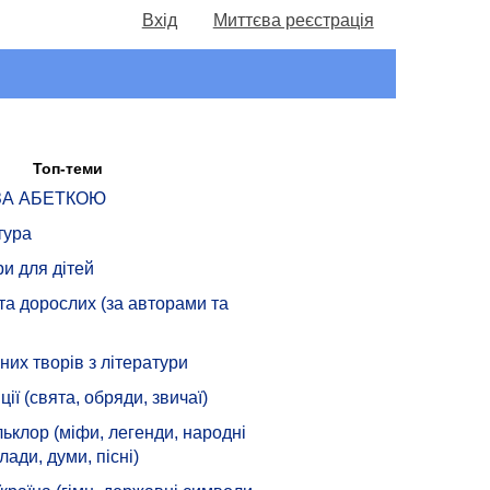
Вхід
Миттєва реєстрація
Топ-теми
 ЗА АБЕТКОЮ
тура
ри для дітей
 та дорослих (за авторами та
их творів з літератури
ції (свята, обряди, звичаї)
ьклор (міфи, легенди, народні
лади, думи, пісні)