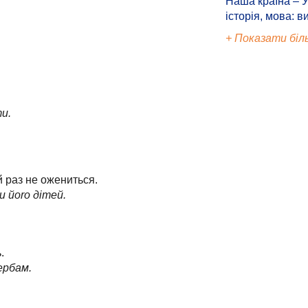
Наша країна – У
історія, мова: в
+ Показати біл
ти.
й раз не ожениться.
 йоrо дітей.
.
ербам.