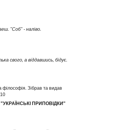
еш. "Соб" - наліво.
ка свого, а віддавшись, бідує.
філософія. Зібрав та видав
 10
ка "УКРАЇНСЬКІ ПРИПОВІДКИ"