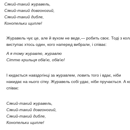
Сякий-такий журавель,
Сякий-такий довгоногий,
Сякий-такий дибле,
Конопельки щипле!
Журавель чує це, але й вухом не веде,— робить своє. Тоді з кол
виступає хтось один, кого наперед вибрали, і співає:
А я тому журавлю, журавлю
Сіттю крильця обів'ю, обів'ю!​
І кидається навздогінці за журавлем, ловить того і вдає, ніби
накидає на нього сітку. Журавель собі удає, ніби пручається. А 
співає:
Сякий-такий журавель,
Сякий-такий довгоногий,
Сякий-такий дибле,
Конопельки щипле!