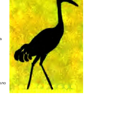
а
коло