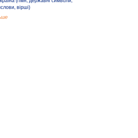
країна (гімн, державні символи,
ислови, вірші)
ьше