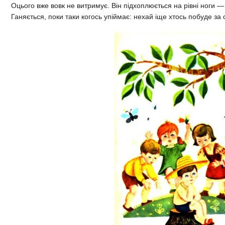
Оцього вже вовк не витримує. Він підхоплюється на рівні ноги — і
Ганяється, поки таки когось упіймає: нехай іще хтось побуде за с