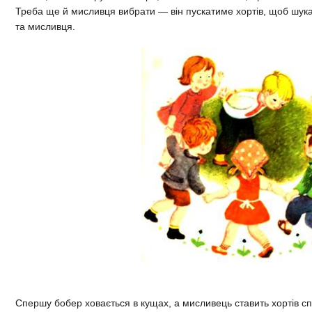
Треба ще й мисливця вибрати — він пускатиме хортів, щоб шукал
та мисливця.
Спершу бобер ховається в кущах, а мисливець ставить хортів сп