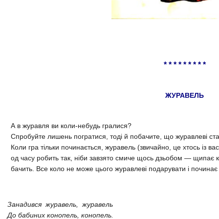
* * * * * * * * *
ЖУРАВЕЛЬ
А в журавля ви коли-небудь гралися?
Спробуйте лишень погратися, тоді й побачите, що журавлеві ст
Коли гра тільки починається, журавель (звичайно, це хтось із вас
од часу робить так, ніби завзято смиче щось дзьобом — щипає к
бачить. Все коло не може цього журавлеві подарувати і починає
Занадився журавель, журавель
До бабиних конопель, конопель.