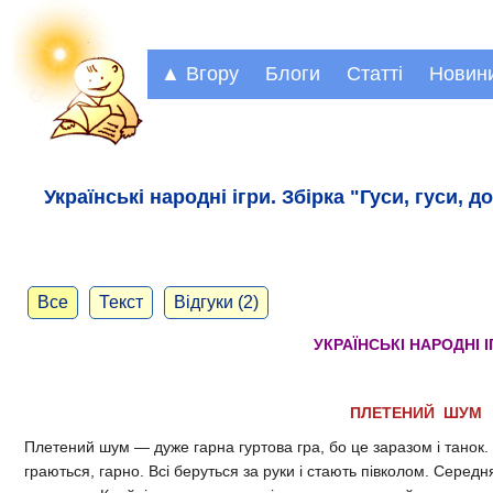
▲ Вгору
Блоги
Статті
Новин
Українські народні ігри. Збірка "Гуси, гуси, 
Все
Текст
Відгуки (2)
УКРАЇНСЬКІ НАРОДНІ І
ПЛЕТЕНИЙ ШУМ
Плетений шум — дуже гарна гуртова гра, бо це заразом і танок. Ти
граються, гарно. Всі беруться за руки і стають півколом. Середн