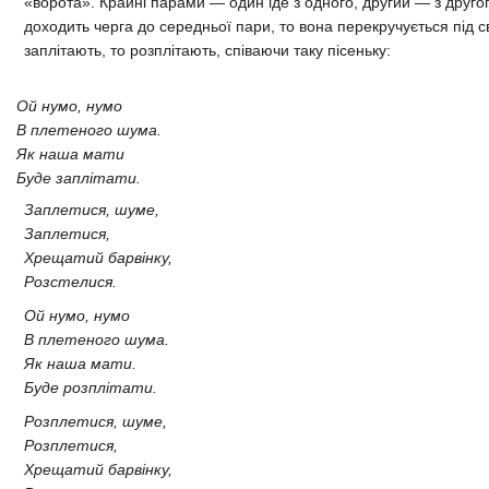
«ворота». Крайні парами — один іде з одного, другий — з друго
доходить черга до середньої пари, то вона перекручується під св
заплітають, то розплітають, співаючи таку пісеньку:
Ой нумо, нумо
В плетеного шума.
Як наша мати
Буде заплітати.
Заплетися, шуме,
Заплетися,
Хрещатий барвінку,
Розстелися.
Ой нумо, нумо
В плетеного шума.
Як наша мати.
Буде розплітати.
Розплетися, шуме,
Розплетися,
Хрещатий барвінку,