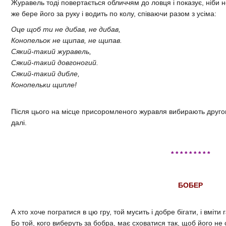
Журавель тоді повертається обличчям до ловця і показує, ніби н
же бере його за руку і водить по колу, співаючи разом з усіма:
Оце щоб ти не дибав, не дибав,
Конопельок не щипав, не щипав.
Сякий-такий журавель,
Сякий-такий довгоногий.
Сякий-такий дибле,
Конопельки щипле!
Після цього на місце присоромленого журавля вибирають другог
далі.
* * * * * * * * *
БОБЕР
А хто хоче погратися в цю гру, той мусить і добре бігати, і вміти
Бо той, кого виберуть за бобра, має сховатися так, щоб його не