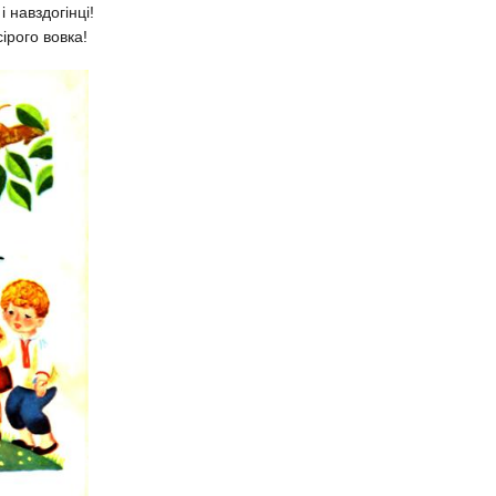
 навздогінці!
ірого вовка!