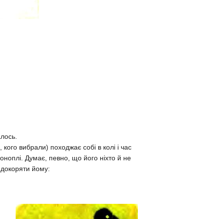
алось.
, кого вибрали) походжає собі в колі і час
оноплі. Думає, певно, що його ніхто й не
 докоряти йому: