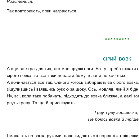
Розстелися.
Так повторюють, поки награються.
* * * * * * * * *
СІРИЙ ВОВК
А оце вже гра для тих, хто має прудкі ноги. Бо тут треба втікати о
сірого вовка, то все-таки попасти йому, в лапи не хочеться.
А починається все так. Одного когось вибирають за сірого вовка.
зіщулившись і взявшись рукою за щоку. Ось, мовляв, який я бід
Ну, всі, коли таке побачать, підходять до вовка ближче, а далі з
рвуть траву. Та ще й приспівують:
І рву, і рву горішечки
Не боюсь вовка й тріше
І махають на вовка руками, наче кидають оті нарвані «горішечки