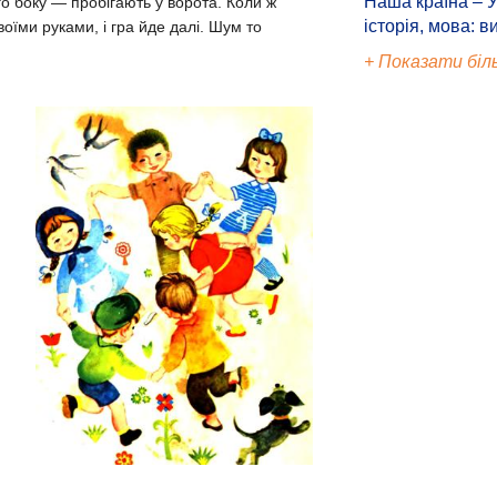
Наша країна – У
го боку — пробігають у ворота. Коли ж
історія, мова: в
оїми руками, і гра йде далі. Шум то
+ Показати біл