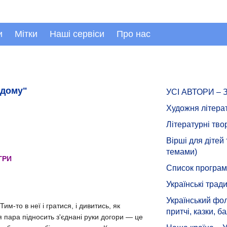
и
Мітки
Наші сервіси
Про нас
додому"
УСІ АВТОРИ –
Художня літера
Літературні тво
Вірші для дітей
темами)
ГРИ
Список програмн
Українські тради
Український фол
м-то в неї і гратися, і дивитись, як
притчі, казки, ба
я пара підносить з'єднані руки догори — це