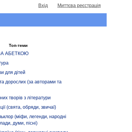
Вхід
Миттєва реєстрація
Топ-теми
 ЗА АБЕТКОЮ
тура
ри для дітей
 та дорослих (за авторами та
их творів з літератури
ції (свята, обряди, звичаї)
ьклор (міфи, легенди, народні
лади, думи, пісні)