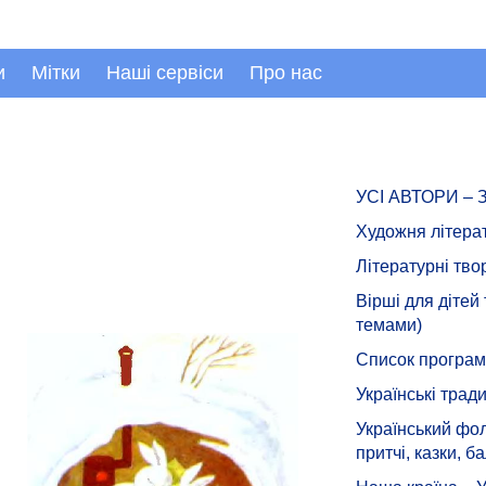
и
Мітки
Наші сервіси
Про нас
УСІ АВТОРИ –
Художня літера
Літературні тво
Вірші для дітей
темами)
Список програмн
Українські тради
Український фол
притчі, казки, ба