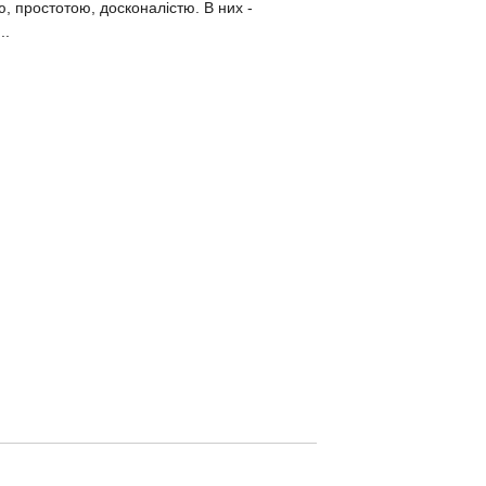
, простотою, досконалістю. В них -
..