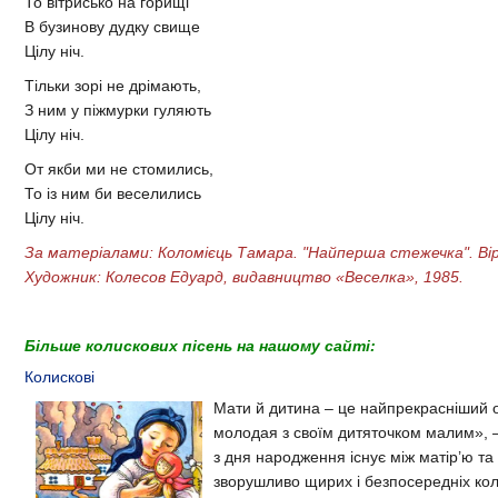
То вітрисько на горищі
В бузинову дудку свище
Цілу ніч.
Тільки зорі не дрімають,
З ним у піжмурки гуляють
Цілу ніч.
От якби ми не стомились,
То із ним би веселились
Цілу ніч.
За матеріалами: Коломієць Тамара. "Найперша стежечка". Вірші
Художник: Колесов Едуард, видавництво «Веселка», 1985.
Більше колискових пісень на нашому сайті:
Колискові
Мати й дитина – це найпрекрасніший о
молодая з своїм дитяточком малим», – 
з дня народження існує між матір’ю та 
зворушливо щирих і безпосередніх коли