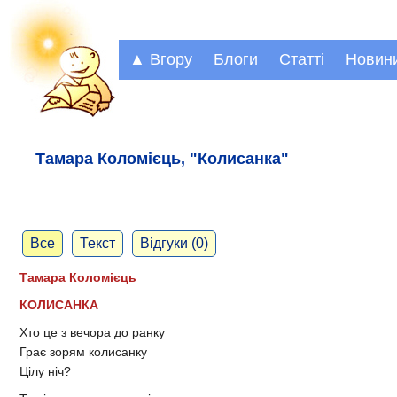
▲ Вгору
Блоги
Статті
Новин
Тамара Коломієць, "Колисанка"
Все
Текст
Відгуки (0)
Тамара Коломієць
КОЛИСАНКА
Хто це з вечора до ранку
Грає зорям колисанку
Цілу ніч?