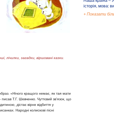
Наша країна – У
історія, мова: в
+ Показати біл
, лічилки, загадки, віршовані казки.
браз. «Нічого кращого немає, як тая мати
писав Т.Г. Шевченко. Чуттєвий зв'язок, що
дитиною, дістає вірне відбиття у
санках. Народні колискові пісні