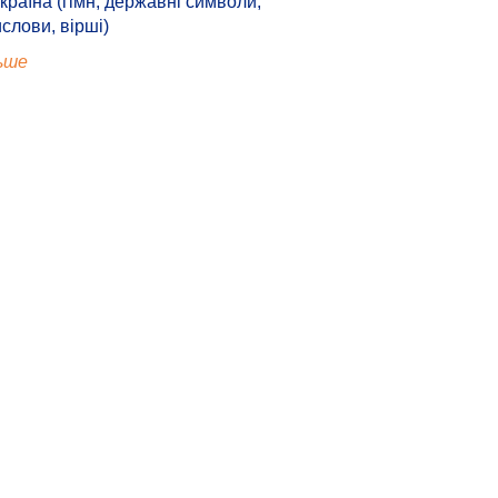
країна (гімн, державні символи,
ислови, вірші)
ьше