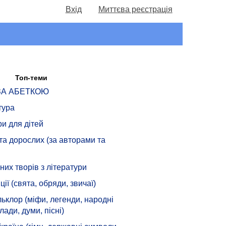
Вхід
Миттєва реєстрація
Топ-теми
 ЗА АБЕТКОЮ
тура
ри для дітей
 та дорослих (за авторами та
их творів з літератури
ції (свята, обряди, звичаї)
ьклор (міфи, легенди, народні
лади, думи, пісні)