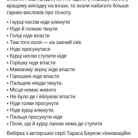
кращому випадку на возах, та знали набагато більше
гарних висловів про тісноту.
• І курці носом ніде клюнути
• Ніде й голкою ткнути
• Голці ніде впасти
• Там того поля — на заячий скік
• Ніде просунутися
• Курці ногою ступити ніде
• Горішку ніде впасти
• Маковому зерну ніде впасти
• Горошині ніде впасти
• Пальцем нікуди ткнути.
• Місця немає живого
• Не було де і яблукові впасти
• Ніде голки просунути
• Ніде курці клюнути.
• Пальця просунути ніде
• Поля, що й курці лапою нема де ступити
Вибірка з авторської серії Тараса Берези «Інноваційні