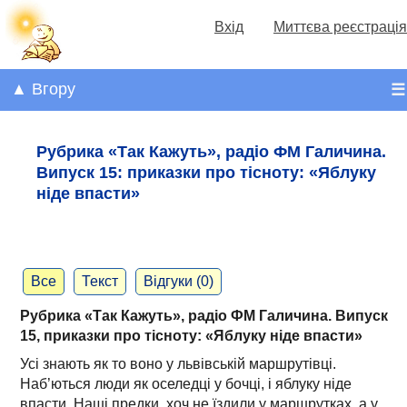
Вхід
Миттєва реєстрація
▲ Вгору
☰
Рубрика «Так Кажуть», радіо ФМ Галичина.
Випуск 15: приказки про тісноту: «Яблуку
ніде впасти»
Все
Текст
Відгуки (0)
Рубрика «Так Кажуть», радіо ФМ Галичина. Випуск
15, приказки про тісноту: «Яблуку ніде впасти»
Усі знають як то воно у львівській маршрутівці.
Наб’ються люди як оселедці у бочці, і яблуку ніде
впасти. Наші предки, хоч не їздили у маршрутках, а у