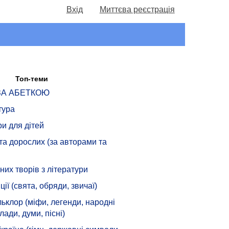
Вхід
Миттєва реєстрація
Топ-теми
 ЗА АБЕТКОЮ
тура
ри для дітей
 та дорослих (за авторами та
их творів з літератури
ції (свята, обряди, звичаї)
ьклор (міфи, легенди, народні
лади, думи, пісні)