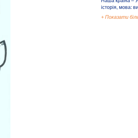
Наша країна – У
історія, мова: в
+ Показати біл