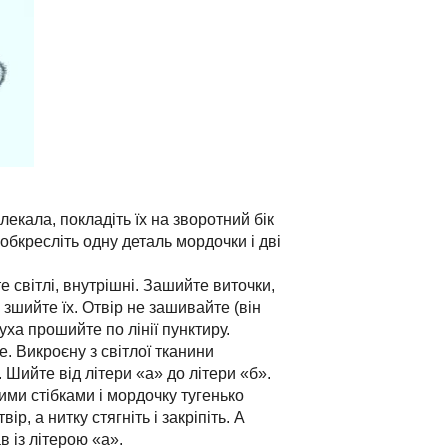
екала, покладіть їх на зворотний бік
 обкресліть одну деталь мордочки і дві
 світлі, внутрішні. Зашийте виточки,
 зшийте їх. Отвір не зашивайте (він
ха прошийте по лінії пунктиру.
 Викроєну з світлої тканини
 Шийте від літери «а» до літери «б».
ми стібками і мордочку тугенько
р, а нитку стягніть і закріпіть. А
в із літерою «а».