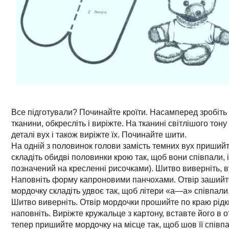
Все підготували? Починайте кроїти. Насамперед зробіть л
тканини, обкресліть і виріжте. На тканині світлішого тону
деталі вух і також виріжте їх. Починайте шити.
На одній з половинок голови замість темних вух пришийте
складіть обидві половинки крою так, щоб вони співпали, і
позначений на кресленні рисочками). Шитво виверніть, ву
Наповніть форму капроновими панчохами. Отвір зашийте.
мордочку складіть удвоє так, щоб літери «а—а» співпали.
Шитво виверніть. Отвір мордочки прошийте по краю рідки
наповніть. Виріжте кружальце з картону, вставте його в отві
тепер пришийте мордочку на місце так, щоб шов її співпа