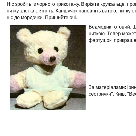
Ніс зробіть із чорного трикотажу. Виріжте кружальце, пр
нитку злегка стягніть. Капшучок наповніть ватою, нитку стя
ніс до мордочки. Пришийте очі.
Ведмедик готовий. Щ
ниткою. Тепер может
фартушок, прикраше
За матеріалами: Іри
сестрички". Київ, "Ве