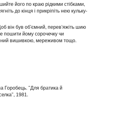
ошийте його по краю рідкими стібками,
гніть до кінця і прикріпіть нею кульку-
об він був об'ємний, перев'яжіть шию
е пошити йому сорочечку чи
ний вишивкою, мереживом тощо.
на Горобець. "Для братика й
селка", 1981.