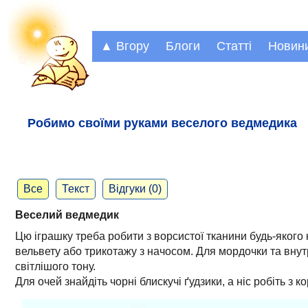
▲ Вгору
Блоги
Статті
Новин
Робимо своїми руками веселого ведмедика
Все
Текст
Відгуки (0)
Веселий ведмедик
Цю іграшку треба робити з ворсистої тканини будь-якого 
вельвету або трикотажу з начосом. Для мордочки та внутр
світлішого тону.
Для очей знайдіть чорні блискучі ґудзики, а ніс робіть з 