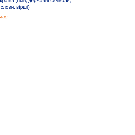
країна (гімн, державні символи,
ислови, вірші)
ьше